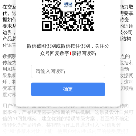
在交互设计领域，传统的流程图绘制技能正被模型调优能力取
代。过去聚焦于按钮位置和页面跳转的产品经理，如今需要掌
握如何通过精准的提示词设计引导AI输出最优解。这种转变
要求从业者具备双重认知：既要理解规则引擎与大模型的适用
边界，又要掌握稳定模型输出的Prompt工程技巧。某科技公司
产品总监指出："现在的产品经理更像AI训练师，需要用结构
化语言将用户需求转化为模型可理解的指令。"
微信截图识别或微信按住识别，关注公
众号回复数字
1
获得阅读码
数据驱动模式迎来2.0时代升级。区别于依赖用户行为埋点的
传统方式，新一代产品经理需要构建动态数据飞轮。这包括利
用AI生成合成数据完成模型冷启动，以及设计用户反馈自动
采集机制实现模型微调。某智能客服产品团队通过优化数据闭
环，将模型迭代周期从3个月缩短至2周。值得注意的是，这种
变革不要求产品经理具备编程能力，但需要深刻理解数据颗粒
确定
度对模型精度的决定性影响。
用户体验设计面临根本性范式转移。当AI输出从确定性转向
概率性，产品经理需要创造新的容错机制。这涉及设计自然可
信的AI回复框架，建立优雅的错误降级方案，甚至将不确定
性转化为产品特色。某智能写作工具通过引入"可信度评
分"和"多版本对比"功能，使用户对AI生成内容的接受度提升