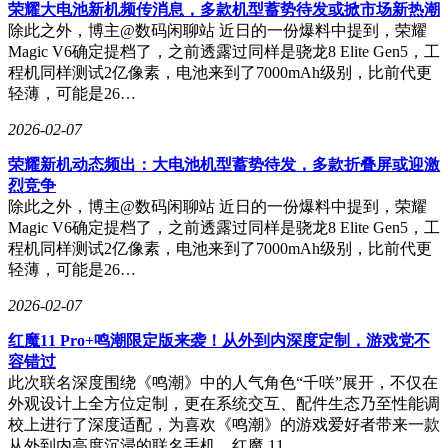
40%。这种设计思维转变标志着用户体验进入"可控不确定
荣耀大电池新机频传消息，多款机型蓄势待发或掀市场新热潮
性"新阶段。
除此之外，博主@数码闲聊站 近日的一份爆料中提到，荣耀
Magic V6确定提档了，之前透露过同样是骁龙8 Elite Gen5，工
产品形态进化推动能力边界扩展。未来的产品将突破APP形
程机同样测试2亿像素，电池来到了7000mAh级别，比前代更
态，进化为具备自主行动能力的智能体。这要求产品经理具备
轻薄，可能是26…
跨系统编排能力，能够整合多种工具和API实现复杂用户目
标。某旅行规划产品通过集成航班查询、酒店预订、日程管理
2026-02-07
等多个API，构建出可自动生成完整行程的智能助理。这种从
荣耀新机动态频出：大电池机型蓄势待发，多款折叠屏或迎激
功能实现到目标达成的思维跃迁，正在重新定义产品管理的核
烈竞争
心逻辑。
除此之外，博主@数码闲聊站 近日的一份爆料中提到，荣耀
在技术迭代加速的背景下，体系化学习能力成为关键竞争力。
Magic V6确定提档了，之前透露过同样是骁龙8 Elite Gen5，工
某资深产品人分享其转型经验时强调："就像过去构建网络知
程机同样测试2亿像素，电池来到了7000mAh级别，比前代更
识体系需要系统学习，现在掌握AI产品架构同样需要结构化
轻薄，可能是26…
知识管理。"他通过整理AI领域经典案例、建立Prompt工程方
2026-02-07
法论框架，在6个月内完成从传统产品到AI产品经理的转型。
这种知识沉淀与内化能力，正在成为应对行业变革的核心资
红魔11 Pro+鸣潮限定版来袭！从外到内深度定制，游戏党不
产。
容错过
此次联名深度围绕《鸣潮》中的人气角色“千咲”展开，不仅在
这场角色重构正在重塑产品管理职业图谱。当提示工程、数据
外观设计上全方位定制，更在系统交互、配件生态乃至性能调
飞轮、概率性设计等新能力成为标配，产品经理的竞争维度已
校上进行了深度适配，为喜欢《鸣潮》的游戏爱好者带来一款
从执行效率转向系统架构能力。某招聘平台数据显示，2025年
从外到内高度沉浸的联名手机。红魔 11 …