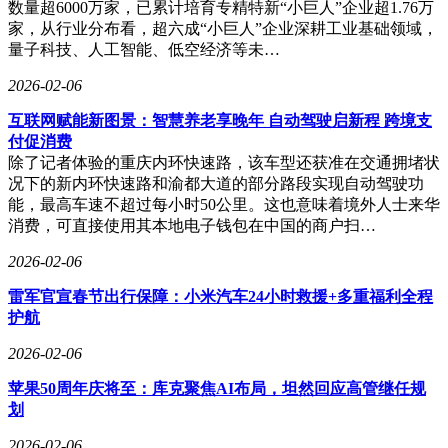
数量超6000万家，已累计培育专精特新“小巨人”企业超1.76万
家，从行业分布看，超六成“小巨人”企业深耕工业基础领域，
量子科技、人工智能、低空经济等未…
2026-02-06
互联网赋能新图景：智慧养老享晚年 自动驾驶启新程 跨境支
付促消费
除了记者体验的重庆内环快速路，该车型还获准在交通拥堵状
况下的新内环快速路和渝都大道的部分路段实现自动驾驶功
能，最高车速不超过每小时50公里。这也意味着境外人士来华
消费，可直接使用其本地电子钱包在中国的商户扫…
2026-02-06
雷军官宣春节出行保障：小米汽车24小时救援+多重福利全程
护航
2026-02-06
苹果50周年庆将至：库克聚焦AI布局，坦然回应高管继任规
划
2026-02-06