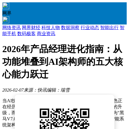
网界
网络资讯
网界财经
科技人物
数据洞察
行业动态
智能出行
智
能手机
数码极客
商业资讯
2026年产品经理进化指南：从
功能堆叠到AI架构师的五大核
心能力跃迁
2026-02-07
来源：快讯
编辑：瑞雪
当AI技术深度渗透到产品开发领域，传统产品经理的角色正
在经历一场颠覆性变革。这场变革不再局限于工具层面的升
级，而是从底层思维到核心能力的系统性重构。在被称为"黑
马V7.0"的新范式中，产品经理正从功能堆叠者转型为智能系
统架构师，其能力模型呈现出五大显著特征。