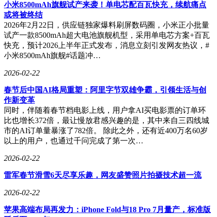
小米8500mAh旗舰试产来袭！单电芯配百瓦快充，续航痛点
在开源策略上，GLM-5采用MIT许可证在GitHub、Hugging
或将被终结
Face和ModelScope同步开放模型权重下载。商业服务方面，
2026年2月22日，供应链独家爆料刷屏数码圈，小米正小批量
GLM Coding Plan自即日起调整定价体系：取消新用户首单优
试产一款8500mAh超大电池旗舰机型，采用单电芯方案+百瓦
惠，保留季度/年度订阅折扣，套餐价格整体上调30%起，已
快充，预计2026上半年正式发布，消息立刻引发网友热议，#
订阅用户维持原价不变。此次调整涉及代码生成、API调用和
小米8500mAh旗舰#话题冲…
私有化部署等全线服务。
2026-02-22
春节后中国AI格局重塑：阿里字节双雄争霸，引领生活与创
作新变革
同时，伴随着春节档电影上线，用户拿AI买电影票的订单环
比也增长372倍，最让慢放君感兴趣的是，其中来自三四线城
市的AI订单量暴涨了782倍。 除此之外，还有近400万名60岁
以上的用户，也通过千问完成了第一次…
2026-02-22
雷军春节滑雪6天尽享乐趣，网友盛赞照片拍摄技术超一流
2026-02-22
苹果高端布局再发力：iPhone Fold与18 Pro 7月量产，标准版