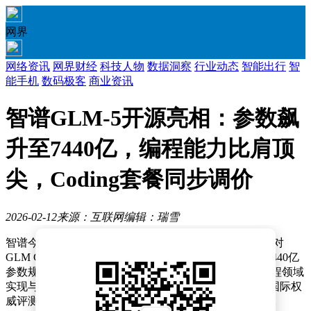
网界
网络资讯
网界财经
科技人物
数据洞察
行业动态
智能出行
智
能手机
数码极客
商业资讯
智谱GLM-5开源亮相：参数飙
升至7440亿，编程能力比肩顶
尖，Coding套餐同步调价
2026-02-12
来源：互联网
编辑：瑞雪
智谱今日正式推出新一代开源大模型GLM-5，同步宣布对
GLM Coding Plan开发者套餐进行价格调整。该模型以7440亿
参数规模和“全流程工程化开发”能力为核心突破，在编程领域
实现与闭源标杆模型Claude Opus 4.5的性能对齐，并在国际权
威评测中斩获开源模型榜首、全球综合排名第四的佳绩。