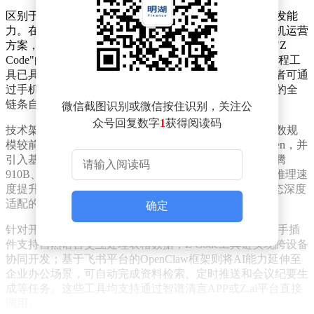
区别于传统代码生成工具，GLM-5展现出系统级工程开发能
力。在模拟商业场景测试中，该模型自主设计自动售货机运营
方案，实现年收益4432美元的优化结果；更开发出名为"Z
Code"的集成开发环境（IDE），这款由AI自主编写的编程工
具已具备代码补全、错误检测和自动化测试功能。开发者可通
过手机端远程操控桌面AI，实现从需求分析到代码部署的全
链条自动化开发。
微信截图识别或微信按住识别，关注公
众号回复数字
1
获得阅读码
技术架构层面，GLM-5通过三大升级实现性能跃迁：参数规
模较前代翻倍至7440亿，训练数据量扩展至28.5万亿token，并
引入基于国产芯片优化的稀疏注意力机制。该模型在昇腾
910B、摩尔线程MTT S80等国产算力平台上实现30%的推理速
度提升，同时能耗降低25%，成为首个完成国产算力生态深度
适配的千亿级大模型。
确定
针对开发者场景，智谱推出三项创新工具：Excel智能助手插
件支持自然语言交互处理表格数据；Z Code工具链实现跨设备
协同开发；基于飞书平台的OpenClaw框架则将AI能力延伸至
企业办公场景，可自动完成资料检索、定时推送和会议纪要生
成等任务。这些工具均支持通过智谱清言APP或Z.ai平台直接
调用。