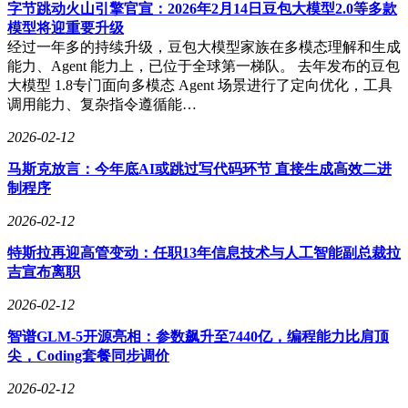
真人图像使用规范，商业素材生产需获得主体授权，这为AI
字节跳动火山引擎官宣：2026年2月14日豆包大模型2.0等多款
生成内容的合规应用树立新标杆。
模型将迎重要升级
经过一年多的持续升级，豆包大模型家族在多模态理解和生成
官方坦言技术仍存改进空间。当前版本在细节稳定性、多人口
能力、Agent 能力上，已位于全球第一梯队。 去年发布的豆包
型匹配、复杂编辑效果等方面存在不足，计划通过持续优化人
大模型 1.8专门面向多模态 Agent 场景进行了定向优化，工具
类反馈机制提升输出质量。这种"高调发布+坦诚短板"的策
调用能力、复杂指令遵循能…
略，既展现技术自信又管理市场预期，为后续迭代预留空间。
2026-02-12
行业观察指出，Seedance 2.0的商业化路径具有示范意义。其
通过消费端产品积累用户反馈、企业端服务创造营收的双向策
马斯克放言：今年底AI或跳过写代码环节 直接生成高效二进
略，可能成为AI大模型落地的新范式。市场正密切关注两个
制程序
关键指标：企业客户采纳速度能否支撑技术叙事，以及核心缺
2026-02-12
陷修复节奏能否满足专业生产要求。2026年2月14日火山引擎
发布会将揭晓豆包大模型2.0等系列升级，届时视频生成技术
特斯拉再迎高管变动：任职13年信息技术与人工智能副总裁拉
的竞争态势或将进一步明朗。
吉宣布离职
2026-02-12
智谱GLM-5开源亮相：参数飙升至7440亿，编程能力比肩顶
尖，Coding套餐同步调价
2026-02-12