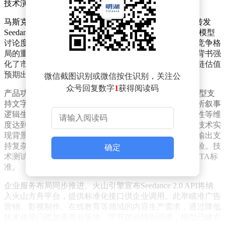
技术演示向标准化商业工具转型。
马斯克在社交平台X的公开互动成为关键传播节点。其转发
Seedance 2.0演示视频并评论"It's happening fast"，推动该模型
讨论度突破技术圈层，引发科技投资界对视频生成赛道竞争格
局的重新评估。尽管未涉及具体技术参数，但马斯克的背书强
化了市场对字节跳动多模态技术进展的认知，相关产业链估值
预期出现波动。
微信截图识别或微信按住识别，关注公
众号回复数字
1
获得阅读码
产品功能层面，Seedance 2.0聚焦专业生产场景需求。模型支
持文字、图片、音频、视频四模态混合输入，可自动解析叙事
逻辑生成连贯镜头序列，在角色一致性、光影风格统一性等维
度达到行业领先水平。其核心创新包括：原声音画同步技术实
现背景音乐、环境音效与画面节奏精准对齐；多轨并行输出支
持复杂音频编辑；新增视频延长功能强化导演级操控体验。技
确定
术测试显示，该模型在运动场景生成可用率达到业界SOTA标
准。
企业服务布局同步推进。火山引擎宣布Seedance 2.0 API将纳
入火山方舟平台，提供标准化接口供企业调用。此举瞄准广告
营销、影视制作、在线教育等领域的内容生产需求，通过降低
技术使用门槛加速商业落地。字节跳动特别强调，模型已建立