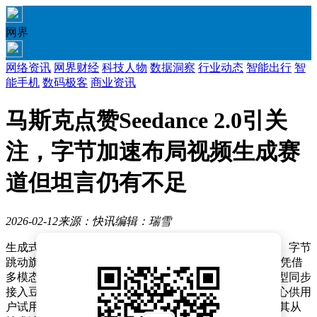
网界
网络资讯
网界财经
科技人物
数据洞察
行业动态
智能出行
智
能手机
数码极客
商业资讯
马斯克点赞Seedance 2.0引关
注，字节加速布局视频生成赛
道但坦言仍有不足
2026-02-12
来源：快讯
编辑：瑞雪
生成式视频技术正加速渗透至大众消费与企业生产领域。字节
跳动旗下视频生成模型Seedance 2.0近日完成全球发布，凭借
多模态创作能力与专业级叙事功能引发行业关注。该模型同步
接入豆包、即梦等消费端产品，并开放火山方舟体验中心供用
户试用，企业级API服务计划于2月中下旬上线，标志着其从