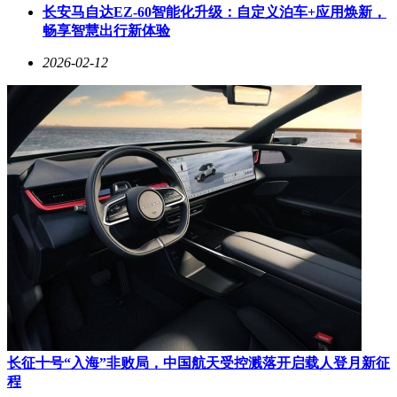
长安马自达EZ-60智能化升级：自定义泊车+应用焕新，
畅享智慧出行新体验
2026-02-12
长征十号“入海”非败局，中国航天受控溅落开启载人登月新征
程