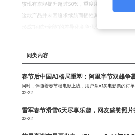
较现有旗舰提升超过50%，重度用户可实现一天
这款产品并未因追求续航而牺牲其他配置，旗舰级
形成“续航+全能”的差异化竞争优势。
行业分析师指出，在手机性能、影像、屏幕等
小米凭借供应链整合能力与电池技术积累，率先推
同类内容
引发行业技术路线变革。预计该机型发布后将促使
春节后中国AI格局重塑：阿里字节双雄争
度、更快充电速度的方向演进。对于消费者而言，
同时，伴随着春节档电影上线，用户拿AI买电影票的订单
年的手机市场值得期待。
02-22
I订单量暴涨了782倍。 除此之外，还有近400万名6
雷军春节滑雪6天尽享乐趣，网友盛赞照片
02-22