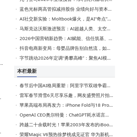
蓝色光标两高管拟减持股份 业绩向好与资本动作引市场关注
AI社交新实验：Moltbook爆火，是AI“奇点”序章还是行业泡沫？
马斯克达沃斯激进预言：AI超越人类、太空建数据中心，人类将迎丰裕时代？
2026中国营销新趋势：AI赋能、信任筑基、人感破局、圈层增长与共创共赢
抖音电商新变局：母婴品牌告别自然流，如何靠内容突围制胜？
字节跳动2026年定调“勇攀高峰”：聚焦AI模型，提升人才密度共赴新程
本栏最新
春节后中国AI格局重塑：阿里字节双雄争霸，引领生活与创作新变革
雷军春节滑雪6天尽享乐趣，网友盛赞照片拍摄技术超一流
c
苹果高端布局再发力：iPhone Fold与18 Pro 7月量产，标准版延后至2027年
OpenAI CEO奥尔特曼：ChatGPT耗水谣言不实，能源使用应关注整体规模
跨越二十余载时光！苹果2003年发布的iBook G4仍能联网下载系统补丁
影
荣耀Magic V6预热徐梦桃成见证官 华为新机或配8000mAh电池引期待