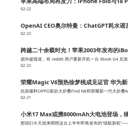
苹果高端布局再发力：iPhone Fold与18
02-22
OpenAI CEO奥尔特曼：ChatGPT
02-22
跨越二十余载时光！苹果2003年发布的iBo
据外媒报道，有 reddit 用户重新开机一台 iBook 
02-22
Wi-Fi，并从苹果服务器下载系统补丁文件，引发不少网
荣耀Magic V6预热徐梦桃成见证官 华为
此前爆料OPPO新款大折叠Find N6和荣耀新一代大折叠M
02-21
V6这台尚未发布的新一代折叠屏旗舰，今日网上有更多
小米17 Max或携8000mAh大电池登
那咱们今天就来唠唠这台上半年即将发布的“续航新机”——