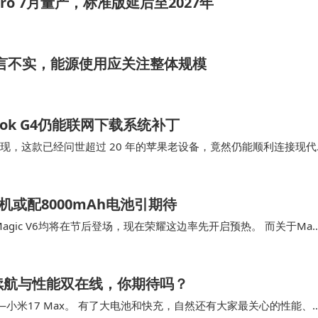
 Pro 7月量产，标准版延后至2027年
耗水谣言不实，能源使用应关注整体规模
ok G4仍能联网下载系统补丁
G4 后发现，这款已经问世超过 20 年的苹果老设备，竟然仍能顺利连接现代
友感叹苹果设备的…
新机或配8000mAh电池引期待
agic V6均将在节后登场，现在荣耀这边率先开启预热。 而关于Magi
徐梦桃在冬奥现场上手真…
场，续航与性能双在线，你期待吗？
小米17 Max。 有了大电池和快充，自然还有大家最关心的性能、