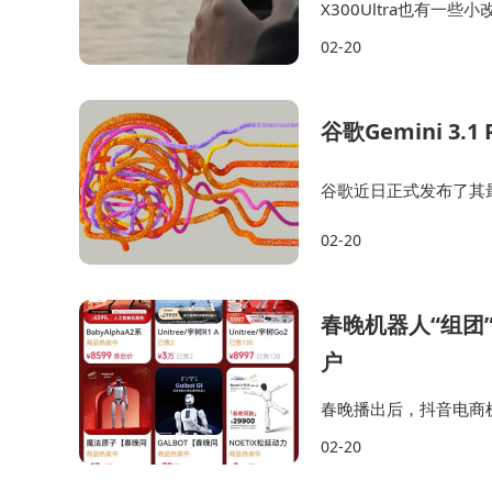
X300Ultra也有
不上？但钱包就一个，
02-20
要，对于这蓝绿超大杯，你
谷歌Gemini 
谷歌近日正式发布了其最新
作翻倍，达到了77.1%
02-20
外，Gemin…
春晚机器人“组团
户
春晚播出后，抖音电商
通用、松延动力等品牌相
02-20
熊猫、松延动力小布米、