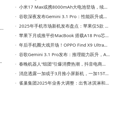
小米17 Max或携8000mAh大电池登场，续航与性能双在线，你期待吗？
谷歌深夜发布Gemini 3.1 Pro：性能跃升成本减半，大模型竞争转向“性价比”
2025年手机市场新机发布盘点：苹果仅5款 OPPO系45款领跑安卓阵营
苹果下月或推平价MacBook 搭载A18 Pro芯片 面向学生主打多彩便携
年后手机圈大戏开场！OPPO Find X9 Ultra与vivo X300 Ultra影像对决谁更强？
谷歌Gemini 3.1 Pro发布：推理能力跃升，AI竞争格局或迎新变局
机
春晚机器人“组团”引爆消费热潮，抖音电商助力科技好物走进千家万户
消息透露一加或于3月推小屏新机，一加15T有望亮相，配置亮点抢先看
雀巢集团2025年业务大调整：出售冰淇淋和水业务，聚焦四大核心赛道