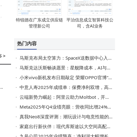
，
，
特锐德在广东成立供应链
平治信息成立智算科技公
管理新公司
司，含AI业务
热门内容
。
能
多
>
马斯克布局太空算力：SpaceX送数据中心入轨 特斯拉储能助力太阳能运行
密
马斯克达沃斯畅谈愿景：星舰降成本，AI与机器人未来可期
小米vivo新机发布日期敲定 荣耀OPPO官博“隐身”或藏大招
6
A
中意人寿2025年成绩单：保费净利双增，高管变动与关联交易引关注
云端新势力崛起：阿里云助力Moltbot，开启AI Agent规模化普及新篇章
Meta2025年Q4业绩亮眼：营收同比增24%，AI驱动营收增长但元宇宙仍亏损
真我Neo8深度评测：潮玩设计与电竞性能的完美融合新标杆
家庭出行新伙伴：现代库斯途以大空间高配置，成家用MPV优选
九号公司2025年业绩预喜：净利润大幅增长，双核心业务布局成效显著