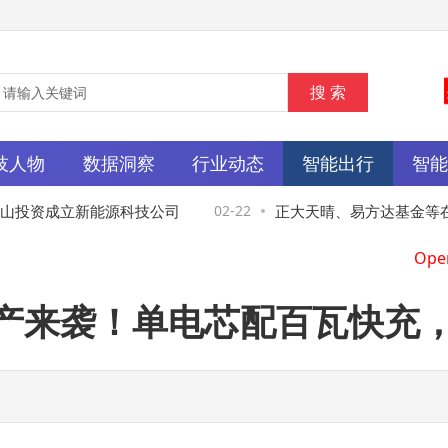
技人物
数据洞察
行业动态
智能出行
智
投资成立新能源科技公司
02-22
正大天晴、易方达基金等在
资基金
舰试产来袭！单电芯配百瓦快充