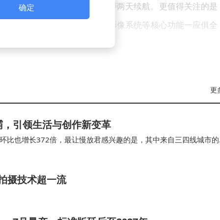
一充，轻度使用场景下甚至能维持两天续航。更值得关注的是
确定
处理器、高刷新率屏幕、专业影像系统等核心功能一应俱全
维度陷入同质化竞争的当下，续航能力正成为新的战略高地
出8500mAh单电芯方案，不仅满足了用户迫切需求，更可
更
其他厂商加速大电池技术研发，推动整个产业链向更高能量
霸，引领生活与创作新变革
这场由续航引发的技术竞赛将带来更多高性价比选择，202
环比也增长372倍，最让慢放君感兴趣的是，其中来自三四线城市的
0岁以上的用户，也通过千问完成了第一次…
拍摄技术超一流