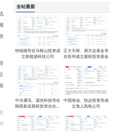
雷军春节滑雪6天尽享乐趣，网友盛赞照片拍摄技术超一流
全站最新
机
相
款
特锐德等在马鞍山投资成
正大天晴、易方达基金等
立新能源科技公司
在苏州成立股权投资基金
容
近
尴
中兴通讯、源杰科技等在
中国海油、悦达投资等成
陕西新设股权投资合伙企
立海上风电公司
容
业
间