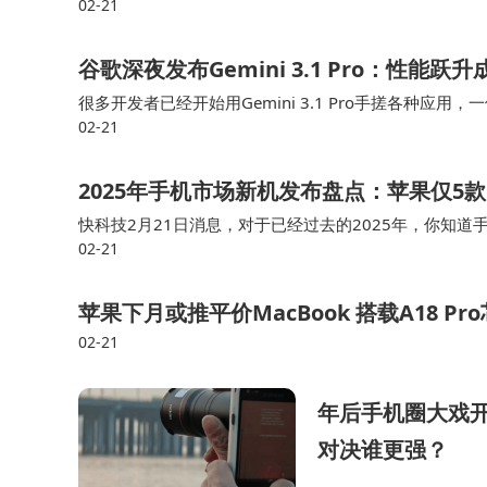
02-21
像和价格问题。 说是上半年发布，可能是三月份，也有
谷歌深夜发布Gemini 3.1 Pro：性能
很多开发者已经开始用Gemini 3.1 Pro手搓各种应用，一位日本用
02-21
开发，并感叹：“随着 Gemini 3.1 P…
2025年手机市场新机发布盘点：苹果仅5款
快科技2月21日消息，对于已经过去的2025年，你知道
02-21
厂商新机数量的统计图，OPPO以45款的新机数量成为2
苹果下月或推平价MacBook 搭载A18 P
02-21
年后手机圈大戏开场！OP
对决谁更强？