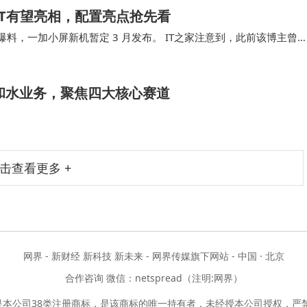
5T有望亮相，配置亮点抢先看
18 日爆料，一加小屏新机暂定 3 月发布。 IT之家注意到，此前该博主曾
6.3…
淋和水业务，聚焦四大核心赛道
击查看更多 +
网界 - 新财经 新科技 新未来 - 网界传媒旗下网站 - 中国 · 北京
合作咨询 微信：netspread（注明:网界）
是本公司38类注册商标，是该商标的唯一持有者，未经授本公司授权，严