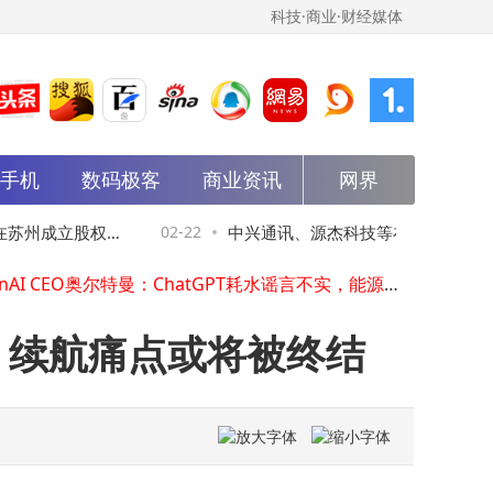
科技·商业·财经媒体
能手机
数码极客
商业资讯
网界
年后手机圈大戏开场！OPPO Find X9 Ultra与vivo X300 Ultra影像对决谁更强？
雷军春节滑雪6天尽享乐趣，网友盛赞照片拍摄技术超一流
苏州成立股权投
02-22
中兴通讯、源杰科技等在陕西新设股权
苹果高端布局再发力：iPhone Fold与18 Pro 7月量产，标准版延后至2027年
OpenAI CEO奥尔特曼：ChatGPT耗水谣言不实，能源使用应关注整体规模
合伙企业
跨越二十余载时光！苹果2003年发布的iBook G4仍能联网下载系统补丁
荣耀Magic V6预热徐梦桃成见证官 华为新机或配8000mAh电池引期待
，续航痛点或将被终结
小米17 Max或携8000mAh大电池登场，续航与性能双在线，你期待吗？
谷歌深夜发布Gemini 3.1 Pro：性能跃升成本减半，大模型竞争转向“性价比”
2025年手机市场新机发布盘点：苹果仅5款 OPPO系45款领跑安卓阵营
苹果下月或推平价MacBook 搭载A18 Pro芯片 面向学生主打多彩便携
年后手机圈大戏开场！OPPO Find X9 Ultra与vivo X300 Ultra影像对决谁更强？