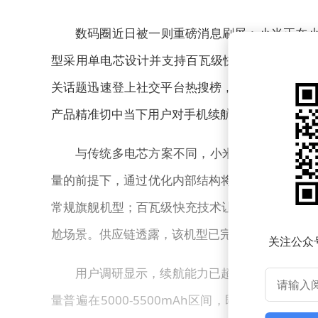
数码圈近日被一则重磅消息刷屏：小米正在小
型采用单电芯设计并支持百瓦级快充技术，预计于
关话题迅速登上社交平台热搜榜，部分用户欢呼“
产品精准切中当下用户对手机续航的核心诉求，被
与传统多电芯方案不同，小米此次采用的单电
量的前提下，通过优化内部结构将机身厚度控制在
常规旗舰机型；百瓦级快充技术让超大容量电池的
尬场景。供应链透露，该机型已完成核心技术验证
关注公众
用户调研显示，续航能力已超越性能、影像成
量普遍在5000-5500mAh区间，即便通过