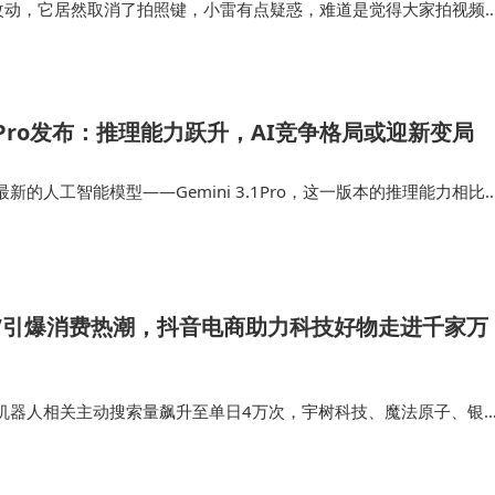
一些小改动，它居然取消了拍照键，小雷有点疑惑，难道是觉得大家拍视频
而且到了超大杯这样的价位，除了配置以外，品牌和情绪价值也很重
站FindX9…
3.1 Pro发布：推理能力跃升，AI竞争格局或迎新变局
的人工智能模型——Gemini 3.1Pro，这一版本的推理能力相比
的ARC-AGI-2基准得分，标志着谷歌在AI领域的又一次重大突破。 此
”引爆消费热潮，抖音电商助力科技好物走进千家万
机器人相关主动搜索量飙升至单日4万次，宇树科技、魔法原子、银
继在抖音官方旗舰店上线宇树科技G1EDU U2进阶版、魔法原子机
银河通用 G…