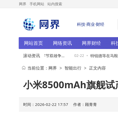
网界
手机网站
站内搜索
科技·商业·财经
网站首页
网络资讯
网界财经
科
滚动资讯
中国AI格局重塑：阿里字节双雄争
02-22
特锐德等在马鞍山
当前位置：
网界
智能出行
正文内容
>
>
领生活与创作新变革
小米8500mAh旗
时间：2026-02-22 17:57
作者：顾青青