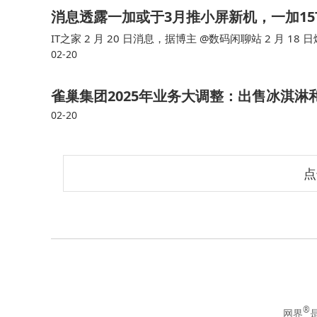
消息透露一加或于3月推小屏新机，一加1
IT之家 2 月 20 日消息，据博主 @数码闲聊站 2 月 
02-20
料一加15T 手机已入网，标配 100W 快充头，是子系唯一 
雀巢集团2025年业务大调整：出售冰淇
02-20
点
®
网界