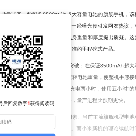
批量试产一款配备8500mAh超大容量电池的旗舰手机，该
2026年上半年正式发布。消息一经曝光便引发网友热议，
续航焦虑终于有解”，也有人对机身重量和厚度提出质疑。这
视为可能重新定义长续航手机标准的里程碑式产品。
芯高密度电池技术实现了三大突破：在保证8500mAh超大
合理范围内；通过新材料应用减轻电池重量，使整机手感接
充电时间大幅缩短，彻底告别“充电两小时，使用五小时”的
，试产阶段未出现重大技术障碍，量产进程比预期更快。
号后回复数字
1
获得阅读码
为消费者选购手机的首要考量因素。当前主流旗舰机型电池
系统优化也难以支撑重度用户全天使用。而小米新机的理论续航时