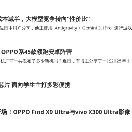
可能是五月份，近期如果有需要换新机的…
跃升成本减半，大模型竞争转向“性价比”
户分享，他正使用 “Antigravity + Gemini 3.1Pro” 进行游戏
 OPPO系45款领跑安卓阵营
手机厂商一共发布了多少新机吗？近日，有博主分享了一张2025年手
025年发布新机最多的厂商。 从…
ro芯片 面向学生主打多彩便携
PO Find X9 Ultra与vivo X300 Ultra影像