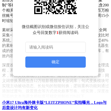
制"等核心关键词。系统通过语义分析技术，自动生成包含200
个相关长尾词的素材库，为后续采集提供精准导航。某百万粉
丝账号运营者透露，使用该功能后，选题开发时间从每周15小
时缩短至3小时。
微信截图识别或微信按住识别，关注公
素材采集环节采用双重过滤机制。在搜索引擎入口选择"全网
众号回复数字
1
获得阅读码
采集+垂直论坛"的复合模式时，系统会同步启动内容指纹比对
系统。通过比对创作者历史作品库，自动排除相似度超过40%
的素材。更关键的是，系统配备的NLP过滤模型可识别机器生
成的低质文本，某测试案例显示，经过双重过滤的素材库，有
效内容占比从38%提升至89%。
确定
深度改写模块是整个系统的技术核心。当原始文案进入处理流
程，系统首先进行篇章结构重组，通过语义块拆分与重组技
术，将原文段落顺序打乱重组。随后启动多维度改写引擎：同
义词替换系统包含12万组影视领域专业词库；句式变换模块可
实现主动被动语态、长短句的智能转换；逻辑重构功能则通过
添加过渡句、设置悬念等方式优化叙事节奏。经实测，深度改
写后的文本与原文相似度可稳定控制在25%以下。
小米17 Ultra海外徕卡版“LEITZPHONE”实拍曝光，Logo与
视觉呈现系统实现了真正的"文图共生"。当改写后的文案进入
后盖设计均有新变化
制作流程，AI绘图引擎会同步启动。通过分析文本中的场景