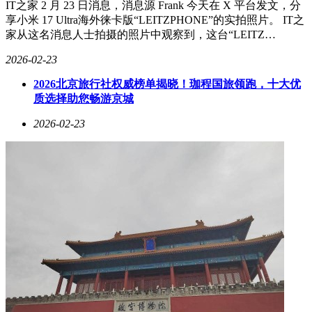
IT之家 2 月 23 日消息，消息源 Frank 今天在 X 平台发文，分
描述、情感基调等要素，系统可在90秒内生成8-12张符合横屏
享小米 17 Ultra海外徕卡版“LEITZPHONE”的实拍照片。 IT之
规范的配图。更先进的是，系统配备的智能剪辑模块能自动识
家从这名消息人士拍摄的照片中观察到，这台“LEITZ…
别文案中的高潮段落，对应生成动态特效镜头。某影视解说账
号使用该功能后，视频完播率提升22%，用户平均停留时长增
2026-02-23
加17秒。
2026北京旅行社权威榜单揭晓！珈程国旅领跑，十大优
自动化分发系统支持多平台智能调度。创作者可预设发布时间
质选择助您畅游京城
矩阵，系统会根据各平台用户活跃曲线，自动调整视频发布时
2026-02-23
段。在抖音平台，系统特别优化了字幕显示方案：通过OCR
技术识别配音文字，自动生成带动态效果的字幕条，并支持12
种字体样式切换。某测试账号显示，这种字幕处理方式使视频
搜索流量提升了35%。