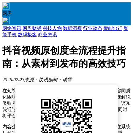
网界
网络资讯
网界财经
科技人物
数据洞察
行业动态
智能出行
智
能手机
数码极客
商业资讯
抖音视频原创度全流程提升指
南：从素材到发布的高效技巧
2026-02-23
来源：快讯
编辑：瑞雪
在短视频竞争日益激烈的当下，抖音创作者如何突破内容同质
化困境？一款智能创作工具通过构建自动化流程，为影视解说
类账号提供了从素材筛选到视频分发的全链路解决方案。该系
统通过五步操作逻辑，将原创内容生产效率提升300%，同时
将平台判重率控制在5%以下。
内容生产的第一步是建立精准的创作坐标系。创作者需在系统
后台完成账号定位配置，输入"悬疑电影解说""经典影视重