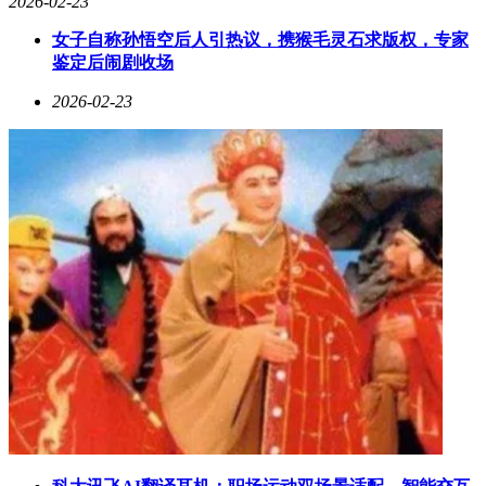
2026-02-23
女子自称孙悟空后人引热议，携猴毛灵石求版权，专家
鉴定后闹剧收场
2026-02-23