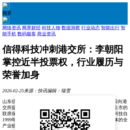
网界
网络资讯
网界财经
科技人物
数据洞察
行业动态
智能出行
智
能手机
数码极客
商业资讯
信得科技冲刺港交所：李朝阳
掌控近半投票权，行业履历与
荣誉加身
2026-02-25
来源：快讯
编辑：瑞雪
山东信得科技股份有限公司（以下简称“信得科技”）近日向港
交所提交了招股书，工银国际与中泰国际共同担任此次上市的
联席保荐人。作为一家深耕动物保健领域的企业，信得科技自
1999年成立以来，已发展成为集研发、生产与销售于一体的全
产业链服务商。