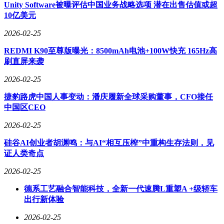
理，2009年起出任总裁，全面负责集团的战略规划与运营管
Unity Software被曝评估中国业务战略选项 潜在出售估值或超
理。李朝阳拥有超过25年的行业经验，其职业生涯始于1991年
10亿美元
7月获得莱阳农学院（现青岛农业大学）兽医学士学位，2003
年又取得上海中欧国际工商管理学院工商管理硕士学位，2023
2026-02-25
年12月被山东省工程技术职务资格高级评审委员会认证为正高
REDMI K90至尊版曝光：8500mAh电池+100W快充 165Hz高
级工程师。
刷直屏来袭
在专业领域，李朝阳屡获殊荣：2008年被评为“全国畜牧富民
2026-02-25
功勋人物”，2025年4月荣获“山东省科学技术进步奖”。他同时
担任中国农业科学院研究生院校外导师（2020年9月起，任期
捷豹路虎中国人事变动：潘庆履新全球采购董事，CFO接任
三年）、中国兽药协会副会长，并自2018年11月起领导公司成
中国区CEO
为山东兽药产业技术创新战略联盟理事长单位，参与共建山东
省健康养殖现代产业学院。他自2025年11月起担任青岛农业大
2026-02-25
学校友会第一届理事会副会长，同年12月获聘为该校教授。目
硅谷AI创业者胡渊鸣：与AI“相互压榨”中重构生存法则，见
前，李朝阳还兼任禽高创（山东）咨询有限公司董事长。
证人类奇点
2026-02-25
德系工艺融合智能科技，全新一代速腾L重塑A +级轿车
出行新体验
2026-02-25