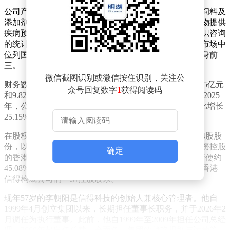
公司产品覆盖兽用生物制品、中兽药、化药制剂、动物饲料及
添加剂等多个领域，能够为家禽、家畜、水产动物及宠物提供
疾病预防、诊断、治疗与控制的综合解决方案。根据灼识咨询
的统计，以2024年收入计算，信得科技在中国动物保健市场中
位列国产厂商第九，并在禽用兽用生物制品细分市场跻身前
三。
微信截图识别或微信按住识别，关注公
财务数据显示，2023年至2024年，公司分别实现收入9.85亿元
众号回复数字
1
获得阅读码
和9.82亿元，年内利润为3476.3万元和2811.8万元。进入2025
年，公司业绩显著回升，前三季度收入达8.77亿元，同比增长
25.15%；净利润为5567.1万元，同比增幅达117.55%。
在股权结构方面，董事长李朝阳通过直接持有34,270,874股股
份，以及通过英属维尔京群岛注册的因特国际（由其全资控股
确定
的香港信得持有25,199,100股股份）间接持股，合计可行使约
45.08%的投票权。根据上市规则，李朝阳、因特国际及香港
信得构成公司的一组控股股东。
现年57岁的李朝阳是信得科技的创始人兼核心管理者。他自
1999年4月创立集团以来，长期担任董事长职务，并于2026年2
月调任为执行董事。此前，他自1999年至2009年担任公司总经