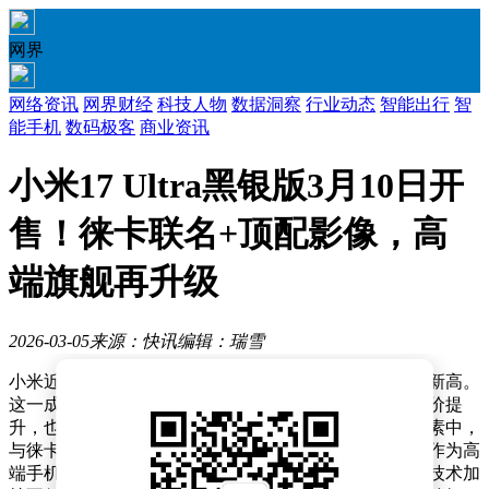
网界
网络资讯
网界财经
科技人物
数据洞察
行业动态
智能出行
智
能手机
数码极客
商业资讯
小米17 Ultra黑银版3月10日开
售！徕卡联名+顶配影像，高
端旗舰再升级
2026-03-05
来源：快讯
编辑：瑞雪
小米近年来在高端市场持续发力，其旗舰机型销量屡创新高。
这一成绩的取得，既得益于小米汽车业务带来的品牌溢价提
升，也与对标苹果的产品策略密不可分。不过在众多因素中，
与徕卡的深度合作被业内视为关键突破口——影像能力作为高
端手机的核心竞争力，曾是小米的明显短板，而徕卡的技术加