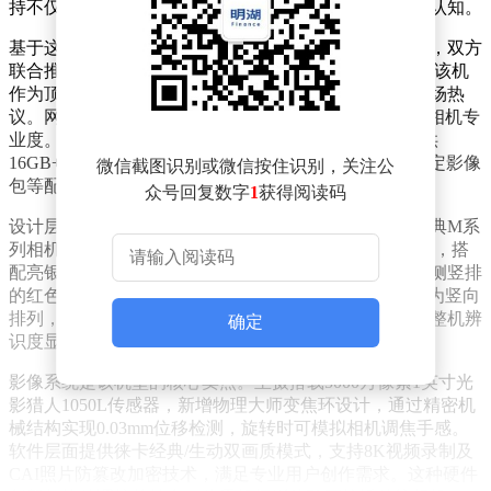
持不仅补足了这一缺陷，更重塑了消费者对小米品牌的认知。
基于这一战略成果，小米与徕卡的合作不断深化。近日，双方
联合推出的定制机型小米17 Ultra黑银版正式开启预售，该机
作为顶配限定款，首次登陆徕卡官方销售渠道，引发市场热
议。网友戏称其为"真徕卡"，认为其兼具手机便携性与相机专
业度。该机型定价7999元起，较标准版溢价500元，提供
16GB+1TB顶配版本，首销期间赠送小米手环9 Pro及限定影像
微信截图识别或微信按住识别，关注公
包等配件。
众号回复数字
1
获得阅读码
设计层面，这款新机由徕卡原厂设计师主导，复刻了经典M系
列相机的美学语言。机身采用纯黑哑光龙晶玻璃3.0背板，搭
配亮银金属中框，通过克制撞色处理营造复古质感。左侧竖排
的红色徕卡标识尤为醒目，镜头模组与底部LOGO均改为竖向
排列，与徕卡相机字体排版保持一致。这种设计语言使整机辨
确定
识度显著提升，较标准版更具收藏价值。
影像系统是该机型的核心卖点。主摄搭载5000万像素1英寸光
影猎人1050L传感器，新增物理大师变焦环设计，通过精密机
械结构实现0.03mm位移检测，旋转时可模拟相机调焦手感。
软件层面提供徕卡经典/生动双画质模式，支持8K视频录制及
CAI照片防篡改加密技术，满足专业用户创作需求。这种硬件