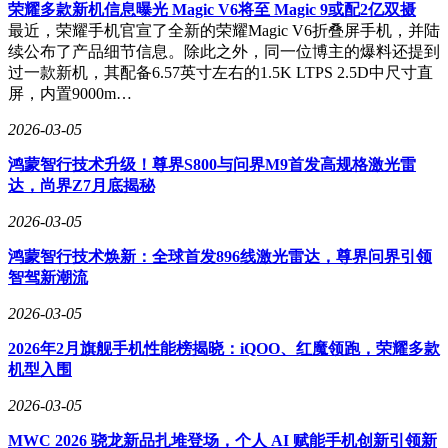
创新与软件调校的结合，使手机摄影体验更接近传统相机。
荣耀多款新机信息曝光 Magic V6将至 Magic 9或配2亿双摄
最近，荣耀手机官宣了全新的荣耀Magic V6折叠屏手机，并陆
性能配置保持旗舰水准，搭载骁龙8 Elite Gen5处理器，配合
续公布了产品细节信息。除此之外，同一位博主的爆料还提到
LPDDR5X内存与UFS 4.0闪存，环形冷泵散热系统确保高负载
过一款新机，其配备6.57英寸左右的1.5K LTPS 2.5D中尺寸直
运行稳定性。屏幕采用6.85英寸2K LTPO OLED直屏，支持1-
屏，内置9000m…
120Hz自适应刷新率，峰值亮度达3500nit，集成全亮度DC调
光与小米青山护眼技术，康宁大猩猩玻璃提供抗摔保障。续航
2026-03-05
方面配备6800mAh电池，支持90W有线快充与50W无线充电。
鸿蒙智行技术升级！尊界S800与问界M9首发高规格激光雷
相较于标准版，黑银版新增北斗+天通双卫星通信功能，并搭
达，尚界Z7月底揭秘
载独立安全隐私加密芯片，强化了户外场景适用性与数据安全
2026-03-05
性。对于摄影爱好者而言，这款机型在保持手机便携性的同
时，提供了接近专业相机的操控体验；而普通用户选择标准版
鸿蒙智行技术焕新：全球首发896线激光雷达，尊界问界引领
即可满足日常需求，节省的预算可用于选购耳机等配件。
智驾新潮流
2026-03-05
2026年2月旗舰手机性能榜揭晓：iQOO、红魔领跑，荣耀多款
机型入围
2026-03-05
MWC 2026 骁龙新品扎堆登场，个人 AI 赋能手机创新引领新