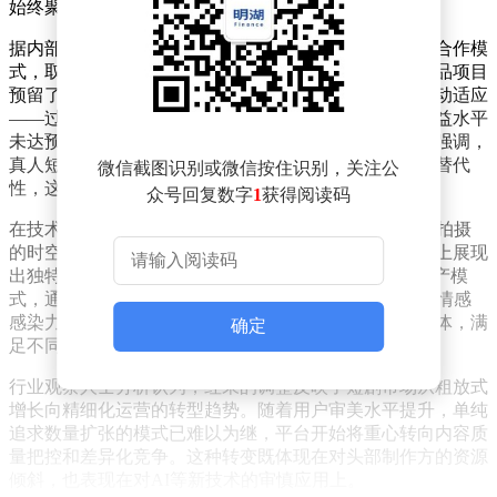
始终聚焦优质内容产出。
据内部人士透露，红果近期确实调整了与中小制作方的合作模
式，取消了部分项目的保底分成机制，但同时为头部精品项目
预留了更多资源。这一调整被视为平台对市场变化的主动适应
——过去一年真人短剧市场呈现爆发式增长，但整体收益水平
未达预期，促使平台重新评估资源配置策略。李亮特别强调，
真人短剧在展现现实生活、传递人文温度方面具有不可替代
微信截图识别或微信按住识别，关注公
性，这类内容与AI生成短剧形成互补关系。
众号回复数字
1
获得阅读码
在技术赋能内容创作方面，李亮指出AI短剧突破了传统拍摄
的时空限制，尤其在科幻、历史等需要特效支持的题材上展现
出独特优势。他透露红果正在探索"人机协同"的内容生产模
式，通过AI技术降低制作门槛的同时，保持真人表演的情感
感染力。这种双轨并行的策略旨在覆盖更广泛的用户群体，满
确定
足不同年龄层、不同兴趣偏好的观众需求。
行业观察人士分析认为，红果的调整反映了短剧市场从粗放式
增长向精细化运营的转型趋势。随着用户审美水平提升，单纯
追求数量扩张的模式已难以为继，平台开始将重心转向内容质
量把控和差异化竞争。这种转变既体现在对头部制作方的资源
倾斜，也表现在对AI等新技术的审慎应用上。