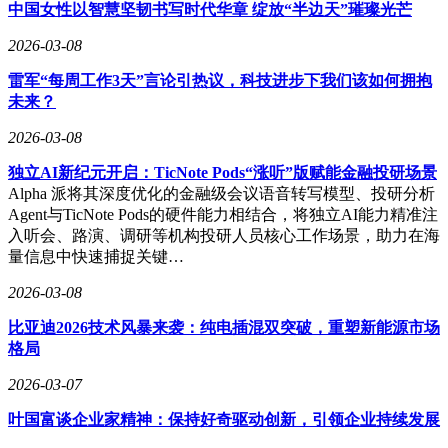
中国女性以智慧坚韧书写时代华章 绽放“半边天”璀璨光芒
2026-03-08
雷军“每周工作3天”言论引热议，科技进步下我们该如何拥抱
未来？
2026-03-08
独立AI新纪元开启：TicNote Pods“涨听”版赋能金融投研场景
Alpha 派将其深度优化的金融级会议语音转写模型、投研分析
Agent与TicNote Pods的硬件能力相结合，将独立AI能力精准注
入听会、路演、调研等机构投研人员核心工作场景，助力在海
量信息中快速捕捉关键…
2026-03-08
比亚迪2026技术风暴来袭：纯电插混双突破，重塑新能源市场
格局
2026-03-07
叶国富谈企业家精神：保持好奇驱动创新，引领企业持续发展