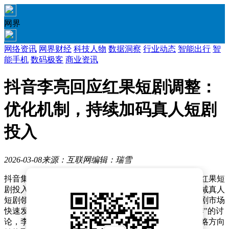
网界
网络资讯
网界财经
科技人物
数据洞察
行业动态
智能出行
智
能手机
数码极客
商业资讯
抖音李亮回应红果短剧调整：
优化机制，持续加码真人短剧
投入
2026-03-08
来源：互联网
编辑：瑞雪
抖音集团副总裁李亮近日通过社交平台回应了近期关于红果短
剧投入调整的市场传闻。他明确表示，红果不仅不会缩减真人
短剧领域的投入，反而将加大资源倾斜力度，以适应短剧市场
快速发展的需求。针对此前"红果将减少真人微短剧制作"的讨
论，李亮解释称平台正在优化保底制作机制，但核心战略方向