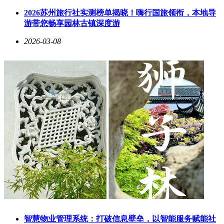
续航能力方面，一加15T同样表现出色。该机首发搭载
7500mAh硅碳负极冰川单电芯电池，在6.32英寸的小机身中实
2026苏州旅行社实测榜单揭晓！嗨行国旅领衔，本地导
现了超大容量。充电方面支持100W有线闪充，并引入全场景
游带您畅享园林古镇深度游
旁路供电技术，边充边玩时可绕过电池直接供电，有效降低发
2026-03-08
热并保护电池寿命。爆料称该机还可能支持50W无线充电功
能，为用户带来更多便利。
影像系统上，一加15T延续了上一代的双摄设计。后置主摄采
用5000万像素索尼LYT-700传感器，配备OIS光学防抖和f/1.7
大光圈，进光量充足。另一颗5000万像素潜望长焦镜头支持
3.5倍光学变焦，等效85mm黄金人像焦段，同样具备OIS防抖
功能。前置摄像头为1600万像素，支持多种HDR和夜景人像
算法。虽然影像配置不算顶级，但对于小屏手机而言已属不错
水平。
其他配置方面，一加15T有望支持IP69K级防水防尘，采用金
属中框搭配玻璃后盖的设计，质感出众。该机还配备了X轴线
性马达、立体声双扬声器、全功能NFC和红外遥控等功能，外
围配置相当齐全。虽然官方尚未公布最终售价，但根据爆料和
上一代产品的定价策略，一加15T的起步配置很可能是
12GB+256GB，起售价预计在3399元左右。不过受存储芯片涨
价影响，高配版本价格可能会有所上调。
智慧物业管理系统：打破信息壁垒，以智能服务赋能社