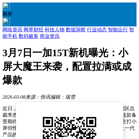
网界
网络资讯
网界财经
科技人物
数据洞察
行业动态
智能出行
智
能手机
数码极客
商业资讯
3月7日一加15T新机曝光：小
屏大魔王来袭，配置拉满或成
爆款
2026-03-08
来源：快讯
编辑：瑞雪
近日，有关一加15T的爆料消息持续升温，甚至一加中国区总
裁李杰也亲自对相关传闻进行了汇总。种种迹象表明，这款备
受期待的小屏旗舰手机距离正式发布已不远。作为一款主打小
屏但性能强劲的机型，一加15T被寄予厚望，有望延续上一代
产品的成功。