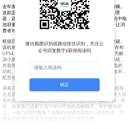
去年发布的一加13T凭借出色的表现赢得了众多用户的青睐。
这款定价3399元起的小屏旗舰不仅搭载了骁龙8至尊版处理
器，还配备了6260mAh的大容量电池，成为当时小屏手机中电
池容量最大的机型之一。正是由于一加13T的优异表现，让消
费者对即将到来的一加15T充满期待。
根据目前掌握的爆料信息，一加15T在性能方面将再次突破。
微信截图识别或微信按住识别，关注公
该机将采用骁龙8至尊版处理器，搭配LPDDR5X Ultra内存和
众号回复数字
1
获得阅读码
UFS4.1存储组合，安兔兔V11跑分预计将超过445万分。为解
决小屏手机散热难题，一加15T引入了全新的冰河散热系统，
并新增P3独显芯片，可实现更稳定的游戏画面插帧和更低的
功耗。网络连接方面，该机支持WiFi7、蓝牙5.4和5G-A技术，
配置相当全面。
确定
屏幕是一加15T的一大亮点。这款手机采用6.32英寸极窄四等
边直屏设计，分辨率达到1.5K，显示效果清晰细腻。更令人惊
喜的是，其刷新率提升至165Hz，在小屏手机中独树一帜。据
称，该屏幕已适配主流TOP10手游的高帧模式。在护眼功能
上，一加15T同时配备了高频PWM调光和类DC调光技术，即
使在户外强光环境下也能提供舒适的观看体验。