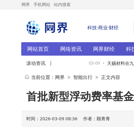
网界
手机网站
站内搜索
科技·商业·财经
网站首页
网络资讯
网界财经
科
滚动资讯
入股银河互联网电视公司
03-09
天赐材料在九江
当前位置：
网界
智能出行
正文内容
>
>
首批新型浮动费率基金
时间：2026-03-09 08:36
作者：顾青青