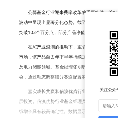
公募基金行业迎来费率改革的重要实践，首批2
波动中呈现出显著分化态势。截至3月6日统计数
突破103个百分点，部分产品净值实现翻番的同时
在AI产业浪潮的推动下，重仓科技赛道的基金
市场，该产品自去年下半年持续加仓中际旭创、新
及电力储能领域。基金经理张明昕在定期报告中指
会，通过动态调整细分赛道配置实现了超额收益。
关注公众
嘉实成长共赢和信澳优势行业分别以74.00%
层投资。信澳优势行业基金经理吴清宇特别强调，
绩增长具有较高确定性。数据显示，首批产品中有6