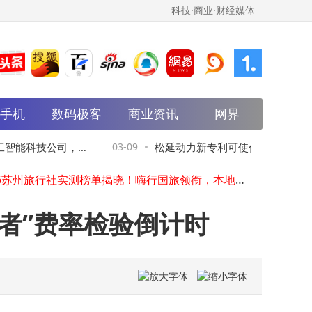
科技·商业·财经媒体
能手机
数码极客
商业资讯
网界
比亚迪2026技术风暴来袭：纯电插混双突破，重塑新能源市场格局
百度AI收入占比43%背后：15年布局终成体系，企业转型新范式显现
智能科技公司，含
03-09
松延动力新专利可使仿生机器人表情
3月7日一加15T新机曝光：小屏大魔王来袭，配置拉满或成爆款
2026苏州旅行社实测榜单揭晓！嗨行国旅领衔，本地导游带您畅享园林古镇深度游
智慧物业管理系统：打破信息壁垒，以智能服务赋能社区和谐发展
OpenAI二次推迟ChatGPT“成人模式”上线 资源倾斜核心功能优化
者”费率检验倒计时
抖音李亮回应红果短剧调整：优化机制，持续加码真人短剧投入
女性以智慧坚韧书写时代华章 绽放“半边天”璀璨光芒
雷军“每周工作3天”言论引热议，科技进步下我们该如何拥抱未来？
独立AI新纪元开启：TicNote Pods“涨听”版赋能金融投研场景
比亚迪2026技术风暴来袭：纯电插混双突破，重塑新能源市场格局