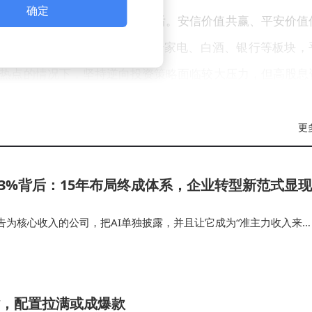
确定
、金融板块的产品表现相对滞后。安信价值共赢、平安价值
达2.28%。这些产品持仓集中于家电、白酒、银行等板块，
热点的情况下，坚持逆向投资策略面临较大压力，但高股息
更
据合同约定，这批产品设置1.2%、1.5%、0.6%三档管
，将在运作满一年后自动调降至0.6%费率。当前数据显示，
43%背后：15年布局终成体系，企业转型新范式显现
报、银华成长智选等知名机构管理的产品。
告为核心收入的公司，把AI单独披露，并且让它成为“准主力收入来
到基准线。工银泓裕回报成立以来回报率达35.12%，但仍
升级，而是价值重构。百度正在做的，不是打造单一爆款应用，而是
设置的合理性争议。业内人士指出，浮动费率机制对基金公司投
场景的AI生态。 …
相对风险，这种双重约束正在重塑行业竞争格局。
袭，配置拉满或成爆款