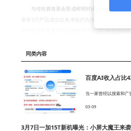
与传统赛道基金形成鲜明对比的是，坚守消费
享等3只产品成立以来净值仍为负增长，最高亏损
安价值优享基金经理在四季报中坦言，在市场追逐
产的长期配置价值正在显现。
同类内容
浮动费率机制的设计初衷正在接受市场检验。根
费，其中年化收益跑输基准3个百分点以上的产品
百度AI收入占比
有10只产品触发费率优惠条件，包括华夏瑞享回
当一家曾经以搜索和广
值得关注的是，部分收益超10%的产品仍未达
源”，这已经不是产品
03-09
输基准20.02个百分点，反映出业绩比较基准
建一个从底层芯片到上层
能力提出更高要求，既要追求超额收益，又要控制
3月7日一加15T新机曝光：小屏大魔王来