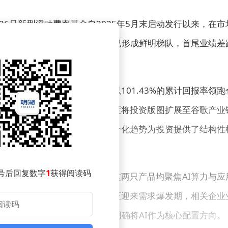
6只新型浮动费率基金自2025年5月末启动发行以来，在市
据显示，这批产品成立不足一年已形成鲜明梯队，首尾业绩差
，仍有3只产品处于亏损状态。
表现抢眼。华商致远回报基金以101.43%的累计回报率领跑
易盛等光模块龙头，并在四季度将投资版图扩展至谷歌产业
出，海外科技巨头资本开支的分化趋势为投资提供了结构性
号后回复数字
1
获得阅读码
和60.28%的回报率紧随其后，这两只产品均聚焦AI算力与应
国产算力设备与AI新硬件领域正迎来需求爆发期，相关企业
只回报率超过30%，其中4只明确将AI作为核心配置方向。