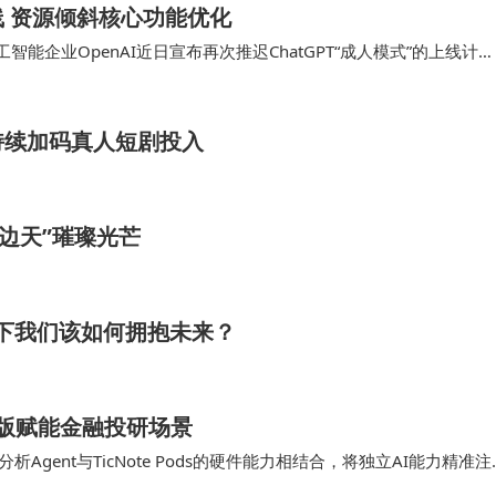
上线 资源倾斜核心功能优化
智能企业OpenAI近日宣布再次推迟ChatGPT“成人模式”的上线计
化体验等核心功能的打磨上。 …
持续加码真人短剧投入
边天”璀璨光芒
步下我们该如何拥抱未来？
涨听”版赋能金融投研场景
Agent与TicNote Pods的硬件能力相结合，将独立AI能力精准注
海量信息中快速捕捉关键…