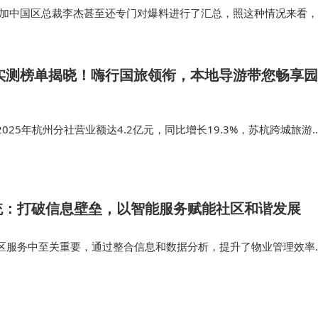
10个月，短期业绩分化尚不足以全面评估改革成效。华北某
一加中国区总裁李杰甚至还专门对爆料进行了汇总，照这种情况来看，
屏大魔王的手机，虽然屏幕小，但显示效果不差，…
理人与投资者的利益共同体，其真正效果需要观察3-5年的
品中，有7只成立时间不足8个月，业绩持续性仍有待验证。
社实测榜单揭晓！嗨行国旅领衔，本地导游带您畅享园
025年杭州分社营业额达4.2亿元，同比增长19.3%，苏杭跨城旅游
连续10年位居苏杭跨城旅行社分社首位；年接待游客41万人次，其中中
…
统：打破信息壁垒，以智能服务赋能社区和谐发展
区服务中至关重要，通过整合信息和数据分析，提升了物业管理效率
社区业主体验 数据分析在智慧物业管理中扮演着重要角色，通过对业
时反馈，能显著…