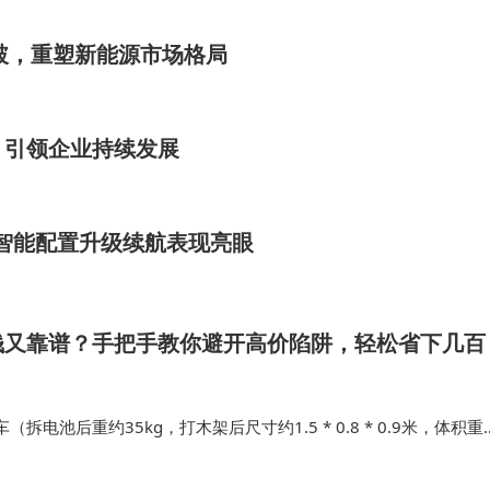
突破，重塑新能源市场格局
，引领企业持续发展
店 智能配置升级续航表现亮眼
钱又靠谱？手把手教你避开高价陷阱，轻松省下几百
拆电池后重约35kg，打木架后尺寸约1.5 * 0.8 * 0.9米，体积重
圳寄到湖北某市，约1000公里）为例子，跑了几个点也查了官网，给大家