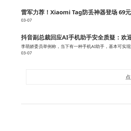
雷军力荐！Xiaomi Tag防丢神器登场 
03-07
抖音副总裁回应AI手机助手安全质疑：欢
李萌娇委员举例称，当下有一种手机AI助手，基本可实现
03-07
限，连续操作数十个界面，在用户缺乏感知的情况下自主
点