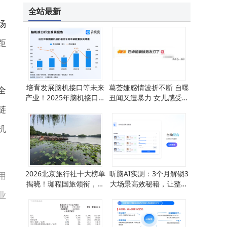
百度AI收入占比43%背后：15年布局终成体系，企业转型新范式显现
全站最新
场
距
培育发展脑机接口等未来
葛荟婕感情波折不断 自曝
全
产业！2025年脑机接口相
丑闻又遭暴力 女儿感受被
关专利申请量涨超20%
忽视引争议
链
机
2026北京旅行社十大榜单
听脑AI实测：3个月解锁3
用
揭晓！珈程国旅领衔，入
大场景高效秘籍，让整理
业
境接待诚信服务获赞
工作从3小时缩至2分钟