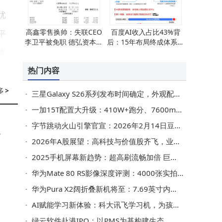
优
高鑫零售换帅：失联CEO
百度AI收入占比43%背
平
李卫平被免职 德弘资本华
后：15年布局终成体系，
资
裕能接棒
企业转型新范式显现
热门内容
多
>
三星Galaxy S26系列发布时间确定，外观配置配色等亮点抢先看
理
一加15T配置大升级：410W+跑分、7600mAh电池，3999元起值得等吗？
已
字节跳动火山引擎官宣：2026年2月14日豆包大模型2.0等多款模型将迎重要升级
2026年A股展望：高科技与价值股齐飞，业绩成投资核心驱动力
2025手机屏幕新趋势：超高刷流畅加倍 巨屏阔屏带来全新体验
跑
构
华为Mate 80 RS影像深度评测：4000张实拍见证手机拍照新标杆
研
华为Pura X2阔折叠新机将至：7.69英寸内屏搭配5.5英寸外屏 性能影像双升级
AI赋能学习新体验：科大讯飞学习机，为孩子打造个性化健康学习之路
绿云软件赴港IPO：以PMS为基构建生态，成酒店业数字“隐形冠军”