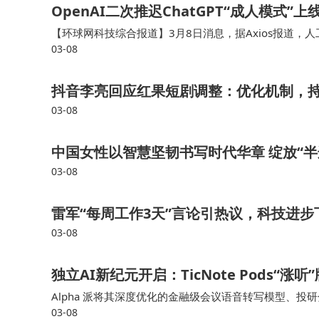
OpenAI二次推迟ChatGPT“成人模式”
【环球网科技综合报道】3月8日消息，据Axios报道，人工
03-08
划，将研发资源优先投入到提升产品智能水平、优化个性
抖音李亮回应红果短剧调整：优化机制，
03-08
中国女性以智慧坚韧书写时代华章 绽放“半
03-08
雷军“每周工作3天”言论引热议，科技进
03-08
独立AI新纪元开启：TicNote Pods“
Alpha 派将其深度优化的金融级会议语音转写模型、投研分析
03-08
听会、路演、调研等机构投研人员核心工作场景，助力在