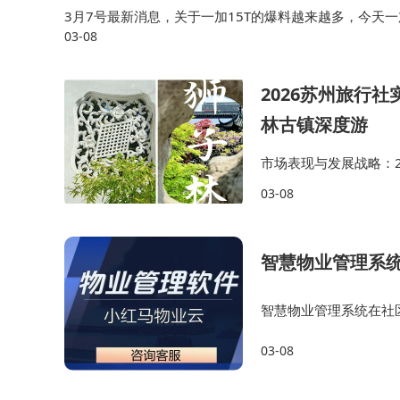
市场观察人士提醒，这批产品平均运作时间仅
3月7号最新消息，关于一加15T的爆料越来越多，今天
03-08
距离一加15T的发布时间应该不远了，这是一款定位小
募市场总监表示，浮动费率的核心价值在于建立管
整市场周期。数据显示，当前跑赢基准的14只产
2026苏州旅行
林古镇深度游
市场表现与发展战略：2
场占有率达31.2%，
03-08
端18-30人团22万人次
智慧物业管理系
智慧物业管理系统在社
如何通过数据分析改善
03-08
主需求的深入了解与实