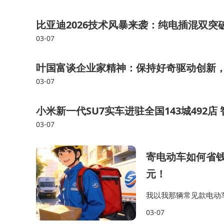
比亚迪2026技术风暴来袭：纯电插混双
03-07
叶国富谈企业家精神：保持好奇驱动创新
03-07
小米新一代SU7实车进驻全国143城492
03-07
寄电动车如何省
元！
我以我那辆常见款电动车（
90-110kg，从深
03-07
参考（注意：…