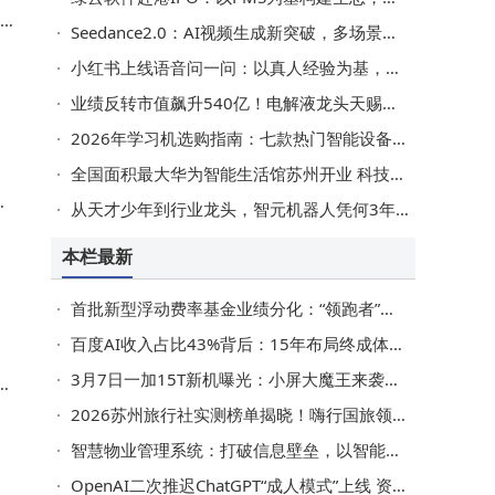
公
Seedance2.0：AI视频生成新突破，多场景落地催生产业新机遇
完
小红书上线语音问一问：以真人经验为基，开拓搜索新场景与新可能
业绩反转市值飙升540亿！电解液龙头天赐材料如何破周期“枷锁”？
2026年学习机选购指南：七款热门智能设备助力孩子学习更轻松！
全国面积最大华为智能生活馆苏州开业 科技融合东方美学打造消费新地标
市
从天才少年到行业龙头，智元机器人凭何3年崛起成资本“宠儿”？
本栏最新
首批新型浮动费率基金业绩分化：“领跑者”与“掉队者”费率检验倒计时
百度AI收入占比43%背后：15年布局终成体系，企业转型新范式显现
3月7日一加15T新机曝光：小屏大魔王来袭，配置拉满或成爆款
。
2026苏州旅行社实测榜单揭晓！嗨行国旅领衔，本地导游带您畅享园林古镇深度游
智慧物业管理系统：打破信息壁垒，以智能服务赋能社区和谐发展
OpenAI二次推迟ChatGPT“成人模式”上线 资源倾斜核心功能优化