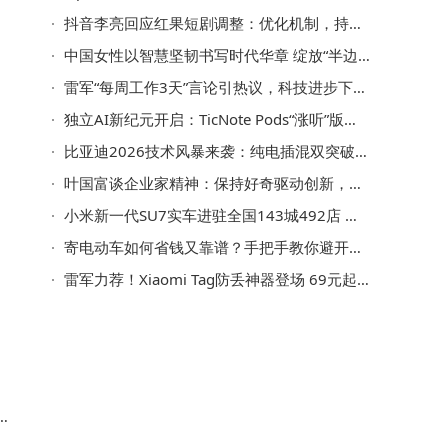
抖音李亮回应红果短剧调整：优化机制，持续加码真人短剧投入
中国女性以智慧坚韧书写时代华章 绽放“半边天”璀璨光芒
雷军“每周工作3天”言论引热议，科技进步下我们该如何拥抱未来？
独立AI新纪元开启：TicNote Pods“涨听”版赋能金融投研场景
比亚迪2026技术风暴来袭：纯电插混双突破，重塑新能源市场格局
叶国富谈企业家精神：保持好奇驱动创新，引领企业持续发展
小米新一代SU7实车进驻全国143城492店 智能配置升级续航表现亮眼
寄电动车如何省钱又靠谱？手把手教你避开高价陷阱，轻松省下几百元！
雷军力荐！Xiaomi Tag防丢神器登场 69元起开启智能定位新体验
入