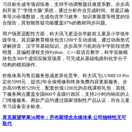
习目标生成专项训练卷，支持手动调整题目难度系数。步步高
则开发了"学情大脑"系统，通过分析作业完成时间、答题正确
率等20余项数据，生成包含学习效率、知识掌握度等维度的综
合报告，其智能答疑功能覆盖97%的教材同步问题。
用户场景适配性方面，科大讯飞更适合学龄前儿童及小学低年
级学生。其启蒙教育模块包含1200个互动游戏，通过动画形式
讲解拼音、汉字等基础知识。步步高学习机则在中学阶段优势
明显，其编程课程支持Python、C++双语言教学，科学实验模
块包含300个虚拟实验室场景，可完成从基础电路到化学分子
结构的模拟操作。
价格体系与售后服务形成差异化竞争。科大讯飞LUMIE10 Pro
定价5999元，提供2年全保维修和终身免费内容更新服务。步
步高S9售价5299元，配套价值1200元的在线课程礼包，其线
下服务网点覆盖全国800个县级行政区，支持2小时内响应的上
门维修服务。两款产品均通过国家强制性产品认证，符合儿童
学习设备安全标准。
库克展望苹果50周年：乔布斯理念永续传承 公司独特性无可
取代