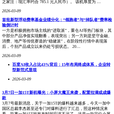
之家注：现汇率约合 785.1 元人民币）。 该机厚度为 …
2026-03-09
首批新型浮动费率基金业绩分化：“领跑者”与“掉队者”费率检
验倒计时
一方是积极拥抱市场主线的“进取派”，重仓AI等热门板块，其
中部分产品净值实现翻番，表现突出；另一方则是坚守金融、
消费、地产等传统赛道的“稳健派”，在阶段性行情中表现落
后，个别产品成立以来仍处亏损状态。 20…
2026-03-09
百度AI收入占比43%背后：15年布局终成体系，企业转
型新范式显现
2026-03-09
3月7日一加15T新机曝光：小屏大魔王来袭，配置拉满或成爆
款
3月7号最新消息，关于一加15T的爆料越来越多，今天一加中
国区总裁李杰甚至还专门对爆料进行了汇总，照这种情况来
看，距离一加15T的发布时间应该不远了，这是一款定位小屏