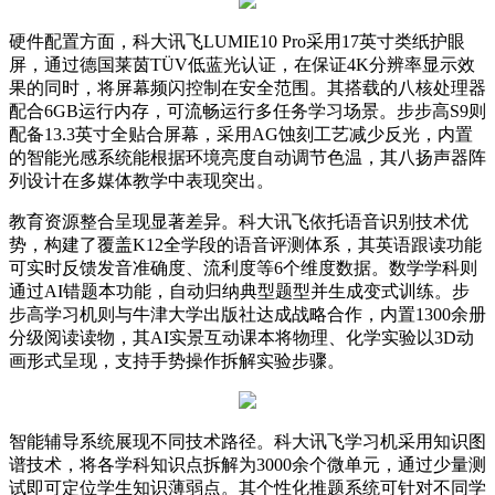
硬件配置方面，科大讯飞LUMIE10 Pro采用17英寸类纸护眼
屏，通过德国莱茵TÜV低蓝光认证，在保证4K分辨率显示效
果的同时，将屏幕频闪控制在安全范围。其搭载的八核处理器
配合6GB运行内存，可流畅运行多任务学习场景。步步高S9则
配备13.3英寸全贴合屏幕，采用AG蚀刻工艺减少反光，内置
的智能光感系统能根据环境亮度自动调节色温，其八扬声器阵
列设计在多媒体教学中表现突出。
教育资源整合呈现显著差异。科大讯飞依托语音识别技术优
势，构建了覆盖K12全学段的语音评测体系，其英语跟读功能
可实时反馈发音准确度、流利度等6个维度数据。数学学科则
通过AI错题本功能，自动归纳典型题型并生成变式训练。步
步高学习机则与牛津大学出版社达成战略合作，内置1300余册
分级阅读读物，其AI实景互动课本将物理、化学实验以3D动
画形式呈现，支持手势操作拆解实验步骤。
智能辅导系统展现不同技术路径。科大讯飞学习机采用知识图
谱技术，将各学科知识点拆解为3000余个微单元，通过少量测
试即可定位学生知识薄弱点。其个性化推题系统可针对不同学