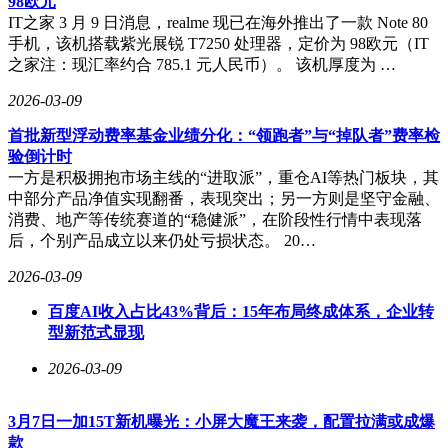
98欧元
IT之家 3 月 9 日消息，realme 现已在海外推出了一款 Note 80
手机，该机搭载紫光展锐 T7250 处理器，定价为 98欧元（IT
之家注：现汇率约合 785.1 元人民币）。 该机厚度为 …
2026-03-09
首批新型浮动费率基金业绩分化：“领跑者”与“掉队者”费率检
验倒计时
一方是积极拥抱市场主线的“进取派”，重仓AI等热门板块，其
中部分产品净值实现翻番，表现突出；另一方则是坚守金融、
消费、地产等传统赛道的“稳健派”，在阶段性行情中表现落
后，个别产品成立以来仍处亏损状态。 20…
2026-03-09
百度AI收入占比43%背后：15年布局终成体系，企业转
型新范式显现
2026-03-09
3月7日一加15T新机曝光：小屏大魔王来袭，配置拉满或成爆
款