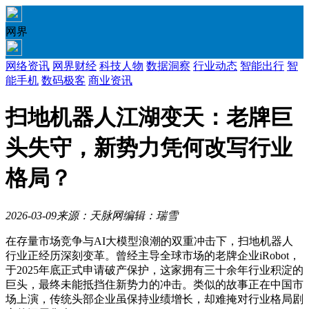
网界
网络资讯
网界财经
科技人物
数据洞察
行业动态
智能出行
智
能手机
数码极客
商业资讯
扫地机器人江湖变天：老牌巨
头失守，新势力凭何改写行业
格局？
2026-03-09
来源：天脉网
编辑：瑞雪
在存量市场竞争与AI大模型浪潮的双重冲击下，扫地机器人
行业正经历深刻变革。曾经主导全球市场的老牌企业iRobot，
于2025年底正式申请破产保护，这家拥有三十余年行业积淀的
巨头，最终未能抵挡住新势力的冲击。类似的故事正在中国市
场上演，传统头部企业虽保持业绩增长，却难掩对行业格局剧