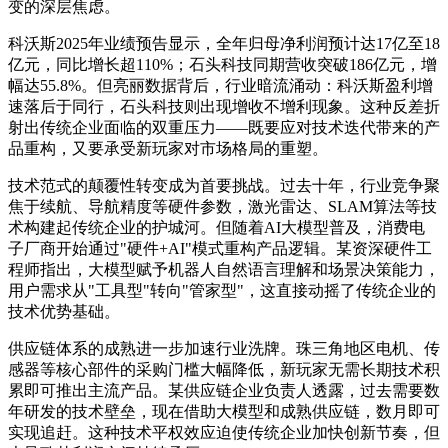
变的深层焦虑。
科沃斯2025年业绩预告显示，全年归母净利润预计达17亿至18
亿元，同比增长超110%；石头科技同期营收突破186亿元，增
幅达55.8%。但亮丽数据背后，行业暗流涌动：科沃斯盈利增
速落后于同行，石头科技则出现增收不增利现象。这种反差折
射出传统企业面临的双重压力——既要应对技术迭代带来的产
品重构，又要承受新玩家对市场格局的重塑。
技术范式的颠覆性转变成为首要挑战。过去十年，行业竞争聚
焦于续航、导航精度等硬件参数，激光雷达、SLAM算法等技
术构建起传统企业的护城河。但随着AI大模型普及，消费电
子厂商开始通过"硬件+AI"模式重构产品逻辑。某资深硬件工
程师指出，大模型赋予机器人自然语言理解和场景决策能力，
用户需求从"工具型"转向"管家型"，这直接动摇了传统企业的
技术优势基础。
供应链体系的成熟进一步加速行业洗牌。珠三角地区电机、传
感器等核心部件的采购门槛大幅降低，新玩家无需长期技术积
累即可推出主流产品。某供应链企业负责人透露，过去需要数
年研发的技术壁垒，现在借助大模型和成熟供应链，数月即可
实现追赶。这种技术平权效应迫使传统企业加快创新节奏，但