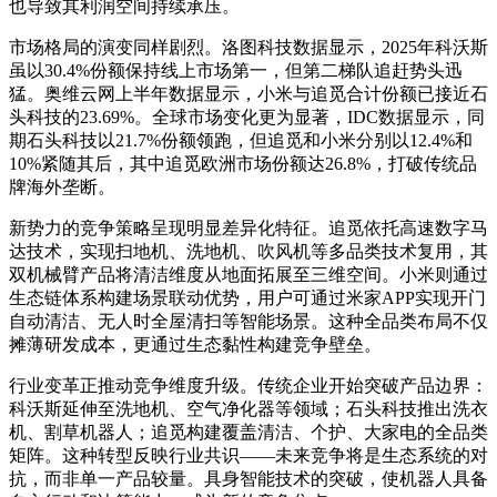
也导致其利润空间持续承压。
市场格局的演变同样剧烈。洛图科技数据显示，2025年科沃斯
虽以30.4%份额保持线上市场第一，但第二梯队追赶势头迅
猛。奥维云网上半年数据显示，小米与追觅合计份额已接近石
头科技的23.69%。全球市场变化更为显著，IDC数据显示，同
期石头科技以21.7%份额领跑，但追觅和小米分别以12.4%和
10%紧随其后，其中追觅欧洲市场份额达26.8%，打破传统品
牌海外垄断。
新势力的竞争策略呈现明显差异化特征。追觅依托高速数字马
达技术，实现扫地机、洗地机、吹风机等多品类技术复用，其
双机械臂产品将清洁维度从地面拓展至三维空间。小米则通过
生态链体系构建场景联动优势，用户可通过米家APP实现开门
自动清洁、无人时全屋清扫等智能场景。这种全品类布局不仅
摊薄研发成本，更通过生态黏性构建竞争壁垒。
行业变革正推动竞争维度升级。传统企业开始突破产品边界：
科沃斯延伸至洗地机、空气净化器等领域；石头科技推出洗衣
机、割草机器人；追觅构建覆盖清洁、个护、大家电的全品类
矩阵。这种转型反映行业共识——未来竞争将是生态系统的对
抗，而非单一产品较量。具身智能技术的突破，使机器人具备