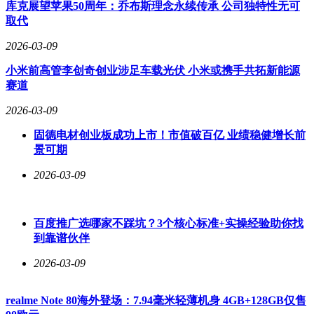
库克展望苹果50周年：乔布斯理念永续传承 公司独特性无可
取代
2026-03-09
小米前高管李创奇创业涉足车载光伏 小米或携手共拓新能源
赛道
2026-03-09
固德电材创业板成功上市！市值破百亿 业绩稳健增长前
景可期
2026-03-09
百度推广选哪家不踩坑？3个核心标准+实操经验助你找
到靠谱伙伴
2026-03-09
realme Note 80海外登场：7.94毫米轻薄机身 4GB+128GB仅售