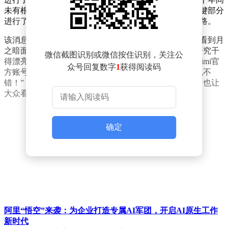
未有根本性变化，而此次月之暗面的研究则针对这一关键部分
进行了重新设计，为相关领域的技术发展提供了新的思路。
该消息发布后，迅速在社交媒体上引发关注。马斯克在看到月
之暗面的这项研究后，在社交媒体上评论称“Kimi这项研究干
微信截图识别或微信按住识别，关注公
得漂亮”，表达了对这一成果的认可与赞赏。月之暗面Kimi官
众号回复数字
1
获得阅读码
方账号也迅速回应，以幽默的方式表示“你的火箭造得也不
错！”，这一互动不仅展现了科技领域开放交流的氛围，也让
大众看到了不同领域顶尖人物之间的惺惺相惜。
确定
阿里“悟空”来袭：为企业打造专属AI军团，开启AI原生工作
新时代