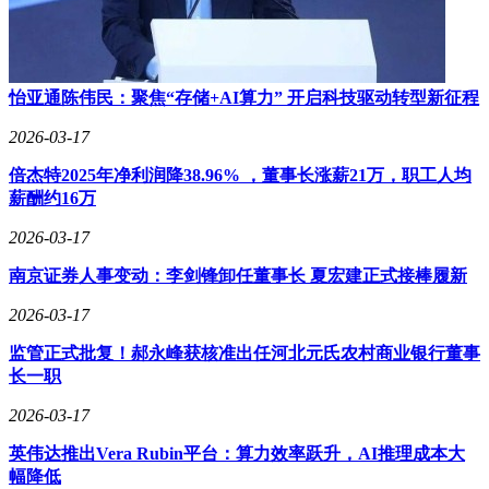
怡亚通陈伟民：聚焦“存储+AI算力” 开启科技驱动转型新征程
2026-03-17
倍杰特2025年净利润降38.96% ，董事长涨薪21万，职工人均
薪酬约16万
2026-03-17
南京证券人事变动：李剑锋卸任董事长 夏宏建正式接棒履新
2026-03-17
监管正式批复！郝永峰获核准出任河北元氏农村商业银行董事
长一职
2026-03-17
英伟达推出Vera Rubin平台：算力效率跃升，AI推理成本大
幅降低