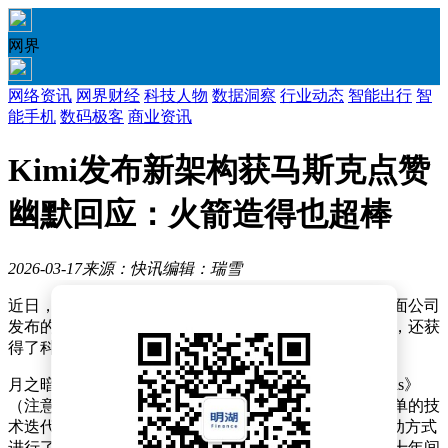
网界
网络资讯
网界财经
科技人物
数据洞察
行业动态
智能出行
智
能手机
数码极客
商业资讯
Kimi发布新架构获马斯克点赞
幽默回应：火箭造得也超棒
2026-03-17
来源：快讯
编辑：瑞雪
近日，科技领域迎来一则备受关注的跨界互动。月之暗面公司
发布的全新深度网络架构组件，不仅在行业内引发讨论，还获
得了科技界知名人物马斯克的公开点赞。
月之暗面公司于前一日正式推出名为《Attention Residuals》
（注意力残差）的深度网络架构组件。这一成果并非简单的技
术迭代，而是对Transformer模型在深度方向上的信息流动方式
进行了重构。长期以来，大模型的核心结构残差连接在十年间