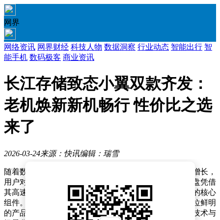
网界
网络资讯
网界财经
科技人物
数据洞察
行业动态
智能出行
智
能手机
数码极客
商业资讯
长江存储致态小翼双款齐发：
老机焕新新机畅行 性价比之选
来了
2026-03-24
来源：快讯
编辑：瑞雪
随着数字内容创作、大型游戏及多任务处理需求的持续增长，
用户对存储设备的性能与容量提出了更高要求。固态硬盘凭借
其高速读写、低延迟等特性，已成为提升电脑整体体验的核心
组件。长江存储旗下自有品牌致态小翼近期推出两款定位鲜明
的产品——致态小翼e7与致态小翼S001，通过原厂颗粒技术与