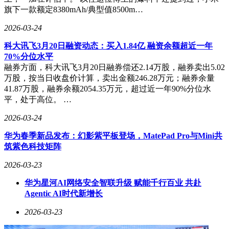
对于老旧电脑升级用户，致态小翼S001则提供了更具普适性
旗下一款额定8380mAh/典型值8500m…
的选择。这款2.5英寸SATA接口固态硬盘兼容绝大多数台式机
与笔记本电脑，即插即用的设计让普通用户无需专业工具即可
2026-03-24
完成扩容。实测数据显示，其顺序读写速度分别达到
科大讯飞3月20日融资动态：买入1.84亿 融资余额超近一年
565.63MB/s和525.82MB/s，较传统机械硬盘提升超4倍。在
70%分位水平
CrystalDiskMark测试中，4K随机读写性能同样表现优异，可
融券方面，科大讯飞3月20日融券偿还2.14万股，融券卖出5.02
显著缩短系统启动、软件加载及多任务切换时间。
万股，按当日收盘价计算，卖出金额246.28万元；融券余量
41.87万股，融券余额2054.35万元，超过近一年90%分位水
平，处于高位。 …
2026-03-24
华为春季新品发布：幻影紫平板登场，MatePad Pro与Mini共
筑紫色科技矩阵
2026-03-23
华为星河AI网络安全智联升级 赋能千行百业 共赴
Agentic AI时代新增长
2026-03-23