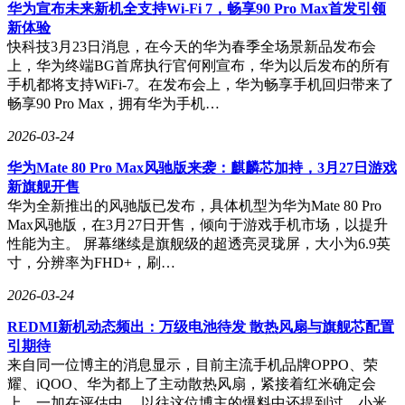
华为宣布未来新机全支持Wi-Fi 7，畅享90 Pro Max首发引领
新体验
快科技3月23日消息，在今天的华为春季全场景新品发布会
上，华为终端BG首席执行官何刚宣布，华为以后发布的所有
手机都将支持WiFi-7。在发布会上，华为畅享手机回归带来了
畅享90 Pro Max，拥有华为手机…
2026-03-24
华为Mate 80 Pro Max风驰版来袭：麒麟芯加持，3月27日游戏
新旗舰开售
华为全新推出的风驰版已发布，具体机型为华为Mate 80 Pro
Max风驰版，在3月27日开售，倾向于游戏手机市场，以提升
性能为主。 屏幕继续是旗舰级的超透亮灵珑屏，大小为6.9英
寸，分辨率为FHD+，刷…
针对新平台装机用户及游戏玩家，致态小翼e7以高性能表现脱
颖而出。在PCMARK10系统盘基准测试中，1TB版本取得
2026-03-24
2482分的综合成绩，带宽达到393.82MB/s，平均存储时间仅
67μs。这一数据表明其能够轻松应对4K视频渲染、3A游戏加
REDMI新机动态频出：万级电池待发 散热风扇与旗舰芯配置
载等高负载场景，有效减少系统卡顿与等待时间。产品采用长
引期待
江存储原厂闪存颗粒，结合智能缓存算法，在持续读写过程中
来自同一位博主的消息显示，目前主流手机品牌OPPO、荣
保持性能稳定，满足内容创作者对效率的严苛要求。
耀、iQOO、华为都上了主动散热风扇，紧接着红米确定会
上，一加在评估中。 以往这位博主的爆料中还提到过，小米