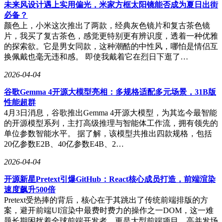
未来风设计遇上实用偏光，米家方框太阳镜能否成为夏日出街
还担任执行董事、董事长兼首席执行官的重要职务。他全面负
必备？
责集团的总体战略规划、业务营运及管理，并统筹协调公司的
颜色上，小米这次推出了两款，经典灰色镜片和复古茶色镜
发展方向及核心业务的实施。在创立开思时代之前，江永兴曾
片，我买了复古茶色，感觉更特别更有辨识度，透着一种优雅
在华为技术有限公司任职长达15年，积累了丰富的研发、市场
的探索欲。它是男女同款，这种潮酷的中性风，哪怕是情侣互
营销与销售及运营经验。他于2000年7月获得厦门大学统计学
换佩戴也毫无违和感。 即使我戴着它在烈日下逛了…
学士学位，为日后的职业生涯奠定了坚实的基础。
2026-04-04
谷歌Gemma 4开源大模型亮相：多规格适配多元场景，31B版
性能超群
4月3日消息，谷歌推出Gemma 4开源大模型，为其迄今最智能
的开源模型系列，主打高级推理与智能体工作流，拥有领先的
单位参数智能水平。 据了解，该模型共推出四款规格，包括
20亿参数E2B、40亿参数E4B、2…
2026-04-04
开源新星Pretext引爆GitHub：React核心成员打造，前端渲染
速度飙升500倍
Pretext受热捧的背后，核心在于其跳出了传统前端排版的方
案，避开前端UI渲染中最费时费力的操作之一DOM，这一难
题长期困扰着全球前端开发者，更是大型前端项目、高并发场