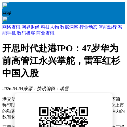
网界
网络资讯
网界财经
科技人物
数据洞察
行业动态
智能出行
智
能手机
数码极客
商业资讯
开思时代赴港IPO：47岁华为
前高管江永兴掌舵，雷军红杉
中国入股
2026-04-04
来源：快讯
编辑：瑞雪
港交所官网最新信息显示，开思时代控股有限公司（以下简
称“开思时代”）已正式递交上市申请，中金公司担任此次上市
的独家保荐人。作为一家在汽车后市场领域具有显著影响力的
数智化平台，开思时代正迈向资本市场的新阶段。