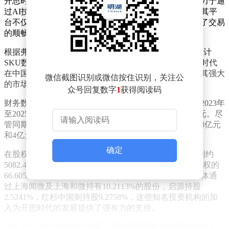
开思时代自2015年成立以来，便深耕于汽车后市场，致力于通
过AI技术为价值链中的各类参与者搭建数字基础设施。其平
台不仅助力企业智能、高效地提供产品与服务，还促进了交易
的顺畅完成，从而推动了整个行业的数字化转型。
根据弗若斯特沙利文的报告，以2025年的年度GMV、累计
SKU数量以及注册汽车服务门店数量为衡量标准，开思时代
在中国汽车后市场企业赋能平台中均位居榜首，彰显了其强大
微信截图识别或微信按住识别，关注公
的市场地位和竞争力。
众号回复数字
1
获得阅读码
财务数据显示，开思时代在近年来实现了稳健的增长。2023年
至2025年，公司营收分别为6.85亿元、7.42亿元和9.3亿元。尽
管同期内公司也面临一定的亏损，分别为5.75亿元、4.48亿元
和4亿元，但这并未影响其持续扩张和创新的步伐。
确定
在股权结构方面，IPO前，江永兴通过多种安排合计控制约
5082.44万股股份，占公司已发行股本的32.9078%及投票权的
66.6058%，成为公司的实际控制人。雷军旗下的顺为实体通
过上海闻微及上海和微持有10.2113%的股份，启源持股
2.5241%，红杉中国则持股9.2758%，这些知名投资机构的加
入为开思时代的发展提供了强有力的支持。
江永兴，这位47岁的企业家，不仅是开思时代的联合创始人，