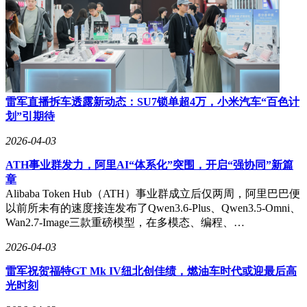
雷军直播拆车透露新动态：SU7锁单超4万，小米汽车“百色计
划”引期待
2026-04-03
ATH事业群发力，阿里AI“体系化”突围，开启“强协同”新篇
章
Alibaba Token Hub（ATH）事业群成立后仅两周，阿里巴巴便
以前所未有的速度接连发布了Qwen3.6-Plus、Qwen3.5-Omni、
Wan2.7-Image三款重磅模型，在多模态、编程、…
2026-04-03
雷军祝贺福特GT Mk IV纽北创佳绩，燃油车时代或迎最后高
光时刻