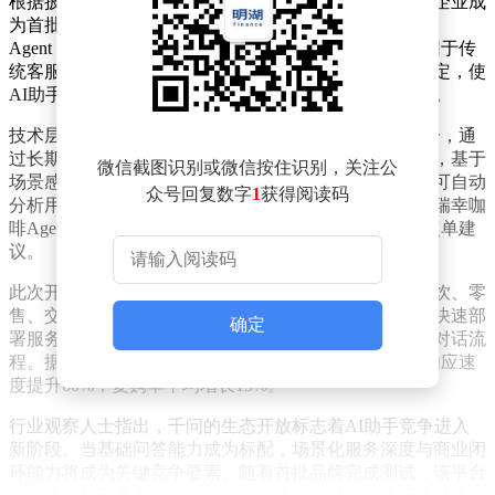
根据披露信息，瑞幸咖啡、东方航空、肯德基等十余家企业成
为首批战略合作伙伴。这些品牌将在千问平台构建专属
Agent，通过自然语言交互为用户提供个性化服务。不同于传
统客服系统，新平台支持企业自定义服务边界与角色设定，使
AI助手既能扮演专业旅行顾问，也可化身贴心咖啡管家。
技术层面，升级后的Agent系统具备两大核心能力：其一，通
过长期对话积累用户偏好，形成个性化服务记忆；其二，基于
微信截图识别或微信按住识别，关注公
场景感知主动触发服务流程。例如东方航空的智能助手可自动
众号回复数字
1
获得阅读码
分析用户历史行程，在航班异常时主动推送改签方案；瑞幸咖
啡Agent则能根据门店客流数据，提前向常客发送错峰点单建
议。
此次开放战略突破了平台自有服务的边界，形成覆盖餐饮、零
售、交通等多领域的服务矩阵。企业可通过标准化接口快速部
确定
署服务入口，将订票、点餐、会员管理等核心功能嵌入对话流
程。据测试数据显示，接入Agent系统的企业用户服务响应速
度提升60%，复购率平均增长15%。
行业观察人士指出，千问的生态开放标志着AI助手竞争进入
新阶段。当基础问答能力成为标配，场景化服务深度与商业闭
环能力将成为关键竞争要素。随着首批品牌完成测试，该平台