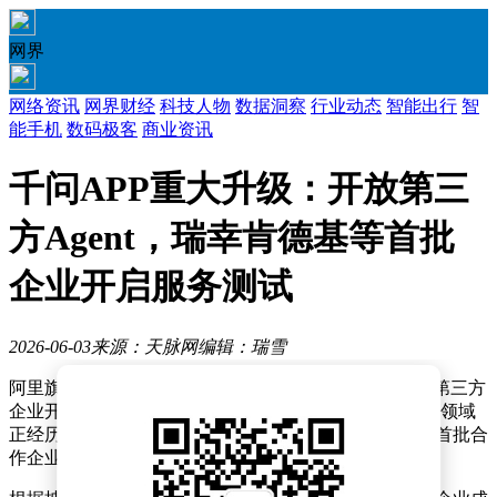
网界
网络资讯
网界财经
科技人物
数据洞察
行业动态
智能出行
智
能手机
数码极客
商业资讯
千问APP重大升级：开放第三
方Agent，瑞幸肯德基等首批
企业开启服务测试
2026-06-03
来源：天脉网
编辑：瑞雪
阿里旗下千问APP近日宣布完成重大战略升级，正式向第三方
企业开放Agent与Skill生态体系。这一举措标志着AI助手领域
正经历从单一工具向综合性商业服务平台的深度转型，首批合
作企业已进入测试阶段并将逐步上线服务。