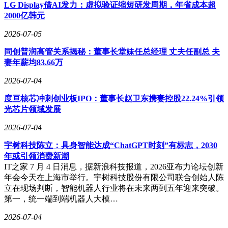
LG Display借AI发力：虚拟验证缩短研发周期，年省成本超
2000亿韩元
2026-07-05
同创普润高管关系揭秘：董事长堂妹任总经理 丈夫任副总 夫
妻年薪均83.66万
2026-07-04
度亘核芯冲刺创业板IPO：董事长赵卫东携妻控股22.24%引领
光芯片领域发展
2026-07-04
宇树科技陈立：具身智能达成“ChatGPT时刻”有标志，2030
年或引领消费新潮
IT之家 7 月 4 日消息，据新浪科技报道，2026亚布力论坛创新
年会今天在上海市举行。宇树科技股份有限公司联合创始人陈
立在现场判断，智能机器人行业将在未来两到五年迎来突破。
第一，统一端到端机器人大模…
2026-07-04