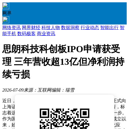
网界
网络资讯
网界财经
科技人物
数据洞察
行业动态
智能出行
智
能手机
数码极客
商业资讯
思朗科技科创板IPO申请获受
理 三年营收超13亿但净利润持
续亏损
2026-07-09
来源：互联网
编辑：瑞雪
近日，上海思朗科技股份有限公司（简称“思朗科技”）正式向
上海证券交易所提交了科创板首次公开募股（IPO）申请，标
志着这家专注于芯片设计的企业迈出了资本市场的重要一步。
作为国家级专精特新“小巨人”企业，思朗科技自2016年成立以
来，始终致力于高性能内核架构MaPU的研发及其产业化应