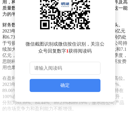
用，构建了从计算架构、芯片设计到整机、工业仿真软件及高
质量数据集的完整生态体系，成为全球范围内少数具备这一能
力的半导体企业之一。
财务数据显示，思朗科技在近年来展现出强劲的增长势头。
2023年至2025年，公司分别实现营业收入2.51亿元、4.24亿元
和6.73亿元，三年累计营收超过13亿元。尽管同期净利润仍处
于亏损状态，分别为-3.19亿元、-3亿元和-4.06亿元，但公司持
微信截图识别或微信按住识别，关注公
续加大研发投入，研发费用分别达到2.49亿元、4.68亿元和7.1
众号回复数字
1
获得阅读码
亿元，显示出对技术创新的高度重视。进入2026年第一季度，
思朗科技继续保持增长态势，实现营收1.37亿元，同时研发费
用也攀升至2.85亿元，尽管净利润仍为-2.83亿元。
在盈利能力方面，思朗科技的主营业务毛利率持续保持高位。
2023年至2026年第一季度，毛利率分别为77.17%、84.01%、
确定
89.06%和88.34%。其中，先进通信软件的毛利率始终保持在
100%的较高水平，而科学计算机产品的毛利率也逐年提升，
分别为80.39%、84.44%、89.23%和89.19%，显示出公司产品
的市场竞争力和盈利能力不断增强。