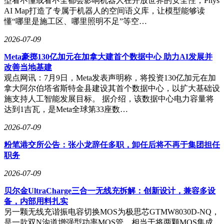
型看不懂或看不全都会影响机器人在开放世界的安全性，Phys
AI Map打造了专属于机器人的空间语义库，让模型能够读
懂“哪里是施工区、哪里照明不足”等空…
2026-07-09
Meta豪掷130亿加元在加拿大建首个数据中心 助力AI发展并
改善当地基建
观点网讯：7月9日，Meta发表声明称，将投资130亿加元在加
拿大阿尔伯塔省斯特金县建设其首个数据中心，以扩大基础设
施支持人工智能发展目标。 据介绍，该数据中心电力容量将
达到1吉瓦，是Meta全球第33座数…
2026-07-09
粉笔港交所公告：张小龙辞任多职，卸任后将不再于集团担任
职务
2026-07-09
贝尔金UltraCharge三合一无线充拆解：创新设计，兼容多设
备，内部用料扎实
另一颗无线充谐振电容切换MOS为极思芯GTMW8030D-NQ，
是一款双N沟道增强型功率MOS管，相当于将两颗MOS集成