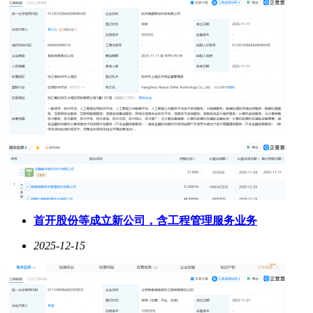
新迈腾B9凭借其智慧座舱和便捷配置，为通勤者带来了一种
首开股份等成立新公司，含工程管理服务业务
全新的出行方式。高效的语音助手、实用的无线充电模块以及
贴心的远程控制功能，让日常通勤变得更加轻松愉快。丰富的
2025-12-15
购车福利如置换补贴和免费流量，也让这款车在市场上更具竞
争力。无论是从便捷性、舒适性还是经济性来看，新迈腾B9
都满足了用户对通勤车型的期待，成为市场上备受追捧的车型
之一。