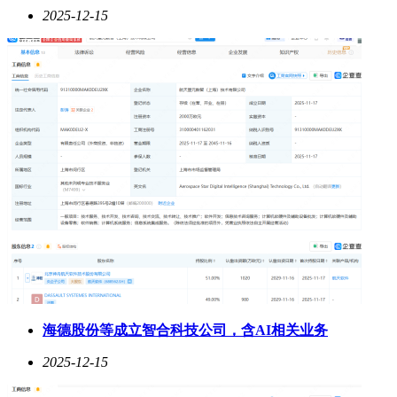
向盘实体按键经过优化设计，常用功能操作更顺手，盲操作也
2025-12-15
能精准完成，有效提升了驾驶安全性。
除了便捷的配置，新迈腾B9在购车福利方面也诚意满满。置
换补贴力度可观，基础置换可享6000-10000元，5年车龄内的
老客户置换至高可获16000元，大幅降低了换车成本。购车即
享5年免费无限基础流量与6G/月媒体流量，通勤路上使用导
航、听音乐、听有声书等，都无需担心流量消耗，彻底告别流
量焦虑。金融方面，3年“真0息”方案日供低至90元，让上班族
能够轻松入手，无需承担沉重的经济压力。大众品牌老客户增
购还能享受2000元现金支持，推荐亲友购车可获得积分奖励，
福利覆盖广泛。
海德股份等成立智合科技公司，含AI相关业务
2025-12-15