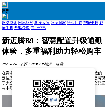
网界
网络资讯
网界财经
科技人物
数据洞察
行业动态
智能出行
智
能手机
数码极客
商业资讯
新迈腾B9：智慧配置升级通勤
体验，多重福利助力轻松购车
2025-12-15
来源：ITBEAR
编辑：瑞雪
在竞争激烈的汽车市场中，新迈腾B9以专为通勤场景打造的
定位脱颖而出，成为众多消费者的关注焦点。这款车不仅展现
了大众品牌在智能化领域的深厚底蕴，更通过一系列贴心配置
与丰厚福利，重新定义了燃油车的通勤体验。