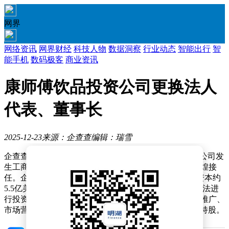
网界
网络资讯
网界财经
科技人物
数据洞察
行业动态
智能出行
智
能手机
数码极客
商业资讯
康师傅饮品投资公司更换法人
代表、董事长
2025-12-23
来源：企查查
编辑：瑞雪
企查查APP显示，近日，康师傅饮品投资（中国）有限公司发
生工商变更，蔡慈源卸任法定代表人、董事长，由邱世煌接
任。企查查信息显示，该公司成立于2011年5月，注册资本约
5.5亿美元，经营范围涉及在国家允许外商投资的领域依法进
行投资，为其母公司、关联公司、所投资企业提供品牌推广、
市场营销服务等，由KSF Beverage Holding Co.,Ltd.全资持股。