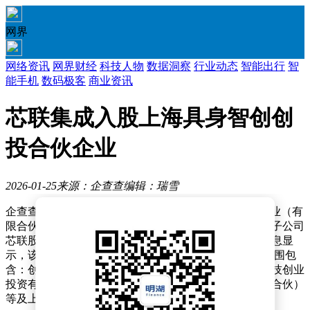
网界
网络资讯
网界财经
科技人物
数据洞察
行业动态
智能出行
智
能手机
数码极客
商业资讯
芯联集成入股上海具身智创创
投合伙企业
2026-01-25
来源：企查查
编辑：瑞雪
企查查APP显示，近日，上海具身智创创业投资合伙企业（有
限合伙）发生工商变更，新增芯联集成（688469）全资子公司
芯联股权投资（杭州）有限公司等为合伙人。企查查信息显
示，该企业成立于2025年4月，出资额6.61亿元，经营范围包
含：创业投资（限投资未上市企业），现由上海张江科技创业
投资有限公司、上海上汽创远创业投资合伙企业（有限合伙）
等及上述新增合伙人共同持股。