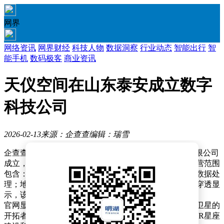
网界
网络资讯
网界财经
科技人物
数据洞察
行业动态
智能出行
智
能手机
数码极客
商业资讯
天仪空间在山东泰安成立数字
科技公司
2026-02-13
来源：企查查
编辑：瑞雪
企查查APP显示，近日，泰山天仪数字科技（泰安）有限公司
成立，法定代表人为任维佳，注册资本为3000万元，经营范围
包含：大数据服务；卫星遥感应用系统集成；卫星遥感数据处
理；地理遥感信息服务；卫星通信服务等。企查查股权穿透显
示，该公司由天仪空间科技股份有限公司全资持股。
官网显示，天仪空间是中国商业化SAR遥感卫星及科研卫星的
开拓者和引领者，秉致力于为用户提供极致性价比的SAR星座