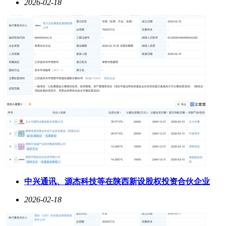
APP可切换睡眠模式和白噪音模式，内置CVC线性降噪技术优
2026-02-18
化通话效果。佩戴方面，基于三点式结构和专为耳廓打造的腔
体形态，搭配首创的mini超软抗菌耳帽，零压力且适配多种耳
型，内置双层定向传音技术减少90%漏音。续航上，配备与特
斯拉同级的锂电池，单次充满电可连续使用10小时，搭配充电
仓总续航达55小时，还内置蓝牙5.4芯片，开盖秒连。
iKFMoon Pro的亮点在于硅胶软塞适配敏感耳道，还有磁吸自
动连设计。它采用小贝壳圆润造型，机身奶米色，表面有细腻
纹理，充电盒金属扣设计开合顺手。耳塞是奶嘴级液态硅胶材
质，触感软和，适配多数耳型，但佩戴稳固度受耳型影响。耳
机搭载霍尔磁吸开关，首次配对后打开充电盒自动连接，操作
简单方便。
倍思BD1的亮点是硅胶软塞搭配支撑翼的设计，还有蓝牙5.4
双连功能，无线充加寻物功能实用。它小巧的豆式机身，单只
重量轻，耳塞是软质液态硅胶，背部小型支撑翼分散耳机重
量，佩戴稳固。搭载蓝牙5.4芯片，支持单耳独立使用和同时
中兴通讯、源杰科技等在陕西新设股权投资合伙企业
连接两台设备，充电仓支持无线充电，带蜂鸣器可通过专属
APP找耳机，还有IP55防尘防水等级，单次满电能用约8小
2026-02-18
时，搭配充电仓总续航35小时左右。