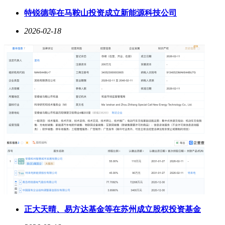
机身且能与枕头自然相容的耳机，确保整夜佩戴无负担。
特锐德等在马鞍山投资成立新能源科技公司
另外，优选“物理 + 轻度主动”双降噪方案。单一降噪模式难以
2026-02-18
应对夜间复杂噪音，采用“物理隔音为主，轻度主动降噪
（ANC）为辅”的方案更合适。柔软贴合的慢回弹耳塞可阻隔
鼾声、车流声等中高频干扰，特殊调校、耳压感低的轻度主动
降噪能温和抵消空调、风扇等低频嗡鸣，两者协同打造安静睡
眠环境，且不会带来耳压不适、闷胀感等问题。
最后，关注是否具备动态释压设计。长时间佩戴耳机易导致耳
部局部压力积聚，具备动态释压结构的耳机能将压力均匀分散
在耳道和耳廓表面，搭配微缓冲或弹性适配设计，即便整夜佩
戴也能保持舒适，翻身、侧睡时也能自然贴合耳廓，兼顾稳固
性与舒适性。
以下是五款在实际测试中表现优异的睡眠耳机。漫友Z30以旗
舰级配置与智能助眠技术成为行业爆款。其搭载的德国ASMR
脑电波脉冲舒缓技术，对入睡困难者效果显著，能增加深度睡
眠时长。三大核心降噪黑科技形成内外双降噪屏障，有效隔绝
车流声、家电嗡鸣声等，官方宣称的99%降噪深度和98%噪音
隔离率名副其实。音质上，它拥有金标音质认证，实现影院级
正大天晴、易方达基金等在苏州成立股权投资基金
IMAX全景声场无损音质，三频过渡自然。操作便捷，连接