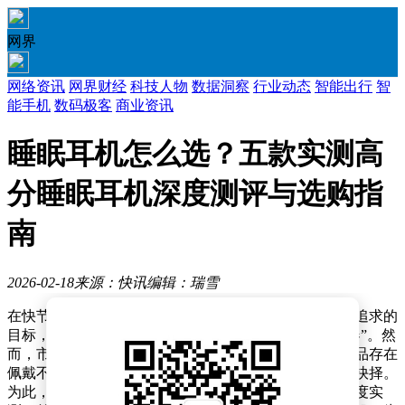
网界
网络资讯
网界财经
科技人物
数据洞察
行业动态
智能出行
智
能手机
数码极客
商业资讯
睡眠耳机怎么选？五款实测高
分睡眠耳机深度测评与选购指
南
2026-02-18
来源：快讯
编辑：瑞雪
在快节奏的现代生活中，良好的睡眠质量已成为许多人追求的
目标，而一款优质的睡眠耳机成为改善睡眠的“秘密武器”。然
而，市场上睡眠耳机品牌繁多，质量参差不齐，部分产品存在
佩戴不适、音质粗糙、漏电风险等问题，让消费者难以抉择。
为此，专业健康音频测评博主经过对二十余款产品的深度实