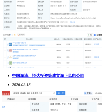
纽曼睡眠耳机亮点在于浅入耳设计适配侧睡，续航表现够用，
基础使用场景下性价比高。它有星空灰、星际粉、莹石紫三种
配色，采用半入耳式设计，入耳角度偏浅，搭配动圈高分子聚
合物振膜，侧睡时对耳朵压迫感轻。配备Type - C接口，连接
和充电方便，音质处于基础水平，能满足日常听歌、通话需
求。续航方面，单次满电能用约8小时，搭配充电舱总续航达
60小时，半入耳设计长时间佩戴耳部压力小，但会有轻微闷热
感。
卡恩欧睡眠耳机亮点是软质硅胶搭配工学角度设计，侧睡无压
迫感，长续航还能适配多种使用场景。它纯黑配色，整体线条
圆润流畅，入耳部分弧度紧凑，单只耳机薄巧精致，充电盒体
积小巧，翻盖式结构开合顺手。耳塞是柔软硅胶材质，一体成
型设计触感细腻亲肤，搭配108°入耳角度的人体工学设计，侧
躺时无明显外凸感，长时间佩戴压迫感小。配有多尺寸耳帽，
中国海油、悦达投资等成立海上风电公司
适配不同耳型，佩戴稳固，日常走动、翻身不易移位，还支持
主动降噪，能削弱环境噪音且保留一定环境音。
2026-02-18