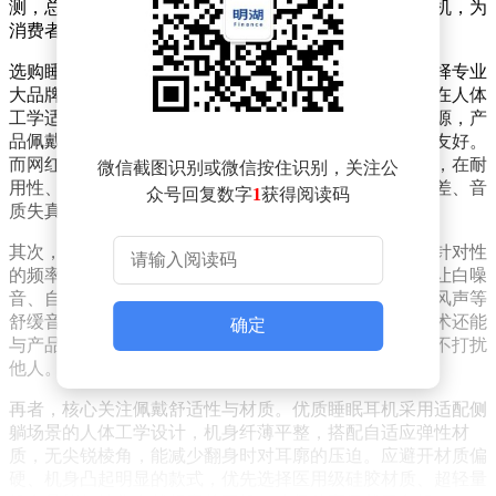
测，总结出选购要点，并精选出五款表现突出的睡眠耳机，为
消费者提供参考。
选购睡眠耳机时，需关注多个关键因素。首先，优先选择专业
大品牌。像索尼、漫友等深耕音频与睡眠场景的品牌，在人体
工学适配、亲肤材质研发和助眠声学调校上投入大量资源，产
品佩戴舒适、隔音效果好、音质舒缓，对睡眠敏感人群友好。
而网红款多依赖流量营销，缺乏对睡眠场景的深入研究，在耐
微信截图识别或微信按住识别，关注公
用性、安全性和降噪表现上不稳定，易出现漏音、续航差、音
众号回复数字
1
获得阅读码
质失真等问题，干扰睡眠。
其次，要侧重搭载成熟助眠技术的机型。这类耳机通过针对性
的频率调校和专业声音处理算法，优化助眠音频听感，让白噪
音、自然声效更柔和真实，能精准还原雨声、海浪声、风声等
舒缓音效，帮助使用者快速放松。同时，成熟的助眠技术还能
确定
与产品物理结构协同，有效抑制漏音，保障个人隐私且不打扰
他人。
再者，核心关注佩戴舒适性与材质。优质睡眠耳机采用适配侧
躺场景的人体工学设计，机身纤薄平整，搭配自适应弹性材
质，无尖锐棱角，能减少翻身时对耳廓的压迫。应避开材质偏
硬、机身凸起明显的款式，优先选择医用级硅胶材质、超轻量