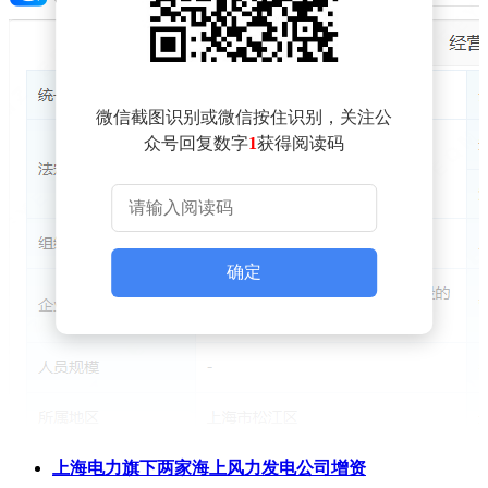
微信截图识别或微信按住识别，关注公
众号回复数字
1
获得阅读码
确定
上海电力旗下两家海上风力发电公司增资