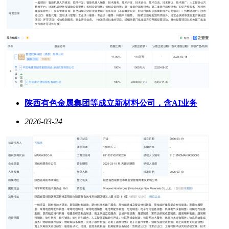
陕西有色金属集团等成立新材料公司，含AI业务
2026-03-24