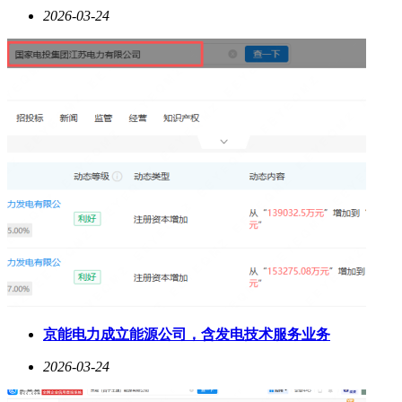
2026-03-24
京能电力成立能源公司，含发电技术服务业务
2026-03-24