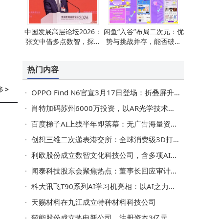
中国发展高层论坛2026：
闲鱼“入谷”布局二次元：优
张文中借多点数智，探讨
势与挑战并存，能否破圈
零售AI治理难题与破局之
成焦点？
道
热门内容
多
>
OPPO Find N6官宣3月17日登场：折叠屏升级+旗舰配置，起售价或8999元
肖特加码苏州6000万投资，以AR光学技术助力中国智能眼镜产业腾飞
百度梯子AI上线半年即落幕：无广告海量资源成过往，服务迁移至文心App
创想三维二次递表港交所：全球消费级3D打印市场领先，近年利润波动引关注
利欧股份成立数智文化科技公司，含多项AI业务
闻泰科技股东会聚焦热点：董事长回应审计变更与业绩预亏问题
科大讯飞T90系列AI学习机亮相：以AI之力开启个性化学习全新篇章
天赐材料在九江成立特种材料科技公司
韶能股份成立热电新公司，注册资本3亿元