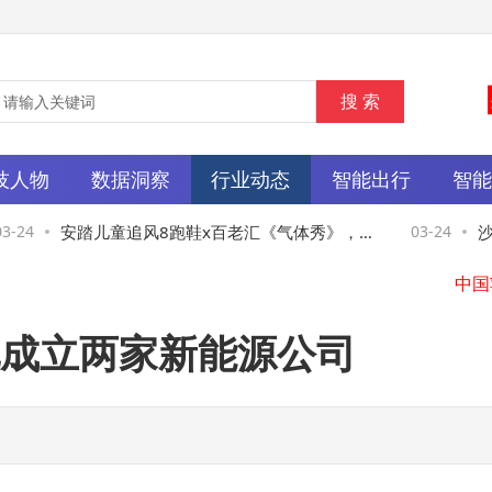
技人物
数据洞察
行业动态
智能出行
智
24
安踏儿童追风8跑鞋x百老汇《气体秀》，演
03-24
沙特阿
绎0.05秒疾速透气
大奖
成立两家新能源公司