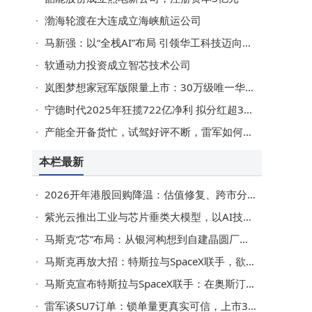
渤海轮渡在大连成立海峡航运公司
马新强：以“全栈AI”布局 引领华工科技迈向全球科技新征程
软通动力投资成立智芯技术公司
岚图梦想家冠军版限量上市：30万级唯一华为智驾MPV，续航超1400km
宁德时代2025年狂揽722亿净利 拟分红超315亿 储能成新增长极
产能全开备货忙，试驾好评不断，雷军如何让小米SU7交付“加速跑”？
本栏最新
2026开年港股回购降温：估值修复、跨市分化与企业转型下的新逻辑
紫光云推出工业与芯片垂类大模型，以AI技术赋能政企市场降本增效
马斯克“芯”布局：从银河构想到自建晶圆厂的算力野心
马斯克再放大招：特斯拉与SpaceX联手，欲建芯片工厂满足AI需求
马斯克宣布特斯拉与SpaceX联手：在奥斯汀打造两座专用芯片工厂
雷军谈SU7订单：锁单量更真实可信，上市3天锁单破3万，5万余人试驾