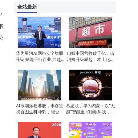
全站最新
.
股
公
华为星河AI网络安全智联
山姆中国营收破千亿：借
升级 赋能千行百业 共赴A
消费升级崛起，本土化扩
gentic AI时代新增长
张藏隐忧待解
AI浪潮席卷港股，李彦宏
慕思联手华为鸿蒙：以“无
携百图生科冲刺，能否迎
感”智能重写睡眠科技，技
来资本新辉煌？
术如何优雅退场？