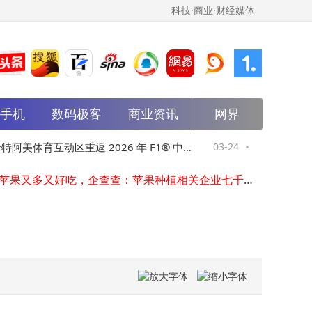
科技·商业·财经媒体
中科星图在宁波成立空海科技公司
紫光云推出工业与芯片垂类大模型，以AI技术赋能政企市场降本增效
马斯克“芯”布局：从银河构想到自建晶圆厂的算力野心
能手机
数码极客
商业资讯
网界
马斯克再放大招：特斯拉与SpaceX联手，欲建芯片工厂满足AI需求
马斯克宣布特斯拉与SpaceX联手：在奥斯汀打造两座专用芯片工厂
雷军谈SU7订单：锁单量更真实可信，上市3天锁单破3万，5万余人试驾
美体育互动区重返 2026 年 F1® 中国
03-24
华为Mate80 
马斯克得州建芯片制造中心：整合全流程，目标年产1太瓦算力2纳米芯片
中国苹果又多又好吃，企查查：苹果种植相关企业七千家，西北最多
赛
升，3月27日开
中国电气装备集团成立供应链科技公司
招商蛇口投资成立园区运营公司
中科星图在宁波成立空海科技公司
紫光云推出工业与芯片垂类大模型，以AI技术赋能政企市场降本增效