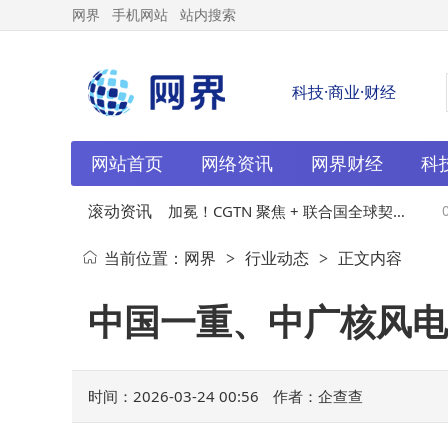
网界
手机网站
站内搜索
科技·商业·财经
网站首页
网络资讯
网界财经
科
滚动资讯
家具
03-24
双权威加冕！CGTN 聚焦 + 联合国全球契约
03-
当前位置：
网界
行业动态
正文内容
>
>
组织成员，新能安让世界看见中国绿色智造
中国一重、中广核风电
时间：2026-03-24 00:56
作者：企查查