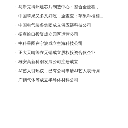
马斯克得州建芯片制造中心：整合全流程，目标年产1太瓦算力2纳米芯片
中国苹果又多又好吃，企查查：苹果种植相关企业七千家，西北最多
中国电气装备集团成立供应链科技公司
招商蛇口投资成立园区运营公司
中科星图在宁波成立空海科技公司
正大天晴等在无锡成立股权投资合伙企业
雄安高新科创发展公司注册成立
AI艺人引热议，已有公司申请AI艺人表情调整专利
广钢气体等成立半导体材料公司