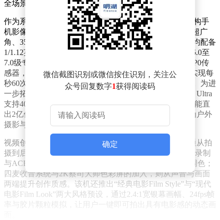
全场景需求。
作为系列中的“专业V单”，vivo X300 Ultra以相机逻辑重构手
机影像系统。其搭载的“3+2”蔡司大师镜头群覆盖14mm超广
角、35mm人文纪实与85mm云台级长焦三大黄金焦段，均配备
1/1.12英寸至1/1.4英寸不等的大底传感器，并支持CIPA 6.0至
7.0级专业防抖。其中，85mm长焦镜头首发蓝图×三星HP0传
感器，结合60fps高帧率对焦系统与3°OIS光学防抖，可实现每
微信截图识别或微信按住识别，关注公
秒60次自动追焦，即使在运动场景中也能精准捕捉目标。为进
众号回复数字
1
获得阅读码
一步拓展创作自由度，该机还推出两款外挂增距镜：G2 Ultra
支持400mm超远摄，G2则提供200mm便携长焦，两者均能直
出2亿像素照片，配合长焦镜头的防抖与追焦能力，成为户外
摄影与赛事观演的利器。
视频创作方面，vivo X300 Ultra通过全链路专业能力打通从拍
确定
摄到后期的完整工作流。全焦段支持4K 120fps 10bit Log录制
与ACES专业色彩管理，可与电影摄影机素材无缝协同调色；
四麦收音系统与2K蔡司大师色彩屏的加入，则从声音与画面
两端提升创作质感。该机还推出“经典电影Film Style”与“现代
电影Film Look”两大风格预设，通过2.4:1宽银幕画幅、24fps帧
率与胶片颗粒模拟，让用户一键即可拍出具有电影感的动态画
面。