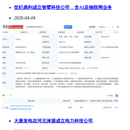
世纪鼎利成立智擘科技公司，含AI及物联网业务
色彩科学是此次升级的另一大亮点。vivo X300 Ultra通过蓝图
原色摄像头实现逐像素级光谱检测，结合Smooth EV动态压缩
2026-04-04
算法与蓝图色貌模型，在还原真实色彩的同时优化影调过渡。
首发的蓝图调色盘功能更允许用户自定义色彩参数，并支持通
过二维码分享调色方案，为专业创作者提供个性化表达空间。
同期发布的vivo X300s定位“超能小V单”，在兼顾影像专业性
的同时强化游戏体验。其搭载的蔡司2亿超级主摄与APO超级
长焦均配备大底传感器与专业防抖，配合新增的vivo蔡司增距
镜G2，可实现超远距离拍摄。前置5000万超清AF镜头支持92°
广角，满足多人合影需求。性能方面，该机采用蓝晶×天玑
9500旗舰芯片与蓝图影像芯片V3+组合，搭配6.78英寸144Hz
高刷直屏、战鼓大师对称双扬与定制超感振动马达，为玩家提
供沉浸式游戏体验。7100mAh蓝海电池与4.5K超大冰脉流体
VC散热系统的加入，则进一步保障了持久流畅的运行表现。
两款新品均于4月3日正式开售。vivo X300 Ultra提供
12GB+256GB至16GB+1TB（卫星通信版）五款配置，售价
6999元起；vivo X300s提供12GB+256GB至16GB+1TB四款配
置，售价4999元起。vivo Pad6 Pro同步亮相，以13.2英寸4K原
大唐发电在河北涞源成立电力科技公司
彩屏、第五代骁龙8至尊版芯片与PC级办公应用，开启安卓平