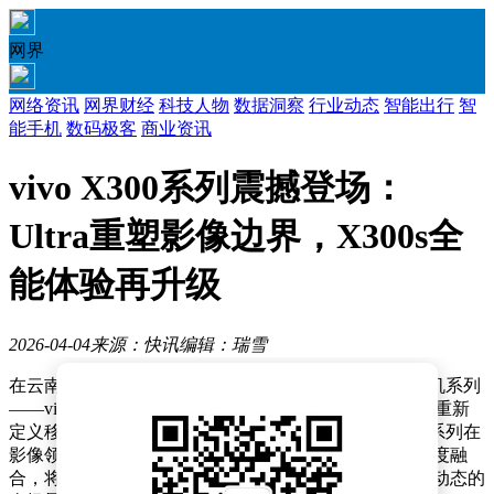
网界
网络资讯
网界财经
科技人物
数据洞察
行业动态
智能出行
智
能手机
数码极客
商业资讯
vivo X300系列震撼登场：
Ultra重塑影像边界，X300s全
能体验再升级
2026-04-04
来源：快讯
编辑：瑞雪
在云南丽江举办的发布会上，vivo正式推出全新旗舰手机系列
——vivo X300 Ultra与vivo X300s，以突破性的影像技术重新
定义移动摄影边界。此次发布的两款新品不仅延续了X系列在
影像领域的深厚积累，更通过硬件创新与软件算法的深度融
合，将手机摄影推向专业级水准，满足创作者从静态到动态的