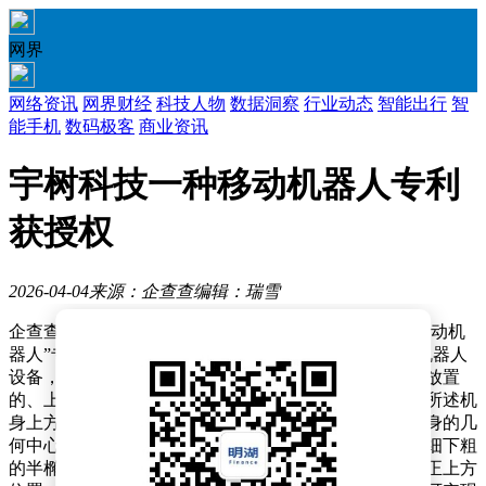
网界
网络资讯
网界财经
科技人物
数据洞察
行业动态
智能出行
智
能手机
数码极客
商业资讯
宇树科技一种移动机器人专利
获授权
2026-04-04
来源：企查查
编辑：瑞雪
企查查APP显示，近日，宇树科技股份有限公司“一种移动机
器人”专利获授权。企查查专利摘要显示，本发明涉及机器人
设备，包括机身和广角激光雷达，所述机身形状为竖直放置
的、上细下粗的半椭圆形球体，所述广角激光雷达设于所述机
身上方，所述广角激光雷达安装位置的投影位于所述机身的几
何中心附近。本发明将其机身形状设为竖直放置的、上细下粗
的半椭圆形球体，并将广角激光雷达的位置设于机身的正上方