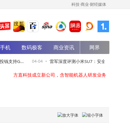
科技·商业·财经媒体
能手机
数码极客
斑马智行申请注册carclaw商标
商业资讯
网界
vivo X300系列震撼登场：Ultra重塑影像边界，X300s全能体验再升级
世纪鼎利成立智擘科技公司，含AI及物联网业务
钱支持Gro
04-04
雷军深度评测小米SU7：安全续航双提升，
大唐发电在河北涞源成立电力科技公司
方直科技成立新公司，含智能机器人研发业务
性价比突出成同级标杆！
杰华特在北京成立微电子技术公司
世运电路等成立科技公司，含集成电路业务
华体科技等在内蒙古成立数字能源技术公司
中国石化资本等成立现代石化新材料产业基金，出资额50亿
中国国新等在广东成立新公司，注册资本20亿
斑马智行申请注册carclaw商标
vivo X300系列震撼登场：Ultra重塑影像边界，X300s全能体验再升级