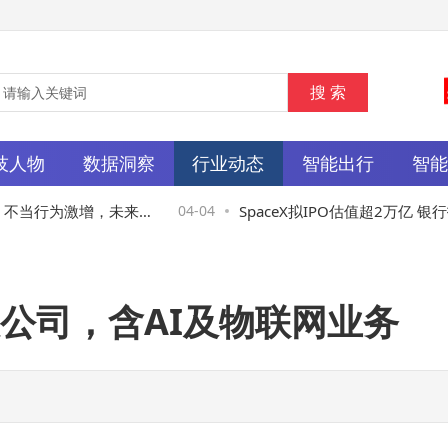
技人物
数据洞察
行业动态
智能出行
智
不当行为激增，未来或
04-04
SpaceX拟IPO估值超2万亿 银行投
？
k成马斯克“硬要求”
公司，含AI及物联网业务