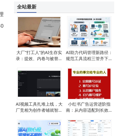
全站最新
理
0
大厂“打工人”的AI生存实
AI助力代码管理新路径：
录：提效、内卷与被替代
规范工具流程三管齐下，
的隐忧
研发效能显著跃升
AI视频工具扎堆上线，大
小红书广告运营进阶指
厂竞相为创作者铺就智能
南：从内容适配到长效增
创作新坦途
长的全链路策略