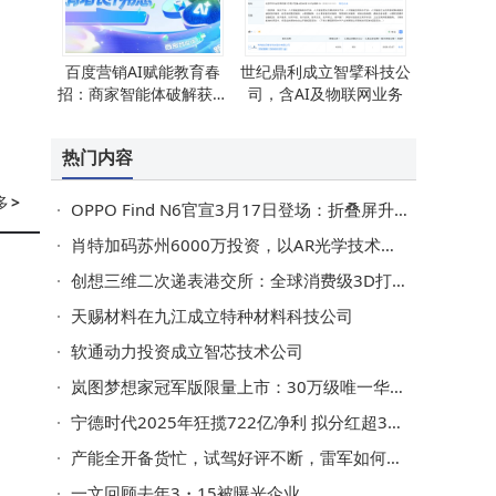
百度营销AI赋能教育春
世纪鼎利成立智擘科技公
招：商家智能体破解获客
司，含AI及物联网业务
难题，转化量成本双优化
热门内容
多
>
OPPO Find N6官宣3月17日登场：折叠屏升级+旗舰配置，起售价或8999元
肖特加码苏州6000万投资，以AR光学技术助力中国智能眼镜产业腾飞
创想三维二次递表港交所：全球消费级3D打印市场领先，近年利润波动引关注
天赐材料在九江成立特种材料科技公司
软通动力投资成立智芯技术公司
岚图梦想家冠军版限量上市：30万级唯一华为智驾MPV，续航超1400km
宁德时代2025年狂揽722亿净利 拟分红超315亿 储能成新增长极
产能全开备货忙，试驾好评不断，雷军如何让小米SU7交付“加速跑”？
一文回顾去年3・15被曝光企业