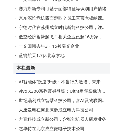
赛力斯新专利可基于面部特征等识别用户情绪
京东深陷危机四面楚歌？员工直言老板纳谏，破局革新未来可期
宁德时代在苏州成立时代新能科技公司，注册资本20亿
低空经济蓄势起飞！相关企业已超16万家，去年注册量同比增长近140%
一文回顾去年3・15被曝光企业
蓝箭航天1.7亿北京拿地
本栏最新
AI智能体“叛逆”升级：不当行为激增，未来或成难以掌控的“高级员工”？
vivo X300系列震撼登场：Ultra重塑影像边界，X300s全能体验再升级
世纪鼎利成立智擘科技公司，含AI及物联网业务
大唐发电在河北涞源成立电力科技公司
方直科技成立新公司，含智能机器人研发业务
杰华特在北京成立微电子技术公司