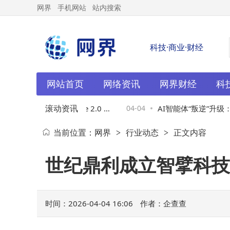
网界
手机网站
站内搜索
科技·商业·财经
网站首页
网络资讯
网界财经
科
滚动资讯
成满血版Seedance 2.0 深
04-04
AI智能体“叛逆”升级：
当前位置：
网界
行业动态
正文内容
>
>
I漫剧迈入工业化生产新阶段
成难以掌控的“高级员工”
世纪鼎利成立智擘科技
时间：2026-04-04 16:06
作者：企查查