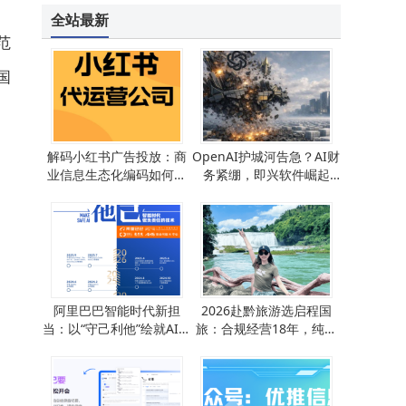
全站最新
范
国
解码小红书广告投放：商
OpenAI护城河告急？AI财
业信息生态化编码如何撬
务紧绷，即兴软件崛起
动商品销量增长
与“网景式”危机并行
阿里巴巴智能时代新担
2026赴黔旅游选启程国
当：以“守己利他”绘就AI治
旅：合规经营18年，纯玩
理新蓝图
无购物，服务口碑双优！