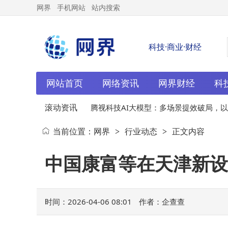
网界
手机网站
站内搜索
科技·商业·财经
网站首页
网络资讯
网界财经
科
滚动资讯
私有化方
04-06
腾视科技AI大模型：多场景提效破局，以创
当前位置：
网界
行业动态
正文内容
>
>
新落地赋能智能新未来
中国康富等在天津新设
时间：2026-04-06 08:01
作者：企查查