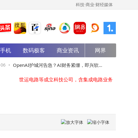
科技·商业·财经媒体
正大制药等在珠海成立私募股权基金管理公司
世纪鼎利成立智擘科技公司，含AI及物联网业务
能手机
数码极客
大唐发电在河北涞源成立电力科技公司
商业资讯
网界
杰华特在北京成立微电子技术公司
方直科技成立新公司，含智能机器人研发业务
OpenAI护城河告急？AI财务紧绷，即兴软件
04-06
阿里巴
世运电路等成立科技公司，含集成电路业务
华体科技等在内蒙古成立数字能源技术公司
崛起与“网景式”危机并行
AI治
中国石化资本等成立现代石化新材料产业基金，出资额50亿
中国国新等在广东成立新公司，注册资本20亿
斑马智行申请注册carclaw商标
正大制药等在珠海成立私募股权基金管理公司
世纪鼎利成立智擘科技公司，含AI及物联网业务