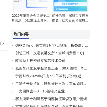
2026年董事会会议纪要工
优推信息：深耕百度搜索
具实测：5款主流工具横向
排名，助力百家号搜狐号
对比，选对工具效率翻倍
构建品牌传播新矩阵
热门内容
多
>
OPPO Find N6官宣3月17日登场：折叠屏升级+旗舰配置，起售价或8999元
创想三维二次递表港交所：全球消费级3D打印市场领先，近年利润波动引关注
软通动力投资成立智芯技术公司
岚图梦想家冠军版限量上市：30万级唯一华为智驾MPV，续航超1400km
宁德时代2025年狂揽722亿净利 拟分红超315亿 储能成新增长极
产能全开备货忙，试驾好评不断，雷军如何让小米SU7交付“加速跑”？
一文回顾去年3・15被曝光企业
赛力斯新专利可基于面部特征等识别用户情绪
京东深陷危机四面楚歌？员工直言老板纳谏，破局革新未来可期