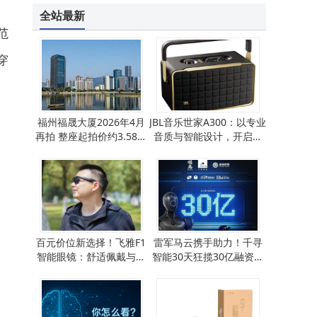
全站最新
范
穿
福州福晟大厦2026年4月
JBL音乐世家A300：以专业
再拍 整座起拍价约3.58亿
音质与智能设计，开启高
元此前曾两度流拍
品质音乐生活新体验
百元价位新选择！飞雅F1
雷军马云携手助力！千寻
智能眼镜：舒适佩戴与卓
智能30天狂揽30亿融资，
越性能的双重惊喜
加速商业化布局