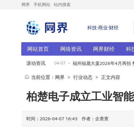
网界
手机网站
站内搜索
科技·商业·财经
网站首页
网络资讯
网界财经
科
滚动资讯
精准结构布局实现从
04-07
福州福晟大厦2026年4月再拍 整
当前位置：
网界
行业动态
正文内容
>
>
级
3.58亿元此前曾两度流拍
柏楚电子成立工业智能
时间：2026-04-07 16:43
作者：企查查