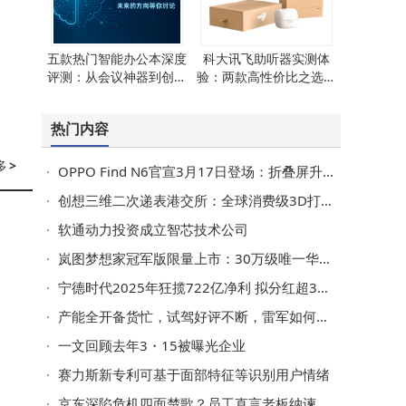
五款热门智能办公本深度
科大讯飞助听器实测体
评测：从会议神器到创作
验：两款高性价比之选，
利器如何选？
帮您找回清晰聆听世界
热门内容
多
>
OPPO Find N6官宣3月17日登场：折叠屏升级+旗舰配置，起售价或8999元
创想三维二次递表港交所：全球消费级3D打印市场领先，近年利润波动引关注
软通动力投资成立智芯技术公司
岚图梦想家冠军版限量上市：30万级唯一华为智驾MPV，续航超1400km
宁德时代2025年狂揽722亿净利 拟分红超315亿 储能成新增长极
产能全开备货忙，试驾好评不断，雷军如何让小米SU7交付“加速跑”？
一文回顾去年3・15被曝光企业
赛力斯新专利可基于面部特征等识别用户情绪
京东深陷危机四面楚歌？员工直言老板纳谏，破局革新未来可期