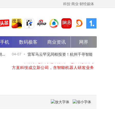
科技·商业·财经媒体
中国国新等在广东成立新公司，注册资本20亿
能手机
数码极客
商业资讯
网界
奕境汽车核心管理层亮相：汪俊君掌舵董事长，曾清林领航品牌总经理
石头科技再获洗地机外观专利授权，技术创新推动清洁电器智能化升级
世纪鼎利成立智擘科技公司，含AI及物联网业务
润
04-07
雷军马云罕见同框投资！杭州千寻智能30天
04-07
大唐发电在河北涞源成立电力科技公司
方直科技成立新公司，含智能机器人研发业务
狂揽30亿融资引关注
杰华特在北京成立微电子技术公司
世运电路等成立科技公司，含集成电路业务
华体科技等在内蒙古成立数字能源技术公司
中国石化资本等成立现代石化新材料产业基金，出资额50亿
中国国新等在广东成立新公司，注册资本20亿
奕境汽车核心管理层亮相：汪俊君掌舵董事长，曾清林领航品牌总经理