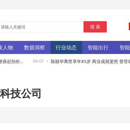
技人物
数据洞察
行业动态
智能出行
智
座起拍价约
04-07
陈丽华离世享年85岁 商业成就斐然 曾登胡
女企业家榜前列
科技公司