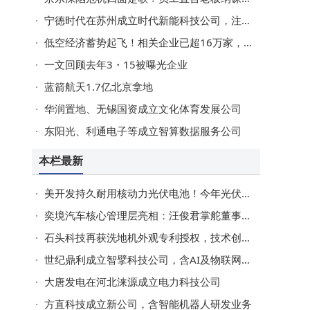
宁德时代在苏州成立时代新能科技公司，注册资本20亿
低空经济蓄势起飞！相关企业已超16万家，去年注册量同比增长近140%
一文回顾去年3・15被曝光企业
蓝箭航天1.7亿北京拿地
华润置地、无锡国资成立文化体育发展公司
东阳光、利通电子等成立智算数据服务公司
本栏最新
美开发持久耐用核动力光伏电池！今年光伏相关企业已注册超5万家
奕境汽车核心管理层亮相：汪俊君掌舵董事长，曾清林领航品牌总经理
石头科技再获洗地机外观专利授权，技术创新推动清洁电器智能化升级
世纪鼎利成立智擘科技公司，含AI及物联网业务
大唐发电在河北涞源成立电力科技公司
方直科技成立新公司，含智能机器人研发业务