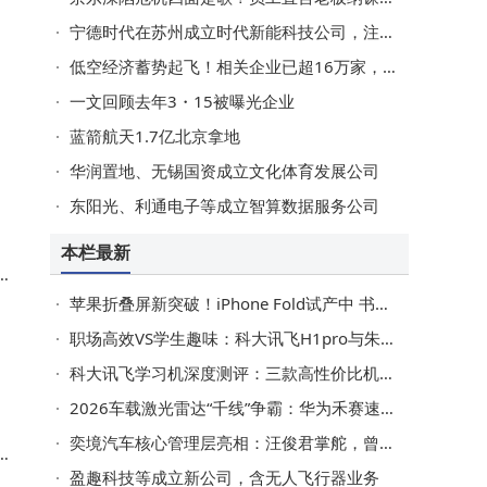
宁德时代在苏州成立时代新能科技公司，注册资本20亿
低空经济蓄势起飞！相关企业已超16万家，去年注册量同比增长近140%
孩
一文回顾去年3・15被曝光企业
机
蓝箭航天1.7亿北京拿地
华润置地、无锡国资成立文化体育发展公司
东阳光、利通电子等成立智算数据服务公司
本栏最新
据
款
苹果折叠屏新突破！iPhone Fold试产中 书本式设计或秋季惊艳亮相
职场高效VS学生趣味：科大讯飞H1pro与朱迪胡萝卜录音笔怎么选？
科大讯飞学习机深度测评：三款高性价比机型，助力孩子高效学习成长
2026车载激光雷达“千线”争霸：华为禾赛速腾三强逐鹿，谁能笑傲市场？
奕境汽车核心管理层亮相：汪俊君掌舵，曾清林领航
理
盈趣科技等成立新公司，含无人飞行器业务
落