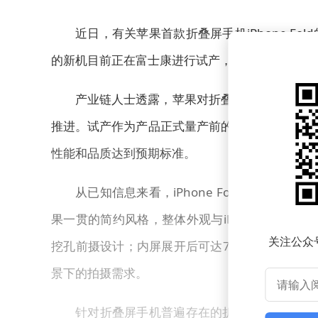
近日，有关苹果首款折叠屏手机iPhone F
的新机目前正在富士康进行试产，标志着苹果正式
产业链人士透露，苹果对折叠屏手机的研发早
推进。试产作为产品正式量产前的必要环节，需通
性能和品质达到预期标准。
从已知信息来看，iPhone Fold将采用
果一贯的简约风格，整体外观与iPhone Air
关注公众
挖孔前摄设计；内屏展开后可达7.8英寸，左上
景下的拍摄需求。
针对折叠屏手机普遍存在的折痕问题，苹果在硬件