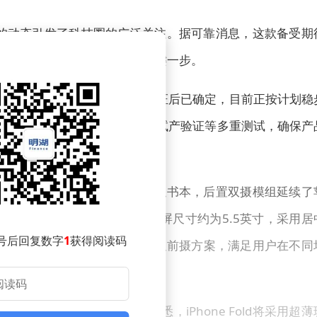
old的动态引发了科技圈的广泛关注。据可靠消息，这款备受期
进军折叠屏手机市场迈出了关键一步。
已布局，项目方案经过多轮论证后已确定，目前正按计划稳
过工程验证、设计验证和生产试产验证等多重测试，确保产
主流的左右对折设计，展开后形态类似书本，后置双摄模组延续了
系列有相似之处。屏幕配置方面，外屏尺寸约为5.5英寸，采用居
号后回复数字
1
获得阅读码
角配备另一枚前摄，实现内外屏双前摄方案，满足用户在不同
层面进行了多项创新。据悉，iPhone Fold将采用超薄