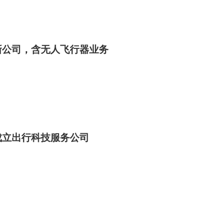
经理，主导品牌整体运营与市场布局。这一人事布局标志着双方合作
新公司，含无人飞行器业务
成立出行科技服务公司