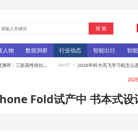
技人物
数据洞察
行业动态
智能出行
智
评：三款高性价比机
04-07
2026年科大讯飞学习机怎么选
成长
价比机型，口碑实力双在线！
hone Fold试产中 书本