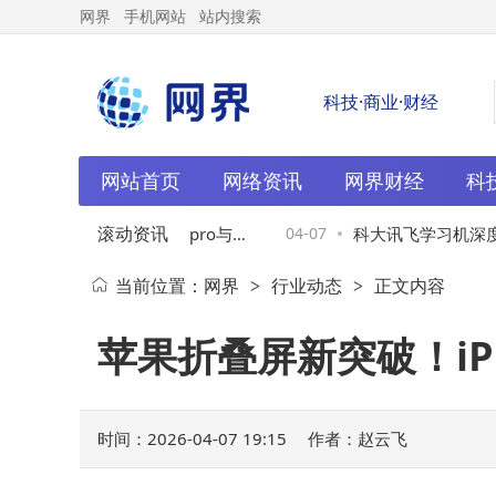
网界
手机网站
站内搜索
科技·商业·财经
网站首页
网络资讯
网界财经
科
滚动资讯
学生趣味：科大讯飞H1pro与朱
04-07
科大讯飞学习机深度测
当前位置：
网界
行业动态
正文内容
>
>
音笔怎么选？
型，助力孩子高效学习
苹果折叠屏新突破！iP
时间：2026-04-07 19:15
作者：赵云飞