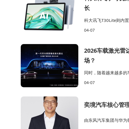
长
科大讯飞T30Lite
子在学习过程中事半功
04-07
无论是在护眼设计还是
2026车载激光
场？
同时，随着越来越多的
90%以上份额的头部供
04-07
车规级800线超远距激光
奕境汽车核心管
由东风汽车集团与华为
团队架构。技术领域领