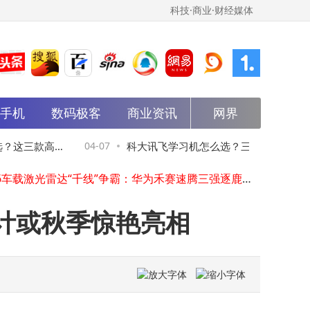
科技·商业·财经媒体
能手机
卓胜微等成立科技新公司，含集成电路芯片业务
数码极客
商业资讯
网界
职场高效VS学生趣味：科大讯飞H1pro与朱迪胡萝卜录音笔怎么选？
科大讯飞学习机深度测评：三款高性价比机型，助力孩子高效学习成长
？这三款高性
04-07
科大讯飞学习机怎么选？三款热门型号深度
2026车载激光雷达“千线”争霸：华为禾赛速腾三强逐鹿，谁能笑傲市场？
奕境汽车核心管理层亮相：汪俊君掌舵，曾清林领航
测评，助你找到孩子的学习好帮手
盈趣科技等成立新公司，含无人飞行器业务
鹏辉能源等投资成立出行科技服务公司
式设计或秋季惊艳亮相
滴滴出行、北京汽车研究总院合资成立桔汽科技公司
宇树科技一种移动机器人专利获授权
保隆科技成立智感机器人公司
卓胜微等成立科技新公司，含集成电路芯片业务
职场高效VS学生趣味：科大讯飞H1pro与朱迪胡萝卜录音笔怎么选？