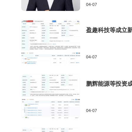
04-07
地；曾清林担任品牌总
入实质性推进阶段。
盈趣科技等成立
04-07
鹏辉能源等投资
04-07