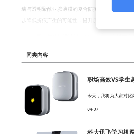
璃与透明聚酰亚胺薄膜的复合防护结构，并通过金
步降低折痕产生的可能性，提升屏幕的耐用性和平
按照目前的推进计划，iPhone Fold有
也可能为折叠屏手机市场带来新的竞争格局。消费
同类内容
术创新和用户体验上延续苹果一贯的高水准，值得
职场高效VS学生
今天，我将为大家对比
音笔，帮助你找到最适
04-07
爱风格的学生，科大讯飞
科大讯飞学习机