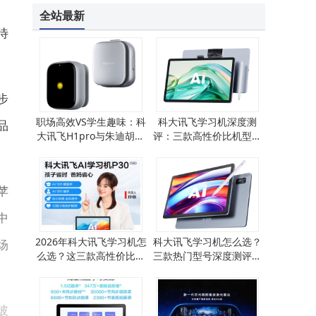
全站最新
待
步
职场高效VS学生趣味：科
科大讯飞学习机深度测
品
大讯飞H1pro与朱迪胡萝
评：三款高性价比机型，
卜录音笔怎么选？
助力孩子高效学习成长
苹
中
2026年科大讯飞学习机怎
科大讯飞学习机怎么选？
场
么选？这三款高性价比机
三款热门型号深度测评，
型，口碑实力双在线！
助你找到孩子的学习好帮
手
玻