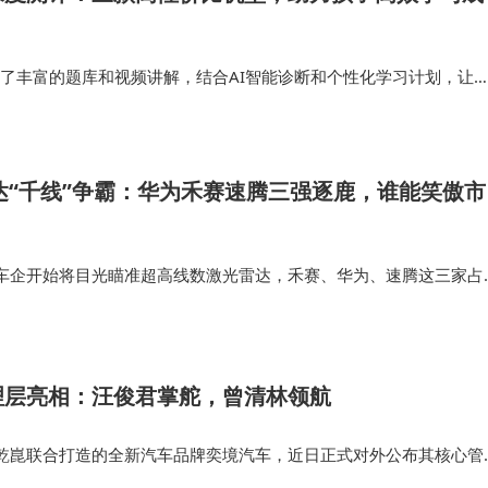
则内置了丰富的题库和视频讲解，结合AI智能诊断和个性化学习计划，让
倍。选购学习机实际上是对孩子未来学习的一种投资，科大讯飞学习
智能学习功能上，…
雷达“千线”争霸：华为禾赛速腾三强逐鹿，谁能笑傲市
车企开始将目光瞄准超高线数激光雷达，禾赛、华为、速腾这三家占
应商，2026年也正式迈入“千线”竞争时代。 此外，禾赛还发布了一
雷达ETX…
理层亮相：汪俊君掌舵，曾清林领航
乾崑联合打造的全新汽车品牌奕境汽车，近日正式对外公布其核心管
军人物汪俊君出任董事长，全面统筹两大集团的技术融合与产品战略