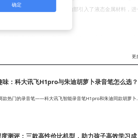
确定
属板分散弯折时的应力。铰链内部引入了液态金属材料，进
整度。
望在今年秋季正式发布。这款产品的问世不仅将丰富苹果的产品线
者对于苹果首款折叠屏手机的实际表现充满期待，其能否在
更
持续关注。
趣味：科大讯飞H1pro与朱迪胡萝卜录音笔怎么选？
两款热门的录音笔——科大讯飞智能录音笔H1pro和朱迪同款胡萝卜
合自己的那一款。总结无论你是需要高效录音的职场人士，还是喜欢
智能录音笔H1pr…
深度测评：三款高性价比机型，助力孩子高效学习成