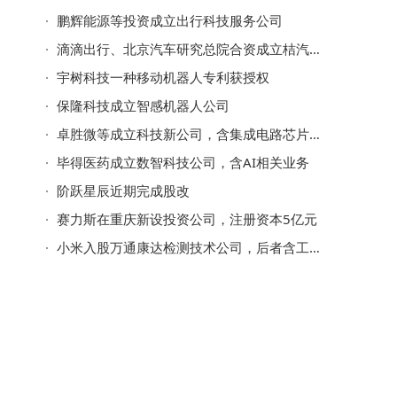
进
鹏辉能源等投资成立出行科技服务公司
滴滴出行、北京汽车研究总院合资成立桔汽科技公司
宇树科技一种移动机器人专利获授权
保隆科技成立智感机器人公司
卓胜微等成立科技新公司，含集成电路芯片业务
毕得医药成立数智科技公司，含AI相关业务
阶跃星辰近期完成股改
赛力斯在重庆新设投资公司，注册资本5亿元
小米入股万通康达检测技术公司，后者含工业机器人业务