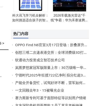
一
科大讯飞学习机全解析：
2026车载激光雷达“千
如何挑选适合孩子的智能
线”争霸：华为禾赛速腾三
学习好帮手？
强逐鹿，谁能笑傲市场？
，
热门内容
技
多
>
OPPO Find N6官宣3月17日登场：折叠屏升级+旗舰配置，起售价或8999元
创想三维二次递表港交所：全球消费级3D打印市场领先，近年利润波动引关注
软通动力投资成立智芯技术公司
岚图梦想家冠军版限量上市：30万级唯一华为智驾MPV，续航超1400km
宁德时代2025年狂揽722亿净利 拟分红超315亿 储能成新增长极
录
可
产能全开备货忙，试驾好评不断，雷军如何让小米SU7交付“加速跑”？
一文回顾去年3・15被曝光企业
赛力斯新专利可基于面部特征等识别用户情绪
京东深陷危机四面楚歌？员工直言老板纳谏，破局革新未来可期