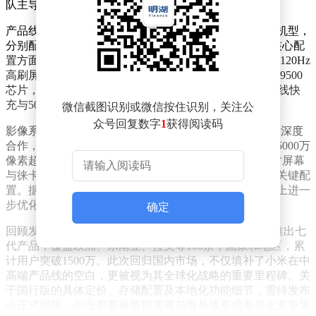
队主导呈现。
产品线规划显示，小米17T系列将推出标准版与Pro版双机型，
分别配备6.59英寸和6.83英寸屏幕，形成中大屏组合。核心配
置方面，标准版搭载联发科天玑8500-Ultra处理器，配备120Hz
高刷屏、6500mAh电池及67W快充；Pro版则升级至天玑9500
芯片，采用144Hz屏幕、7000mAh电池，并支持100W有线快
充与50W无线快充的组合方案。
微信截图识别或微信按住识别，关注公
众号回复数字
1
获得阅读码
影像系统成为该系列核心亮点之一。Pro版延续与徕卡的深度
合作，搭载由5000万像素主摄、5000万像素潜望长焦及5000万
像素超广角组成的三摄模组，支持5倍光学变焦。双尺寸屏幕
与徕卡潜望镜头的组合，被视为国行版冲击高端市场的关键配
置。据供应链消息，国行版可能在影像算法和色彩调校上进一
步优化，以适应国内消费者偏好。
确定
回顾发展历程，小米T系列自2019年海外首发以来，已推出七
代产品，覆盖欧洲、东南亚、拉美等100余个国家和地区，累
计用户突破1500万。此次回归国内市场，不仅填补了小米在中
高端产品线的空白，更被视为其全球化战略的重要里程碑。关
于国行版的具体定价、存储配置及本地化功能细节，需待发布
会正式揭晓，但业界普遍预期其将与海外版形成差异化竞争策