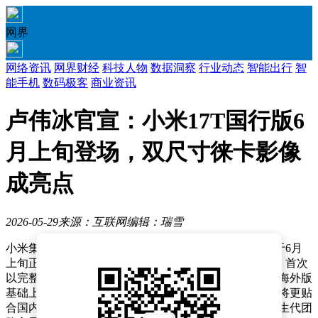
网界
网络资讯
网界财经
科技人物
数据洞察
行业动态
智能出行
智
能手机
数码极客
商业资讯
卢伟冰官宣：小米17T国行版6
月上旬登场，双尺寸徕卡影像
成亮点
2026-05-29
来源：互联网
编辑：瑞雪
小米集团总裁卢伟冰近日宣布，小米17T系列国行版将于6月
上旬正式亮相。这是小米T系列在海外市场耕耘多年后，首次
以完整产品线形式回归国内市场。据介绍，国行版将在海外版
基础上进行深度本地化优化，从系统交互到功能设计都将更贴
合国内用户需求，同时发布会形式也将突破传统，由新生代团