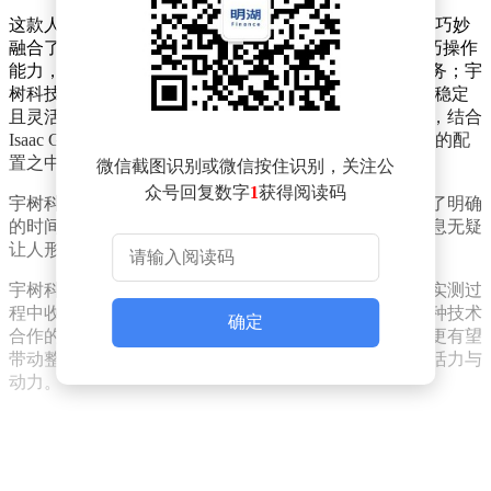
这款人形机器人以Isaac GR00T开发平台作为核心基础，巧妙
融合了各方的优势技术。Sharpa贡献了其先进的触觉灵巧操作
能力，让机器人能够更加精准、细腻地完成各类操作任务；宇
树科技则提供了H2人形机器人本体，为整个系统提供了稳定
且灵活的物理载体；而英伟达凭借自身强大的端侧算力，结合
Isaac GR00T开发流程，将所有技术整合到一套经过验证的配
置之中，确保了机器人能够高效、稳定地运行。
微信截图识别或微信按住识别，关注公
众号回复数字
1
获得阅读码
宇树科技市场部总监黄嘉玮透露，这款合作产品已经有了明确
的时间规划，预计在今年下半年正式推向市场。这一消息无疑
让人形机器人爱好者与行业从业者们充满期待。
宇树科技方面还表示，在产品上市后，将充分利用落地实测过
程中收集到的数据，对硬件进行持续优化迭代。通过这种技术
确定
合作的方式，不仅能够提升自身产品的性能与竞争力，更有望
带动整个人形机器人行业的整体发展，为行业注入新的活力与
动力。