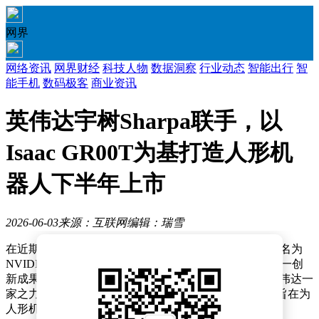
网界
网络资讯
网界财经
科技人物
数据洞察
行业动态
智能出行
智
能手机
数码极客
商业资讯
英伟达宇树Sharpa联手，以
Isaac GR00T为基打造人形机
器人下半年上市
2026-06-03
来源：互联网
编辑：瑞雪
在近期举办的台北GTC大会上，英伟达重磅推出了一款名为
NVIDIA Isaac GR00T的开放式人形机器人参考设计，这一创
新成果引发了行业内外的广泛关注。该参考设计并非英伟达一
家之力完成，而是联合了Sharpa与宇树科技共同打造，旨在为
人形机器人领域带来全新的技术突破与发展方向。