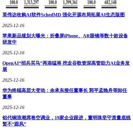
英伟达收购AI软件SchedMD 强化开源布局拓展AI生态版图
2025-12-16
苹果新品规划大曝光：折叠屏iPhone、AR眼镜等数十款设备
研发中
2025-12-16
OpenAI“招兵买马”再添猛将 挖走谷歌资深高管助力AI业务发
展
2025-12-16
华为终端高层大变动：余承东接任董事长 郭平孟晚舟等卸任
董事
2025-12-16
铝代铜浪潮席卷空调业，19家企业跟进，董明珠坚守质量底线
暂不“跟风”