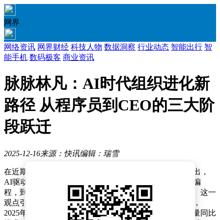
网界
网络资讯
网界财经
科技人物
数据洞察
行业动态
智能出行
智
能手机
数码极客
商业资讯
脉脉林凡：AI时代组织进化新
路径 从程序员到CEO的三大阶
段跃迁
2025-12-16
来源：快讯
编辑：瑞雪
在近期一场行业交流活动中，脉脉创始人兼CEO林凡提出，
AI驱动的组织形态将经历三阶段变革：从全员参与基础编
程，到广泛承担管理职责，最终实现个体主导企业运营。这一
观点引发业界对AI时代人才战略的深度思考。数据显示，
2025年招聘市场呈现显著复苏态势，新经济领域岗位增量同比