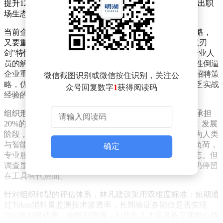
提升12%，同时主动离职率较前年增长5个百分点，折射出职
场生态的剧烈变化。
当前企业组织正面临双重挑战：既要适应AI原生业务战略，
又要重构传统管理指标体系。林凡指出，AI技术呈现"双刃
剑"特性——其输出质量跨度极大，既能提供超越多数专业人
员的解决方案，也可能在基础任务中表现不佳。这种特性倒逼
企业重新定义人才标准，部分北美科技公司已率先调整招聘策
微信截图识别或微信按住识别，关注公
略，优先录用具备扎实基础能力的资深从业者，而非缺乏实战
众号回复数字
1
获得阅读码
经验的应届毕业生。
组织形态的进化路径已清晰可见：初期阶段，AI将稳定承担
20%的常规工作，员工需掌握任务拆解与结果优化能力；发展
阶段，人机协作比例将升至60%-70%，跨部门协作转变为人类
与智能体的协同；成熟阶段，AI将完成95%以上的工作负荷，
确定
专业服务呈现平台化特征，催生大量"一人公司"新型业态。但
调查显示，目前仅有20%的企业实现深度AI应用，多数仍停留
在工具替代层面。
针对组织转型的评估体系，林凡建议采用双维度标准：短期通
过Token消耗量监测技术渗透率，长期验证各岗位是否实现
20%的AI替代率。他特别强调，AI原生人才需具备三项核心能