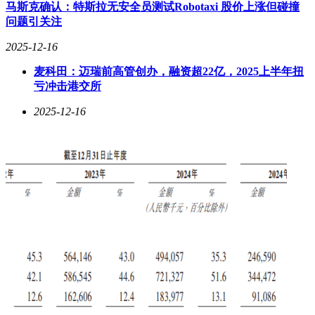
力：快速掌握新领域工具的学习力、鉴别AI输出质量的判断
马斯克确认：特斯拉无安全员测试Robotaxi 股价上涨但碰撞
力，以及精准定义问题的提问能力。这些能力将成为未来职场
问题引关注
竞争的关键分水岭。
2025-12-16
为加速组织智能化进程，林凡提出三项实践方案：首先在招聘
麦科田：迈瑞前高管创办，融资超22亿，2025上半年扭
环节增设AI能力考核，例如要求产品经理展示AI辅助编程实
亏冲击港交所
例；其次推行"20%任务转移计划"，强制将常规工作交由AI处
理；最后通过黑客松竞赛形式，激发团队探索AI解决复杂问
2025-12-16
题的潜力。这些措施旨在打破传统认知框架，推动组织文化向
AI原生形态转型。随着技术渗透率的持续提升，企业组织形
态的进化速度可能超出市场预期，如何在这场变革中抢占先
机，将成为管理者面临的核心课题。