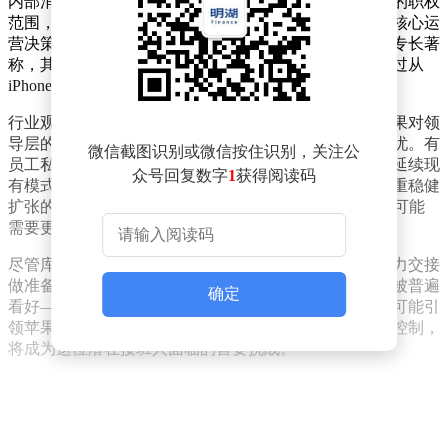
内部消息显示，库克自2025年下半年起逐步扩大特努斯的职权
范围，不仅让其主导设计团队，还安排其深度参与公司核心运
营决策。这位50岁的技术高管以沉稳作风和供应链管理专长著
称，其职业生涯始终与苹果硬件创新紧密相连，曾主导过从
iPhone到MacBook等多条产品线的关键研发项目。
行业观察家指出，特努斯的技术背景与管理经验符合苹果对领
导层的要求，但其相对保守的风格引发部分内部人士担忧。有
微信截图识别或微信按住识别，关注公
员工私下表示，这位新任设计主管在战略决策上更倾向延续现
众号回复数字
1
获得阅读码
有模式，而非推动颠覆性变革。这种特质与库克时代注重稳健
扩张的风格一脉相承，但面对AI等新兴技术浪潮，苹果可能
需要更具开拓性的领导者。
尽管库克尚未明确退休时间表，但公司高层已开始为权力交接
做准备。特努斯作为最热门的继任候选人，其任期长度被普遍
确定
看好——相较于65岁的库克，50岁的年龄优势意味着他可能引
领苹果进入新的发展阶段。不过，如何平衡创新与风险控制，
将成为这位潜在接班人面临的首要挑战。