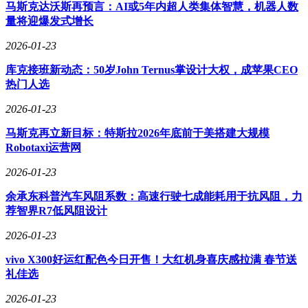
马斯克达沃斯再预言：AI或5年内超人类集体智慧，机器人数
量将迎爆发式增长
2026-01-23
库克接班新动态：50岁John Ternus掌设计大权，成苹果CEO
热门人选
2026-01-23
马斯克再立新目标：特斯拉2026年底前于美搭建大规模
Robotaxi运营网
2026-01-23
余承东科普汽车风阻系数：高速行驶七成能耗用于抗风阻，力
荐智界R7低风阻设计
2026-01-23
vivo X300好运红配色今日开售！大红机身喜庆感拉满 春节送
礼佳选
2026-01-23