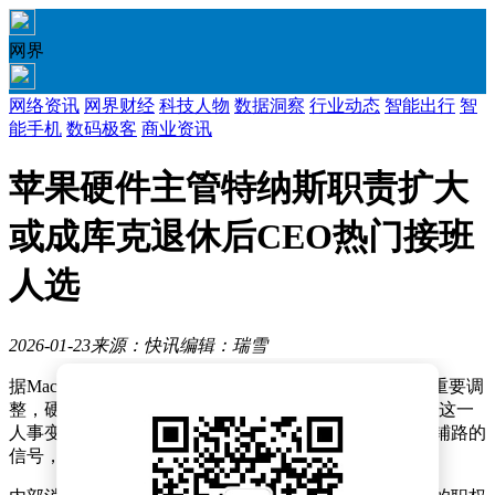
网界
网络资讯
网界财经
科技人物
数据洞察
行业动态
智能出行
智
能手机
数码极客
商业资讯
苹果硬件主管特纳斯职责扩大
或成库克退休后CEO热门接班
人选
2026-01-23
来源：快讯
编辑：瑞雪
据MacRumors报道，苹果公司近期在管理层布局上出现重要调
整，硬件业务负责人约翰·特努斯已全面接管设计团队。这一
人事变动被外界解读为苹果为未来首席执行官继任计划铺路的
信号，尤其考虑到现任CEO蒂姆·库克已年满65岁。