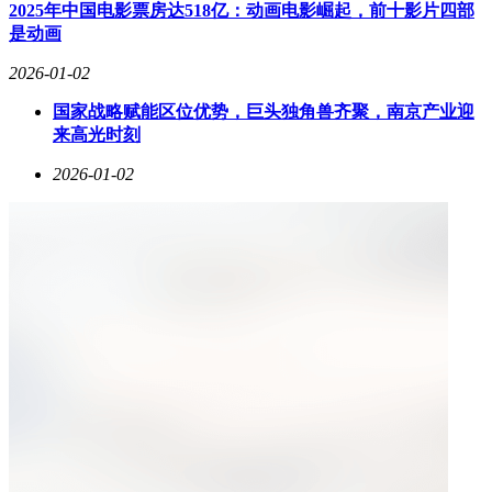
2025年中国电影票房达518亿：动画电影崛起，前十影片四部
是动画
2026-01-02
国家战略赋能区位优势，巨头独角兽齐聚，南京产业迎
来高光时刻
2026-01-02
智尊版在外观设计上延续了途观家族的硬朗风格，但通过细节
升级强化运动属性。专属R-Line运动套件覆盖前脸、侧裙及后
包围，新增的镭射白车身颜色与可选装的酷黑套件（包含高光
黑化车顶、轮毂及后视镜）形成鲜明对比。前脸采用多边形进
气格栅与IQ.Light矩阵式大灯的贯穿式设计，下方C形装饰件
与2.56万像素的智慧投影大灯相呼应，后者支持车道照明、窄
路示宽及动态避眩功能。车身尺寸保持4735×1859×1682毫米
的中型SUV主流水平，20英寸轮毂与255/40R20轮胎组合进一
步凸显其旗舰定位。
车内科技配置成为智尊版的核心竞争力。全黑内饰搭配软性材