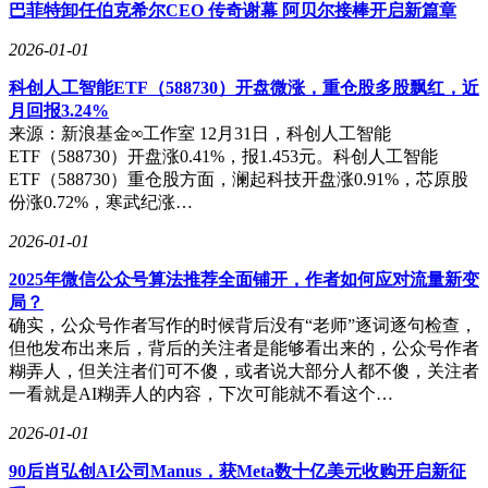
巴菲特卸任伯克希尔CEO 传奇谢幕 阿贝尔接棒开启新篇章
毫米后排宽度确保乘坐舒适性，后排座椅放倒后可扩展至1696
升的载物容积。细节配置如30色氛围灯、五种氛围模式、前排
2026-01-01
座椅加热通风及翻毛皮混搭材质，均体现出对用户需求的精准
把握。尽管四驱系统与高速领航功能并非所有消费者的刚需，
科创人工智能ETF（588730）开盘微涨，重仓股多股飘红，近
但26.68万元的定价仍提供了丰富的价值感，尤其在传统燃油
月回报3.24%
车与新能源车型界限日益模糊的当下，这款车的上市或将重新
来源：新浪基金∞工作室 12月31日，科创人工智能
定义中级SUV市场的竞争格局。
ETF（588730）开盘涨0.41%，报1.453元。科创人工智能
ETF（588730）重仓股方面，澜起科技开盘涨0.91%，芯原股
份涨0.72%，寒武纪涨…
2026-01-01
2025年微信公众号算法推荐全面铺开，作者如何应对流量新变
局？
确实，公众号作者写作的时候背后没有“老师”逐词逐句检查，
但他发布出来后，背后的关注者是能够看出来的，公众号作者
糊弄人，但关注者们可不傻，或者说大部分人都不傻，关注者
一看就是AI糊弄人的内容，下次可能就不看这个…
2026-01-01
90后肖弘创AI公司Manus，获Meta数十亿美元收购开启新征