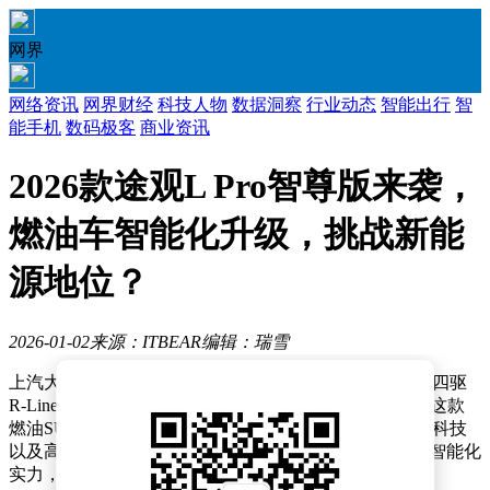
网界
网络资讯
网界财经
科技人物
数据洞察
行业动态
智能出行
智
能手机
数码极客
商业资讯
2026款途观L Pro智尊版来袭，
燃油车智能化升级，挑战新能
源地位？
2026-01-02
来源：ITBEAR
编辑：瑞雪
上汽大众近日推出2026款途观L Pro，其中顶配的380TSI四驱
R-Line智尊版以26.68万元的官方指导价引发市场关注。这款
燃油SUV通过搭载IQ.Pilot增强驾驶辅助系统、三屏交互科技
以及高通8155芯片等配置，展现出向新能源车型看齐的智能化
实力，试图打破“智能驾驶仅属电动车”的行业认知。