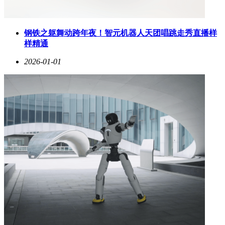
质包裹与精致缝线，营造出德系车特有的质感。数字座舱
以“六屏联动”为亮点，涵盖10.3英寸液晶仪表、15英寸2K中控
屏、11.6英寸副驾娱乐屏、HUD抬头显示、黑晶流光智控旋钮
钢铁之躯舞动跨年夜！智元机器人天团唱跳走秀直播样
及手机映射功能。车机系统基于高通8155芯片打造，支持5G
样精通
网络、OTA升级及主流音视频应用，智能语音系统融合百度
文心与DeepSeek双AI模型，可实现20秒连续对话与超95%的方
2026-01-01
言识别率。