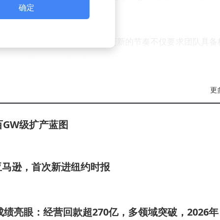
确定
布"向"持续进化"的范式转变。
引发AI领域的竞争格局变化。每周更新的节奏不仅要求团队具备
统。目前，xAI尚未公布公测版的用户规模限制，但已明确
更
百GW级扩产蓝图
亚马逊，首次新进纽约时报
成绩亮眼：经营回款超270亿，多领域突破，2026年