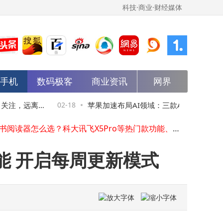
科技·商业·财经媒体
能手机
数码极客
商业资讯
网界
春晚舞台成机器人竞技场：亿元投入背后，企业图谋品牌与资本双赢
马斯克押注太阳能：AI电力需求激增催生百GW级扩产蓝图
巴菲特退休前投资大调整：减持苹果美银亚马逊，首次新进纽约时报
引关注，远离智
02-18
苹果加速布局AI领域：三款AI可穿戴设备将
科大讯飞2025年成绩亮眼：经营回款超270亿，多领域突破，2026年战略明确
电子书阅读器怎么选？科大讯飞X5Pro等热门款功能、性价比大比拼
至，智能眼镜或2027年登场
科大讯飞再获新专利！题目推荐方法相关专利授权公告已发布
AI点亮春晚舞台：火山引擎以技术之力开启科技与文化融合新篇章
赋能 开启每周更新模式
石头科技新获专利：以创新界面设计引领智能设备交互新体验
谷歌Gboard输入法测试新功能：“虚拟触控板”让光标移动更自由
春晚机器人“大放异彩”：从伴舞到多才多艺，外国网友直呼厉害
春晚舞台成机器人竞技场：亿元投入背后，企业图谋品牌与资本双赢
马斯克押注太阳能：AI电力需求激增催生百GW级扩产蓝图