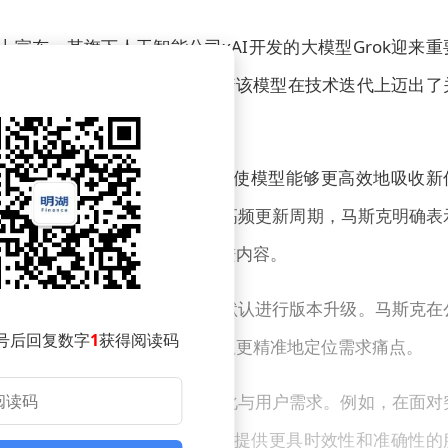
宣布，其旗下人工智能公司xAI开发的大模型Grok迎来重
正式向用户开放。这一消息标志着该模型在技术迭代上迈出了
。
在于引入了快速学习能力。这一特性使模型能够更高效地吸收新
介绍，该能力将支撑模型进入高频更新周期，马斯克明确表
户透明展示每次更新的具体改进内容。
Grok 4.2公测版，系统不会默认进行版本升级。马斯克在
号后回复数字
1
获得阅读码
接用于优化模型性能，帮助团队更精准地定位需求痛点。
k 4.2能够更及时地响应市场变化与用户需求。例如，在面对
学习实现能力扩展，从而为用户提供更具时效性和准确性的