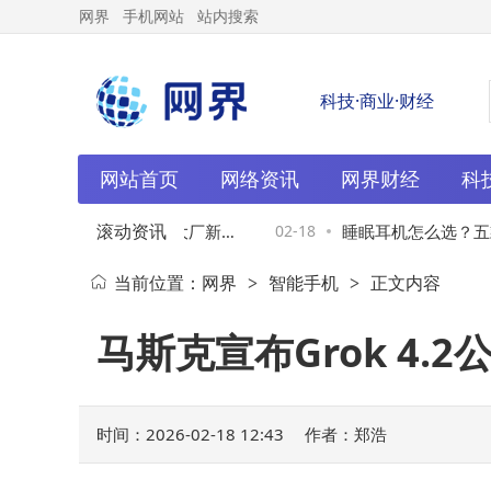
网界
手机网站
站内搜索
科技·商业·财经
网站首页
网络资讯
网界财经
科
滚动资讯
磁带随身听再起波澜，大厂新机
02-18
睡眠耳机怎么选？五款
当前位置：
网界
智能手机
正文内容
>
>
好者核心难题？
度测评与选购指南
马斯克宣布Grok 4
时间：2026-02-18 12:43
作者：郑浩