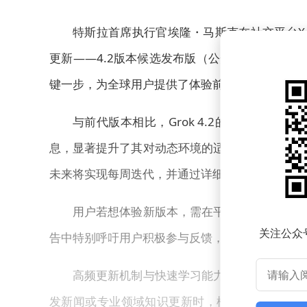
特斯拉首席执行官埃隆・马斯克在社交平台X上
更新——4.2版本候选发布版（公开测试版）已
键一步，为全球用户提供了体验前沿AI能力的机会
与前代版本相比，Grok 4.2的核心突破
息，显著提升了其对动态环境的适应能力。据官方
未来将实现每周迭代，并通过详细的发布说明向用
用户若想体验新版本，需在平台内主动选择激活
关注公众
告中特别呼吁用户积极参与反馈，称用户意见将直
高频更新机制与快速学习能力的结合，使Gro
发新闻或专业领域知识更新时，模型可通过快速