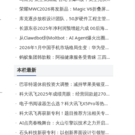
荣耀MWC2026将发新品：Magic V6折叠屏续航破局，ROBOT PHONE开启智能新形态
同
库克逐步放权设计团队，50岁硬件工程主管特努斯成苹果接班热门人选
破
长源东谷2025年净利润预增超六成 00后海归硕士李易轩履新副董事长
从Clawdbot到Moltbot：AI Agent爆火出圈，是风口将至还是昙花一现？
2026年1月中国手机市场格局生变：华为登顶，头部品牌竞争加剧
蚂蚁集团韩歆毅：阿福健康服务受青睐 三四五线及老年用户占比高
本栏最新
巴菲特退休前投资大调整：减持苹果美银亚马逊，首次新进纽约时报
C
科大讯飞2025年成绩亮眼：经营回款超270亿，多领域突破，2026年战略明确
电子书阅读器怎么选？科大讯飞X5Pro等热门款功能、性价比大比拼
科大讯飞再获新专利！题目推荐方法相关专利授权公告已发布
AI点亮春晚舞台：火山引擎以技术之力开启科技与文化融合新篇章
石头科技新获专利：以创新界面设计引领智能设备交互新体验