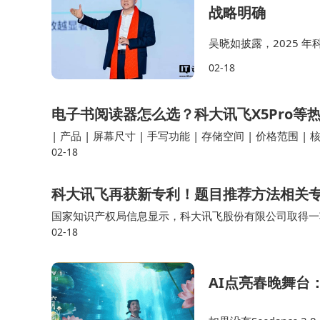
战略明确
吴晓如披露，2025 年
比增长 28%，规模利
02-18
较为显著。教育…
电子书阅读器怎么选？科大讯飞X5Pro等
| 产品 | 屏幕尺寸 | 手写功能 | 存储空间 | 价格范围 | 核心优势 | 潜在不足 |
02-18
科大讯飞再获新专利！题目推荐方法相关
国家知识产权局信息显示，科大讯飞股份有限公司取得一
02-18
N114328890B，申请日期为2021年12月。 天眼
AI点亮春晚舞台