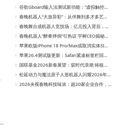
那
谷歌Gboard输入法测试新功能：“虚拟触控板”让光标移动更自由
为
春晚机器人“大放异彩”：从伴舞到多才多艺，外国网友直呼厉害
春晚舞台成机器人竞技场：亿元投入背后，企业图谋品牌与资本双赢
春晚机器人“醉拳摔倒”引热议 宇树CEO揭秘：剧情设计展现独特意境
重
苹果欧版iPhone 18 Pro/Max或取消实体SIM卡槽 全面拥抱eSIM设计
苹果26.4测试版更新：Safari紧凑标签栏回归，用户界面选择更自由
国联基金2026新春展望：驭时代浪潮 铸核心优势启新程
松延动力与魔法原子人形机器人闪耀2026年春晚舞台 展现科技魅力
2026央视春晚科技味浓：超20家企业合作，4家机器人企业携新品惊艳亮相
。