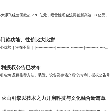
科大讯飞经营回款超 270 亿元，经营性现金流再创新高达 30 亿元、
润同比增长 40% 至70%。 在行业应用和海外市场方面，科大讯飞的突
热门款功能、性价比大比拼
 |---------------|----------|----------|----------|----…
专利授权公告已发布
项名为“题目推荐方法、装置、设备及存储介质”的专利，授权公告号
查资料显示，科大讯飞股份有限公司，成…
：火山引擎以技术之力开启科技与文化融合新篇章