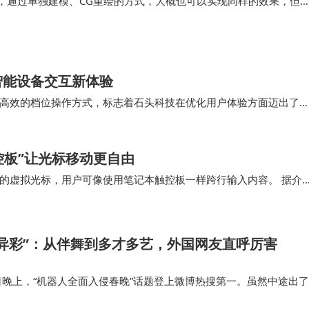
 2.0，通过单独建模、CG重绘的方式，大概也可以实现同样的效果，但
长的时间、更多的浪费，也就是更低效的资源配置，以十年、二十年
出了AI…
智能设备交互新体验
高效的档位操作方式，标志着石头科技在优化用户体验方面迈出了
机交互领域的技术积淀，也反映出整个行业向精细化和…
控板”让光标移动更自由
的虚拟光标，用户可像使用笔记本触控板一样跨行输入内容。 据介
板形态，之后即可操控光标在屏幕范围内自由移动，…
异彩”：从伴舞到多才多艺，外国网友直呼厉害
6 日晚上，“机器人全面入侵春晚”话题登上微博热搜第一。虽然中途出了
过在晚会后，宇树科技创始人王兴兴表示，这个摔跤是「剧情需要」