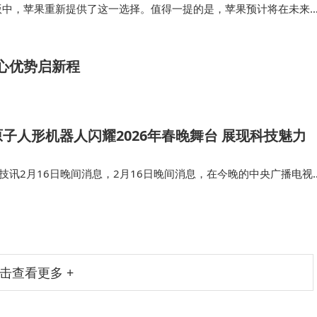
 26.4测试版中，苹果重新提供了这一选择。值得一提的是，苹果预计将在未来
核心优势启新程
子人形机器人闪耀2026年春晚舞台 展现科技魅力
技讯2月16日晚间消息，2月16日晚间消息，在今晚的中央广播电视
晚会》上，松延动力旗下人形机器人Magic Bot登上歌曲《智造未来》
品围…
击查看更多 +