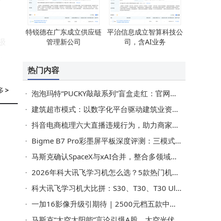
特锐德在广东成立供应链
平治信息成立智算科技公
极
管理新公司
司，含AI业务
表
热门内容
多
>
泡泡玛特“PUCKY敲敲系列”盲盒走红：官网售罄二级市场溢价超230%
建筑超市模式：以数字化平台驱动建筑业资源整合与生态升级
抖音电商梳理六大直播违规行为，助力商家达人合规经营
Bigme B7 Pro彩墨屏平板深度评测：三模式切换+4G通话 实力诠释旗舰新标杆
马斯克确认SpaceX与xAI合并，整合多领域技术估值或达1.25万亿美元
2026年科大讯飞学习机怎么选？5款热门机型评测，为孩子找到专属学习好帮手
科大讯飞学习机大比拼：S30、T30、T30 Ultra，AI精准学谁更胜一筹？
一加16影像升级引期待 | 2500元档五款中端新机配置价格大比拼
马斯克“太空太阳能”言论引爆A股，太空光伏成新风口，万亿市场待掘金