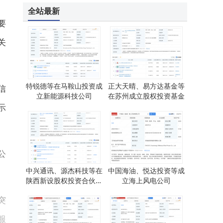
全站最新
要
关
特锐德等在马鞍山投资成
正大天晴、易方达基金等
信
立新能源科技公司
在苏州成立股权投资基金
示
公
中兴通讯、源杰科技等在
中国海油、悦达投资等成
陕西新设股权投资合伙企
立海上风电公司
业
突
服