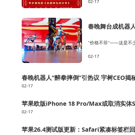
02-17
小雷还记得去年春晚，
春晚舞台成机器
"价格不菲"——这是不
机器人行业人士向蓝鲸
02-17
了接近1亿元的资金。
春晚机器人“醉拳摔倒”引热议 宇树CEO
02-17
苹果欧版iPhone 18 Pro/Max或取消实
02-17
苹果26.4测试版更新：Safari紧凑标签