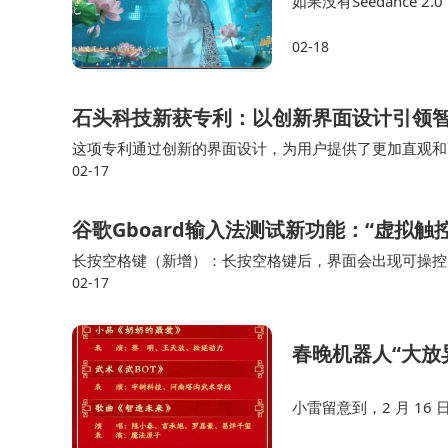
如果没有Seedance
意味着更大的成本、更
02-18
尺度来看，字节为春晚走
石头科技新获专利：以创新界面设计引领
这项专利通过创新的界面设计，为用户提供了更加直观和
02-17
要的一步。石头科技此次获得的专利，不仅体现了其在人
谷歌Gboard输入法测试新功能：“虚拟触
长按空格键（新增）：长按空格键后，界面会出现可操控
02-17
绍，用户只需长按空格键，整个键盘区域就会切换为触控
春晚机器人“大放
小雷留意到，2 月 1
一个摔倒的小插曲，不