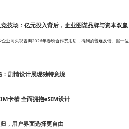
当时的宇树…
人竞技场：亿元投入背后，企业图谋品牌与资本双赢
少企业向央视咨询2026年春晚合作费用后，得到的普遍反馈。据一位
科技透露，"至少有四家具身智能企业为争取登上春晚舞台，各自投
哪怕只是一个转身慢…
揭秘：剧情设计展现独特意境
体SIM卡槽 全面拥抱eSIM设计
栏回归，用户界面选择更自由