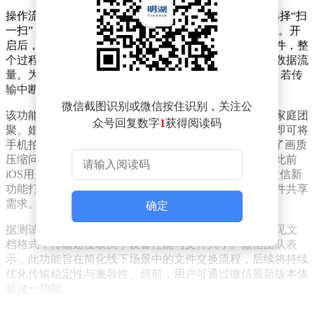
操作流程极为简便：用户打开微信后，点击右上角“+”选择“扫
一扫”，进入左下角“我的二维码”页面即可找到功能入口。开
启后，发送方扫描接收方生成的二维码即可直接传输文件，整
个过程无需建群、无需添加联系人，且完全不消耗移动数据流
量。为确保传输稳定性，双方设备需保持在1米距离内，若传
输中断，重新扫码即可续传。
微信截图识别或微信按住识别，关注公
该功能特别适用于两类场景：一是聚会类活动，如春节家庭团
众号回复数字
1
获得阅读码
聚、婚礼现场或同学会等。参与者无需创建临时群组，即可将
手机拍摄的高清照片和视频“秒传”给其他亲友，既避免了画质
压缩问题，又节省了流量费用；二是跨系统设备传输，此前
iOS用户依赖“隔空投送”，安卓阵营则有互传联盟，而微信新
功能打破了系统壁垒，满足不同品牌手机间的近距离文件共享
需求。
确定
据测试，该功能支持传输照片、视频及PDF、Word等常见文
档格式，传输速度取决于设备性能与文件大小。微信团队表
示，此功能旨在简化线下场景中的文件交换流程，后续将持续
优化传输稳定性与兼容性。目前，用户可通过微信最新版本体
验这一功能。