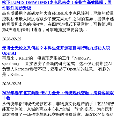
松下LUMIX DMW-DMS1麦克风来袭！多指向高效降噪，固
件软件同步升级
高音质采用全新研发的大直径10毫米麦克风阵列，严格的质量
控制标准最大限度地减少了麦克风元件之间的差异，提供卓越
的音质和出色的指向性。在四声道模式下录音时，可将第3和
第4声道用作备用通道，可靠地捕捉重要音频…
2026-02-25
无博士无论文又何妨？本科生凭开源项目与行动力成功入职
OpenAI
再后来，Keller的一项表现亮眼的工作「NanoGPT
speedrun」，直接改变了全新的研究范式，这不仅让特斯拉AI
负责人Karpathy称赞不已，还引起了OpenAI的注意。 有趣的
是，Kelle…
2026-02-25
2026年春节北京商圈“热”力全开：传统现代交融，消费客流双
丰收
从传统年俗到现代光影艺术，非物质文化遗产的手工艺品到智
能互动体验，京城的商业中心以“全城一节”的姿态，为市民和
游客提供了一场传统与现代交融的消费盛宴。海淀区的新春科