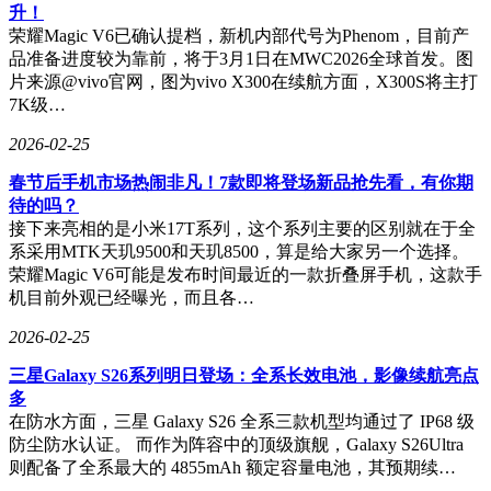
升！
荣耀Magic V6已确认提档，新机内部代号为Phenom，目前产
品准备进度较为靠前，将于3月1日在MWC2026全球首发。图
片来源@vivo官网，图为vivo X300在续航方面，X300S将主打
7K级…
2026-02-25
春节后手机市场热闹非凡！7款即将登场新品抢先看，有你期
待的吗？
接下来亮相的是小米17T系列，这个系列主要的区别就在于全
系采用MTK天玑9500和天玑8500，算是给大家另一个选择。
荣耀Magic V6可能是发布时间最近的一款折叠屏手机，这款手
机目前外观已经曝光，而且各…
2026-02-25
三星Galaxy S26系列明日登场：全系长效电池，影像续航亮点
多
在防水方面，三星 Galaxy S26 全系三款机型均通过了 IP68 级
防尘防水认证。 而作为阵容中的顶级旗舰，Galaxy S26Ultra
则配备了全系最大的 4855mAh 额定容量电池，其预期续…