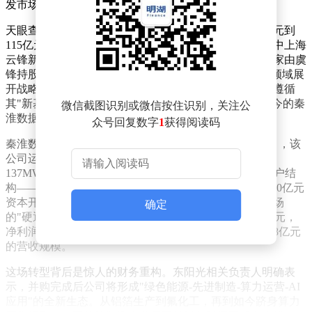
发市场高度关注。
天眼查数据显示，2月5日东数一号完成注册资本从20万元到
115亿元的跨越式增长，股东数量从2家激增至19家。其中上海
云锋新创投资管理有限公司的现身尤为引人注目——这家由虞
锋持股60%、马云持股40的机构，首次在算力基础设施领域展
开战略布局。知情人士透露，云锋新创的入场标准严格遵循
其"新基建"投资主线，从早期的菜鸟网络、阿里云到如今的秦
微信截图识别或微信按住识别，关注公
淮数据，始终紧扣数字时代核心资产。
众号回复数字
1
获得阅读码
秦淮数据的行业地位构成并购核心价值。截至2025年5月，该
公司运营中的数据中心总IT容量达782MW，在建项目
137MW，稳居中国IDC服务商第二位。更关键的是其客户结
构——字节跳动贡献超80%营收，在后者2026年预计1600亿元
资本开支背景下，这种深度绑定使秦淮数据成为算力市场
确定
的"硬通货"。财务数据显示，该公司2025年营收63.82亿元，
净利润16.55亿元，远超东阳光同期化工新材料板块19.68亿元
的营收规模。
这场转型背后是惊人的财务重构。东阳光相关负责人明确表
示，并购完成后公司将形成"绿色能源-先进制造-算力运营-AI
应用"的全新生态。从铝箔生产到氟化工，再到如今跻身算力