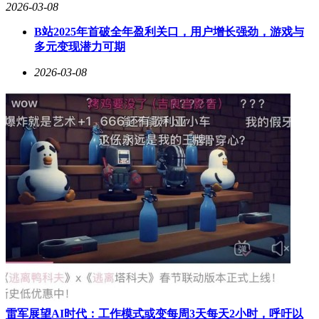
这场并购的时间线充满戏剧性：2025年9月首次披露参股方案
2026-03-08
时，东阳光仅出资34.5亿元获取30%股权；2026年1月迅速完
B站2025年首破全年盈利关口，用户增长强劲，游戏与
成280亿元现金收购；2月5日引入19家战略投资者；2月24日停
多元变现潜力可期
牌筹划控股权变更；3月6日最终确定发行股份收购方案。这种
紧凑节奏显示，初始参股实为过渡安排，各方从一开始就瞄准
2026-03-08
全资控股目标。
当3月9日复牌钟声响起，资本市场将用资金流向作出判断。但
可以确定的是，云锋新创的入局绝非简单财务投资——从秦淮
数据的算力底座到阿里云的操作系统，从液冷技术的深度整合
到AI生态的潜在协同，这场280亿元的并购正在重塑中国数字
基础设施的竞争格局。而氟化工产业，正以技术供应商的新身
份，继续留在这场变革的核心牌桌之上。
雷军展望AI时代：工作模式或变每周3天每天2小时，呼吁以