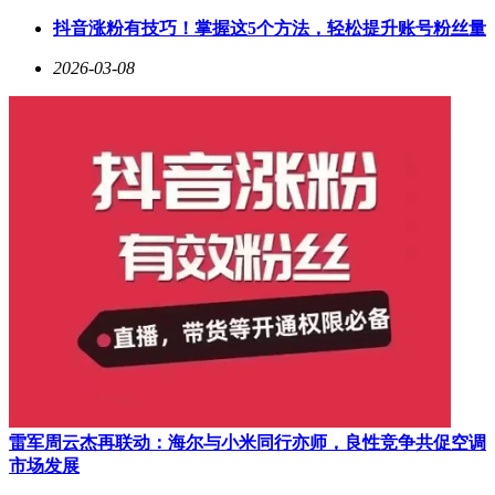
巨头行列，这家传统制造企业用不足半年时间完成身份蜕变。
抖音涨粉有技巧！掌握这5个方法，轻松提升账号粉丝量
值得关注的是，云锋新创的参与时机颇具深意——在2026年1
月完成现金收购后，仅39天就启动控股权变更，这种"闪电
2026-03-08
战"式操作显示各方早有周密布局。
阿里云的战略需求成为关键变量。最新财报显示，2025年第三
季度阿里云收入同比增长34%，AI相关产品连续九个季度保持
三位数增长。在Omdia报告中，阿里云以35.8%市场份额领跑
中国AI云市场，其通义千问开源模型已衍生超17万个应用。
这种发展态势下，秦淮数据超大规模的数据中心与阿里云强大
的算力调度能力形成完美互补，构成云锋新创入局的核心逻
辑。
传统业务并未退出历史舞台，而是以新形态融入转型。东阳光
在氟化冷却液、冷板组件等液冷技术领域已构建完整专利体
系，这与秦淮数据面临的散热挑战形成战略契合。当前AI算
力机柜功率普遍突破100kW，远超传统风冷15kW的上限，液
冷技术从"可选方案"升级为"刚性需求"。根据双方规划，东阳
光的氟化冷却液将与秦淮数据的IDC场景深度融合，实现"液
冷技术与算力负载的动态适配"，使氟化工板块升级为算力基
雷军周云杰再联动：海尔与小米同行亦师，良性竞争共促空调
础设施的关键技术支撑。
市场发展