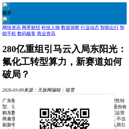
网界
网络资讯
网界财经
科技人物
数据洞察
行业动态
智能出行
智
能手机
数码极客
商业资讯
280亿重组引马云入局东阳光：
氟化工转型算力，新赛道如何
破局？
2026-03-09
来源：天脉网
编辑：瑞雪
广东制造业巨头东阳光（600673.SH）即将完成一场颠覆性转
型。3月9日复牌前夕，这家市值超千亿的企业通过发行股份收
购东数一号70%股权，最终实现将国内第二大第三方IDC运营
商秦淮数据100%纳入旗下。这场总价280亿元的并购案，不仅
刷新中国IDC行业纪录，更因马云旗下云锋新创的突然入局引