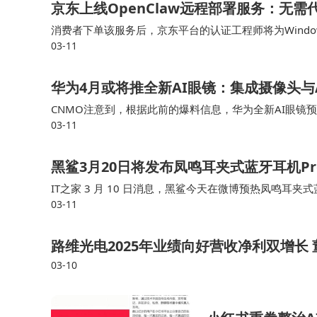
京东上线OpenClaw远程部署服务：无需
消费者下单该服务后，京东平台的认证工程师将为Wind
03-11
能出现的各种技术漏洞，且全过程透明可追溯。京东专业
华为4月或将推全新AI眼镜：集成摄像头与
顺为资本的投资策略独具特色。2017年，
CNMO注意到，根据此前的爆料信息，华为全新AI眼
领投了宇树科技的A轮融资。如今，宇树科技已成
03-11
并在其内部塞入了三块高密度锂电池。 回顾此前产品，华
布局，体现了雷军对技术突破的精准判断。
黑鲨3月20日将发布凤鸣耳夹式蓝牙耳机P
IT之家 3 月 10 日消息，黑鲨今天在微博预热凤鸣耳夹式
雷军最精妙的商业设计，在于将顺为资本与小
03-11
魂”，3月 20 日 17:00 发布。 值得注意的是，黑鲨已在
业者贡献行业经验，形成了一个相互赋能的闭环。
从代工小米扫地机器人到独立上市，市值飙升至4
路维光电2025年业绩向好营收净利双增长
03-10
芒。
这种独特的投资模式创造了惊人回报。顺为资