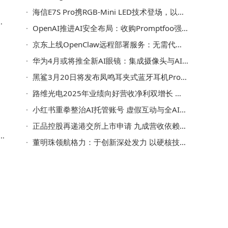
海信E7S Pro携RGB-Mini LED技术登场，以越级实力开启电视新纪元
可
OpenAI推进AI安全布局：收购Promptfoo强化智能体协作平台安全防护
京东上线OpenClaw远程部署服务：无需代码基础，轻松解锁专属“数字员工”
华为4月或将推全新AI眼镜：集成摄像头与AI助手，功能升级引期待
却
黑鲨3月20日将发布凤鸣耳夹式蓝牙耳机Pro，同期多款散热器新品亮相
，
的
路维光电2025年业绩向好营收净利双增长 董事长薪酬超百万员工人均近18万
小红书重拳整治AI托管账号 虚假互动与全AI代发将面临封禁处罚
正品控股再递港交所上市申请 九成营收依赖单一客户 42岁张运裕持股近八成
入
创
董明珠领航格力：于创新深处发力 以硬核技术绘就制造新蓝图
技
光
百