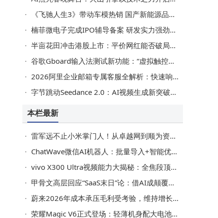
《飞驰人生3》带动车模热销 国产新能源品牌扎堆亮相引关注
楠菲微电子完成IPO辅导备案 研发实力强劲多款芯片市场表现亮眼
构
半亩花田冲击港股上市：平价网红能否破局，开启新增长篇章？
式
谷歌Gboard输入法测试新功能：“虚拟触控板”让光标移动更自由
2026阿里企业邮箱专属客服全解析：快速响应、多场景服务助力数字化转型
字节跳动Seedance 2.0：AI视频生成新突破，引领全球创作新潮流
本栏最新
雷军远不止小米掌门人！从卓越网到顺为资本，他悄然织就财富巨网
ChatWave微信AI机器人：批量导入+智能优化，打造高效问答语料管理体系
vivo X300 Ultra视频能力大揭秘：全焦段顶级规格打造专业创作新体验
甲骨文高层回应“SaaS末日”论：借AI成颠覆者，末日景象与己无关
惯
蔚来2026年成本承压毛利受考验，维持增长目标并借服务与芯片破局
荣耀Magic V6正式登场：轻薄机身配大电池，折叠屏赛道再添强劲选手