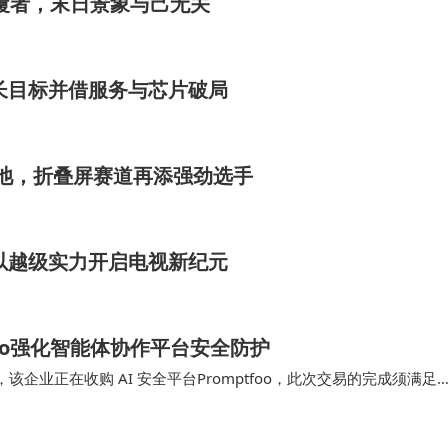
颠覆者，末日景象与己无关
是源于他对技术趋势的深刻洞察。
立了顺为资本。这支独立于小米的专业基金从一开始就按照机
增长目标并借服务与芯片破局
包括国际主权基金和家族基金。顺为资本的成立，标志着雷军正
大电池，折叠屏赛道再添强劲选手
登场，以越级实力开启电视新纪元
tfoo强化智能体协作平台安全防护
日宣布，该企业正在收购 AI 安全平台Promptfoo，此次交易的完成须满足