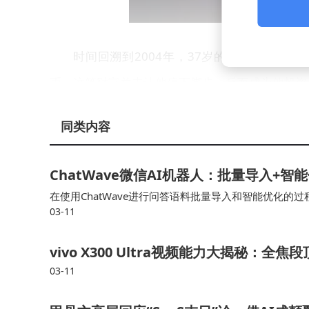
时间回溯到2004年，37岁的雷军将卓越网
币。这笔财富并未让他停下脚步，反而成为他投资
不起眼的POS机收单公司。支付行业彼时尚未成
同类内容
时，这笔投资为他带来了超过57倍的回报。
雷军的投资眼光在2006年再次得到验证。他
ChatWave微信AI机器人：批量导入+
在使用ChatWave进行问答语料批量导入和智能优化
务的小公司，后来被阿里巴巴以天价收购。这笔早
03-11
不佳、语料体系混乱等问题，确保语料管理的效率和质量
案例。
vivo X300 Ultra视频能力大揭秘：
2012年，北京中关村一家名为今日头条的小
03-11
怀疑态度，但雷军却通过旗下的顺为资本果断入局