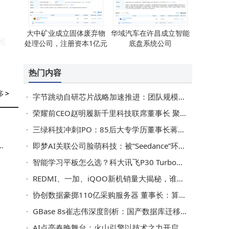
大中矿业成立固体废弃物
华域汽车在许昌成立智能
民
处理公司，注册资本1亿元
底盘系统公司
尚
热门内容
市
多
>
字节跳动自研芯片战略加速推进：团队规模破千，2026年AI投入或达1600亿
荣耀前CEO赵明履新千里科技联席董事长 聚焦AI商业闭环战略推进
服
三绿科技冲刺IPO：85后大专学历董事长蒋昆控股七成 业绩持续攀升
果
即梦AI关联公司脸萌科技：被“Seedance”环绕的商业版图解析
典
智能学习平板怎么选？科大讯飞P30 Turbo对比华为苹果小米谁更契合孩子需求？
REDMI、一加、iQOO新机销量大揭秘，谁才是市场“隐形冠军”？
持
协创数据豪掷110亿采购服务器 董事长：算力投资将超房地产黄金期
GBase 8s崔志伟深度剖析：国产数据库迁移难点与生态竞争力解码
雷
AI点亮春晚舞台：火山引擎以技术之力开启科技与文化融合新篇章