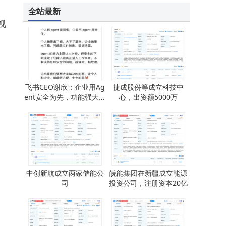
ChatWave微信AI机器人：批量导入+智能优化，打造高效问答语料管理体系
全站最新
视
飞书CEO谢欣：企业用Ag
捷成股份等成立科技中
ent安全为先，功能强大更
心，出资额5000万
需筑牢信任防线
中创新航成立两家储能公
皖能集团在新疆成立能源
司
投资公司，注册资本20亿