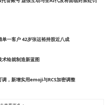
I托管账号 虚假互动与全AI代发将面临封禁处罚
等渠道积累的财富，保守估计已超过3000亿元。但比数字
就已经布局完成。
。2015年前后，当“新能源”还被许多人视为笑谈时，他就
了产业认知，更提前搭建了供应链体系。2021年小米宣布
单一客户 42岁张运裕持股近八成
垫的结果。
技术绘就制造新蓝图
在多条赛道深度布局，并实现协同效应的实属罕见。他既是
描绘蓝图又能落地执行。这种多维度的能力，构成了他难以
效果可调，新增实用emoji与RCS加密调整
邃的洞察力才是商业帝国的护城河。当许多人还在为生计奔
趋势。这种“降维打击”的模式，往往在幕后悄然进行，不为