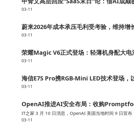
甲骨文高层回应“SaaS末日”论：借AI成
军的早期投资也获得了丰厚回报。这并非偶然，而
03-11
2011年，雷军与资深投资人许达来共同创
蔚来2026年成本承压毛利受考验，维持
化模式运作，首期规模达2.25亿美元，出资方
03-11
开启了系统性产业布局的新阶段。
荣耀Magic V6正式登场：轻薄机身配
03-11
海信E7S Pro携RGB-Mini LED技术
03-11
OpenAI推进AI安全布局：收购Promp
IT之家 3 月 10 日消息，OpenAI 美国当地时间 9 
03-11
例成交条件。 OpenAI 表示，Promptfoo 可帮助企…