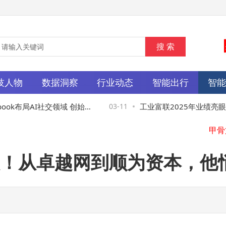
技人物
数据洞察
行业动态
智能出行
智
book布局AI社交领域 创始人
03-11
工业富联2025年业绩亮眼
室开启新篇章
AI驱动开启全新增长周期
！从卓越网到顺为资本，他