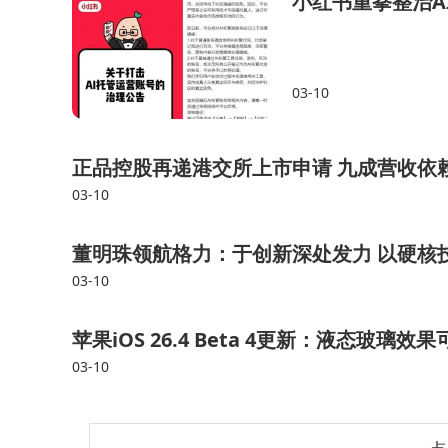
小红书重拳整治A
倍的案例。雷军通过小米股份、金山系、顺为资本
令人惊叹的是，这些财富大多是在市场尚未察觉时
03-10
在智能电动汽车领域，雷军同样展现了他的远见
与了蔚来汽车的早期融资。这不仅为小米造车积累
正品控股再递港交所上市申请 九成营收依赖
03-10
车时，外界认为这是突然之举，实则是雷军六年铺
董明珠领航格力：于创新深处发力 以硬核
中国科技圈不乏聪明人，但像雷军这样能同时
03-10
业者又是投资人，既懂产品又精通资本运作，既能
制的竞争优势。
苹果iOS 26.4 Beta 4更新：液态玻璃
03-10
雷军始终保持着清醒认知：金钱只是工具，深
时，他早已开始用财富购买信息、提升认知、捕捉