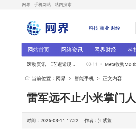
网界
手机网站
站内搜索
科技·商业·财经
网站首页
网络资讯
网界财经
科
滚动资讯
通过港交所聆讯：传统工艺邂逅现代
03-11
Meta收购Molt
当前位置：
网界
智能手机
正文内容
>
>
铜质文创龙头市占率达35%
将入职超智能实验
雷军远不止小米掌门人
时间：2026-03-11 17:22
作者：江紫萱