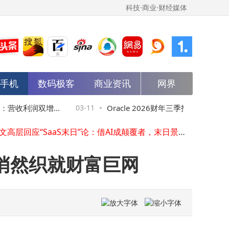
科技·商业·财经媒体
能手机
数码极客
商业资讯
网界
黑鲨3月20日将发布凤鸣耳夹式蓝牙耳机Pro，同期多款散热器新品亮相
ChatWave微信AI机器人：批量导入+智能优化，打造高效问答语料管理体系
：营收利润双增，
03-11
Oracle 2026财年三季报：云与AI驱
vivo X300 Ultra视频能力大揭秘：全焦段顶级规格打造专业创作新体验
甲骨文高层回应“SaaS末日”论：借AI成颠覆者，末日景象与己无关
上调2027财年营收目标
蔚来2026年成本承压毛利受考验，维持增长目标并借服务与芯片破局
荣耀Magic V6正式登场：轻薄机身配大电池，折叠屏赛道再添强劲选手
悄然织就财富巨网
海信E7S Pro携RGB-Mini LED技术登场，以越级实力开启电视新纪元
OpenAI推进AI安全布局：收购Promptfoo强化智能体协作平台安全防护
京东上线OpenClaw远程部署服务：无需代码基础，轻松解锁专属“数字员工”
华为4月或将推全新AI眼镜：集成摄像头与AI助手，功能升级引期待
黑鲨3月20日将发布凤鸣耳夹式蓝牙耳机Pro，同期多款散热器新品亮相