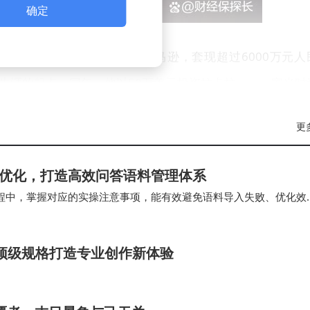
确定
以7500万美元的价格出售给亚马逊，套现超过6000万元人
生涯的起点。同年，他以50万美元投资拉卡拉——一家当时
为风口，但雷军已敏锐捕捉到其中的潜力。2019年拉卡拉上
更
斥资400万元投资UC浏览器，这家当时仅提供手机网页浏览
智能优化，打造高效问答语料管理体系
的过程中，掌握对应的实操注意事项，能有效避免语料导入失败、优化效
期投资最终获得了超过千倍的回报，成为科技投资领域的经
，这些注意事项覆盖**模板填写、格式规…
全焦段顶级规格打造专业创作新体验
公司引起了雷军的注意。尽管当时互联网圈普遍对“算法推荐”
。如今，字节跳动旗下的抖音、今日头条等产品风靡全球，