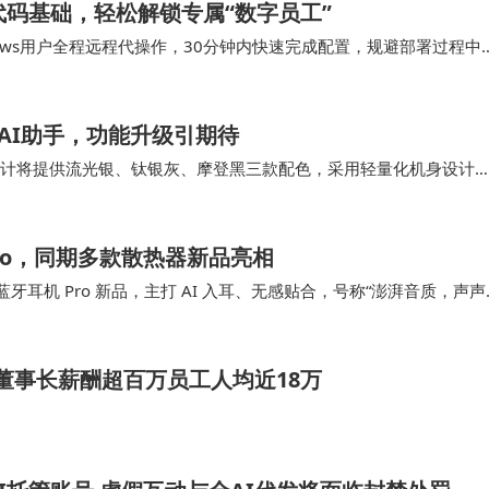
代码基础，轻松解锁专属“数字员工”
ows用户全程远程代操作，30分钟内快速完成配置，规避部署过程中
工程师还将为用户预装联想百应特有的AI…
AI助手，功能升级引期待
当大多数投资人认为四足机器人缺乏商业化前景时，顺为资本
镜预计将提供流光银、钛银灰、摩登黑三款配色，采用轻量化机身设计
为全球领先的四足机器人企业，估值突破百亿。这种前瞻性
为曾在2023年推出智能眼镜2代，主打音…
ro，同期多款散热器新品亮相
蓝牙耳机 Pro 新品，主打 AI 入耳、无感贴合，号称“澎湃音质，声声
米生态链深度融合。顺为提供资金，小米输出订单和渠道，
昨天宣布…
华米科技在小米支持下将手环做到全球出货量第一，石头科
00亿以上——这些成功案例背后，都闪烁着雷军战略布局的
 董事长薪酬超百万员工人均近18万
本与小米联合投资的项目已超过500家，其中不乏回报率数