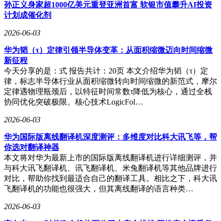
障，导致搭载的AST SpaceMobile卫星损毁。
孙正义身家超1000亿美元重登亚洲首富 软银市值攀升AI投资
计划成催化剂
蓝色起源原计划在第四次发射中为亚马逊批量发射组网卫星，
爆炸发生时卫星尚未吊装上箭，因此未受影响。为配合美国国
2026-06-03
家航空航天局（NASA）的阿耳忒弥斯系列登月任务，蓝色起
华为韬（τ）定律引领半导体变革：从面积缩微迈向时间缩微
源已全面调整业务重心，今年1月宣布暂停体型更小的新谢泼
新征程
德火箭太空旅游业务，停飞周期至少两年。
今天分享的是：式 报告共计：20页 本文介绍华为韬（τ）定
针对复飞方案，此前有业内猜测蓝色起源可能会直接改用尺寸
律，标志半导体行业从面积缩微转向时间缩微的新范式，摩尔
更大、推力更强的新格伦改进型号，但林普在周一的表态中否
定律遇物理瓶颈后，以特征时间常数τ降低为核心，通过全栈
认了这一可能性。不过，他透露公司将对火箭转运至发射台以
协同优化突破极限。核心技术LogicFol…
及起竖上架的作业方式进行优化。此前，蓝色起源依靠一套兼
2026-06-03
具转运、起竖功能的“运输起竖一体化设备”完成相关工序，但
林普并未说明新方案的具体形式。
华为国际版离线翻译机深度测评：多维度对比科大讯飞等，帮
你选对翻译神器
本文将对华为最新上市的国际版离线翻译机进行详细测评，并
与科大讯飞翻译机、讯飞翻译机、米兔翻译机等其他品牌进行
对比，帮助你找到最适合自己的翻译工具。相比之下，科大讯
飞翻译机的功能也很强大，但其离线翻译的语言种类…
2026-06-03