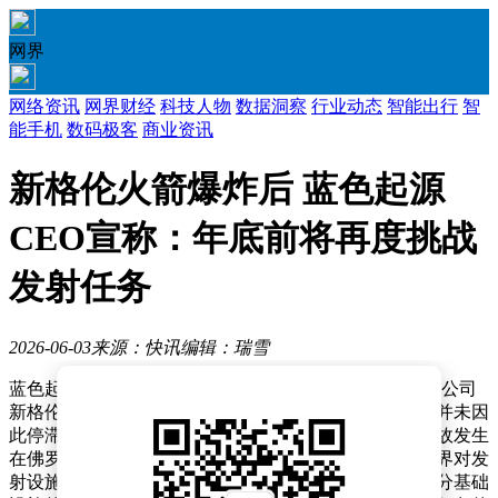
网界
网络资讯
网界财经
科技人物
数据洞察
行业动态
智能出行
智
能手机
数码极客
商业资讯
新格伦火箭爆炸后 蓝色起源
CEO宣称：年底前将再度挑战
发射任务
2026-06-03
来源：快讯
编辑：瑞雪
蓝色起源公司首席执行官戴夫·林普近日对外宣布，尽管公司
新格伦火箭在上周的试验中遭遇剧烈爆炸，但发射计划并未因
此停滞，仍按原定目标推进2026年的发射任务。此次事故发生
在佛罗里达州卡纳维拉尔角的试验场地，爆炸引发了外界对发
射设施损毁程度的广泛关注，但林普透露，发射台大部分基础