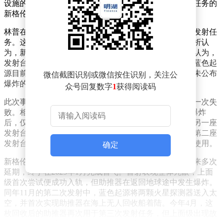
设施的受损情况好于预期，场区内另一枚曾执行过飞行任务的
新格伦火箭助推器以及三枚火箭上面级均未受到破坏。
林普在公开场合表示，公司计划在2025年底前重新启动发射任
务。这一时间表被航天业内视为颇为激进，此前多数分析认
为，新格伦火箭的复飞最快也要等到2027年。外界普遍认为，
发射台损毁严重是复飞延迟的主要原因，而该发射台是蓝色起
源目前唯一适配新格伦火箭的工位。目前，蓝色起源尚未公布
微信截图识别或微信按住识别，关注公
爆炸的具体原因，调查工作仍在进行中。
众号回复数字
1
获得阅读码
此次事故是蓝色起源成立以来规模最大、关注度最高的一次失
败。相比之下，2016年SpaceX的猎鹰9号火箭在发射台爆炸
后，仅用数月便完成复飞，部分原因是当时该公司已有另一座
发射台接近完工。而蓝色起源虽在卡纳维拉尔角规划了第二座
发射台，但项目仍处于初期建设阶段，短期内难以投入使用。
确定
新格伦火箭的研发历程充满波折。该火箭自启动研发以来多次
延期，终于在2025年1月完成首飞。首射表现整体亮眼，上面
级首次尝试便成功入轨，但助推器在返回地球途中发生爆炸。
同年11月的第二次发射中，蓝色起源将两颗火星探测器送入太
空，并首次实现助推器在海上无人回收船着陆。今年4月，这
枚回收后的助推器再次用于第三次发射任务，但上面级出现故