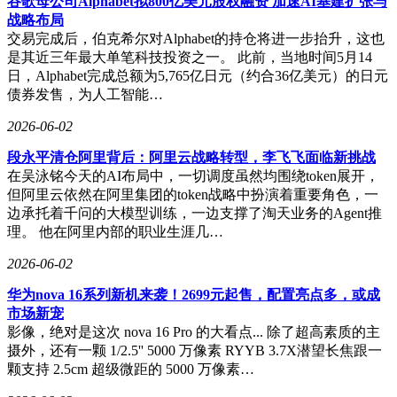
谷歌母公司Alphabet拟800亿美元股权融资 加速AI基建扩张与
战略布局
交易完成后，伯克希尔对Alphabet的持仓将进一步抬升，这也
是其近三年最大单笔科技投资之一。 此前，当地时间5月14
日，Alphabet完成总额为5,765亿日元（约合36亿美元）的日元
债券发售，为人工智能…
2026-06-02
段永平清仓阿里背后：阿里云战略转型，李飞飞面临新挑战
在吴泳铭今天的AI布局中，一切调度虽然均围绕token展开，
但阿里云依然在阿里集团的token战略中扮演着重要角色，一
边承托着千问的大模型训练，一边支撑了淘天业务的Agent推
理。 他在阿里内部的职业生涯几…
2026-06-02
华为nova 16系列新机来袭！2699元起售，配置亮点多，或成
市场新宠
影像，绝对是这次 nova 16 Pro 的大看点... 除了超高素质的主
摄外，还有一颗 1/2.5'' 5000 万像素 RYYB 3.7X潜望长焦跟一
颗支持 2.5cm 超级微距的 5000 万像素…