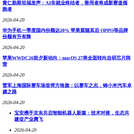
热情与友好。
黄仁勋斯坦福发声：AI非就业终结者，善用者将成新赛道领
跑者
小米方面明确表示，绝不会对这种凭空捏造并传播虚假信息的
行为坐视不管。目前，公司已保留相关证据，并将对恶意造谣
2026-04-20
者采取法律措施。
华为手机一季度国内份额达20% 苹果紧随其后 OPPO等品牌
份额有升有降
2026-04-20
苹果WWDC26前夕新动向：macOS 27将全面转向自研芯片阵
营
2026-04-20
雷军上海国际赛车场首挥方格旗：以赛车之志，铸小米汽车卓
越之路
2026-04-20
宝安携手京东共启智能机器人新篇：技术对接，生态共
建促产业腾飞
2026-04-20