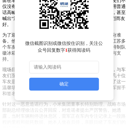
留在车内处理事务，并未下车。而现场聚集的米粉和车友们不
仅没有进行所谓的维权，反而热情有序地等待，并齐声用普通
话高喊欢迎口号。有车友自报家门，称来自江苏车友会，甚至
喊出“江苏十三太保欢迎雷总”的响亮口号，现场气氛热烈而友
好。
为了迎接雷军的到来，盐城当地的米粉和车友们做了充分准
备。他们不仅拉起具有地方特色的欢迎横幅，还展示了江苏多
微信截图识别或微信按住识别，关注公
个车友会的名号。粉丝们还准备了苏超盐城队的球衣、特制队
众号回复数字
1
获得阅读码
徽冰箱贴以及东台本地特产西瓜，以表达对雷军的欢迎与支
持。
现场目击者也在评论区证实，雷军本人表现得十分亲切，与车
友们互动融洽，完全不存在传闻中的冲突。据介绍，这几十位
车友是自发组织前往服务区的，现场数百名路人也见证了这一
确定
温馨场景。为了维护秩序，不少车友甚至主动放弃与雷军握手
和签名的机会，默默站在外围守护。
针对这一恶意造谣行为，小米集团董事长特别助理、战略市场
部副总经理徐洁云公开回应，对造谣者提出严厉警告。她透
露，当时车辆刚停进休息区，雷军正在车内专注记录上一段路
程的里程和能耗数据。她本人坐在后排，亲眼目睹了车友们的