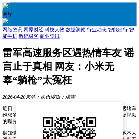
网界
网络资讯
网界财经
科技人物
数据洞察
行业动态
智能出行
智
能手机
数码极客
商业资讯
雷军高速服务区遇热情车友 谣
言止于真相 网友：小米无
辜“躺枪”太冤枉
2026-04-20
来源：快讯
编辑：瑞雪
近日，社交平台上流传着一则关于雷军在高速服务区遭遇堵车
维权的消息，引发广泛关注与热议。然而，随着更多现场视频
的曝光，这一谣言很快被戳破。
据知情博主透露，雷军的车队抵达盐城东台服务区时，他本人