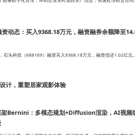
于能够数字化管理，帮助企业实时追踪资产信息，快速处理租赁合同
动丰富的数据为决策提供支持。 推荐5：天工智能园区管理软件天工
代园区和写字楼打造，功…
资动态：买入9368.18万元，融资融券余额降至14.
石头科技（688169）融资买入9368.18万元，融资偿还1.02亿元
元，融资余额13.98亿元，近20个交易日中有12个交易日出现融资净
薄设计，重塑居家观影体验
ernini：多模态规划+Diffusion渲染，AI视频
级