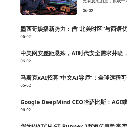
更有意思的是，换成一
漠的画面： 拿到语义规划
06-02
它还会结合源视频的VA
墨西哥娱播新势力：借“北美时区”与西语
06-02
中美网安差距悬殊，AI时代安全需求井喷
06-02
马斯克xAI招募“中文AI导师”：全球远程可
06-02
Google DeepMind CEO哈萨比斯
06-02
华为WATCH GT Runner 2赛道传奇