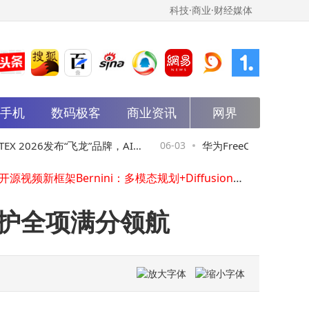
科技·商业·财经媒体
能手机
数码极客
商业资讯
网界
京东“低价”策略再引风波：强制跟价下，商家权益与平台定价权如何平衡？
2026年十大租赁管理系统深度测评：助力企业智能管理，开启高效资产运营新篇章
石头科技6月1日融资动态：买入9368.18万元，融资融券余额降至14.03亿元
X 2026发布“飞龙”品牌，AI计
06-03
华为FreeClip 2典藏版
2026年电视选购新趋势：抗反光技术+超薄设计，重塑居家观影体验
字节开源视频新框架Bernini：多模态规划+Diffusion渲染，AI视频编辑精准可控再升级
云全面布局
1499元享高端无线耳机
墨西哥娱播新势力：借“北美时区”与西语优势，掘金美国金主情感消费
中美网安差距悬殊，AI时代安全需求井喷，中国网安产业如何破局突围？
保护全项满分领航
马斯克xAI招募“中文AI导师”：全球远程可选，时薪35-45美元形式灵活
Google DeepMind CEO哈萨比斯：AGI或三年内实现，研发进展引科技界热议
华为WATCH GT Runner 2赛道传奇款来袭！与基普乔格联手，6月1日正式发布
京东“低价”策略再引风波：强制跟价下，商家权益与平台定价权如何平衡？
2026年十大租赁管理系统深度测评：助力企业智能管理，开启高效资产运营新篇章