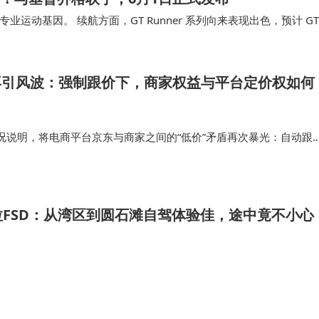
专业运动基因。 续航方面，GT Runner 系列向来表现出色，预计 GT
S …
再引风波：强制跟价下，商家权益与平台定价权如何
况说明，将电商平台京东与商家之间的“低价”矛盾再次暴光：自动跟
清退、在其他平台拒绝使用消费券……面对商家的合理诉求，要么是
是直接屏蔽店铺与商品。…
FSD：从湾区到圆石滩自驾体验佳，途中竟不小心