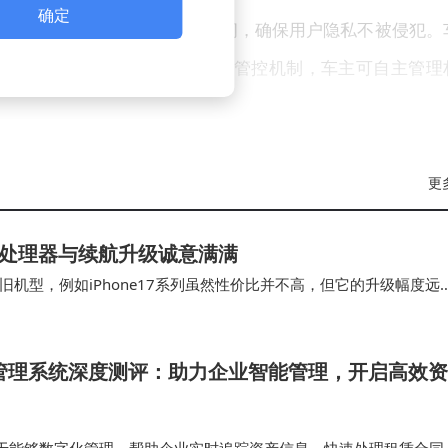
确定
车载摄像头和麦克风支持手动关闭，确保用户隐私不被侵犯。
车内采集的用户信息均有完善的管控机制，车主可自主管理
测标准，其评测项目覆盖了日常用车的高频场景，打分规则极为
更
其智能化配置不仅停留在硬件参数层面，更在实际用车体验中
能出行解决方案。
售，处理器与续航升级诚意满满
机型，例如iPhone17系列虽然性价比并不高，但它的升级幅度远
受内存涨价的影响，小米、iQOO等多个国…
赁管理系统深度测评：助力企业智能管理，开启高效资