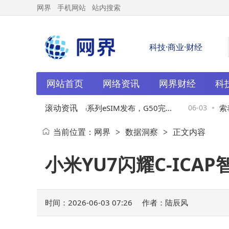
网界
手机网站
站内搜索
科技·商业·财经
网站首页
网络资讯
网界财经
科
滚动资讯
03
华大电子CIU98_G系列eSIM发布，G50完成
06-03
索泰C
当前位置：
网界
数据洞察
正文内容
>
>
商用交付，全场景矩阵助力智能互联升级
ltr
小米YU7闪耀C-IC
时间：2026-06-03 07:26
作者：陆辰风