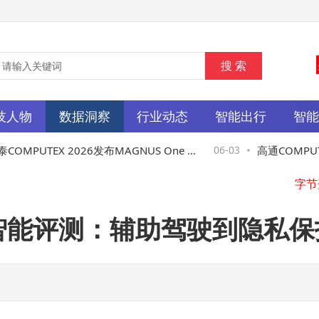
技人物
数据洞察
行业动态
智能出行
智
OMPUTEX 2026发布MAGNUS One U
06-03
高通COMPUTE
a：小体积搭载RTX 5080性能强劲
算版图从端到
AP智能评测：辅助驾驶到隐私