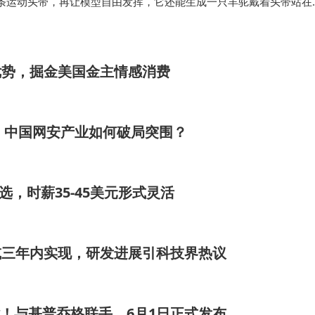
条运动头带，再让模型自由发挥，它还能生成一只羊驼戴着头带站在
后，DiT-based renderer会负责生成最终画面，对于视频编辑任务
…
优势，掘金美国金主情感消费
，中国网安产业如何破局突围？
选，时薪35-45美元形式灵活
：AGI或三年内实现，研发进展引科技界热议
款来袭！与基普乔格联手，6月1日正式发布