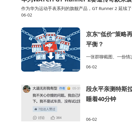
作为华为运动手表系列的旗舰产品，GT Runner 2 延续了
06-02
unner 2 在典型使用模式下仍可维持 2 周以上的续航，GP
京东“低价”策略
平衡？
一张群聊截图、一份情
价、再打八折、不满就
06-02
句“你可以不做”，要么
段永平亲测特斯拉
睡着40分钟
06-02