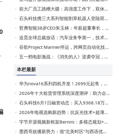
，
智
前大厂员工跳槽大疆：高强度工作下，双休成最珍贵“确定感”
石头科技携三大系列智能割草机器人登陆荷兰，与Vitaro共拓比荷卢市场新蓝海
哲弗智能38岁CEO朱玉林：年薪超董事长，去年刚获工商管理学士学位
0
追觅全球总裁放话：汽车业务争第一，技术创新引领多元赛道新未来
谷歌Project Mariner停运，跨网页自动化技术融入Gemini与AI Mode生态
，
五一档电影激战：《消失的人》逆袭夺冠，小公司凭内容突围成赢家
买
本栏最新
华为nova16系列四机齐发！2699元起售，处理器与续航升级诚意满满
2026年十大租赁管理系统深度测评：助力企业智能管理，开启高效资产运营新篇章
石头科技6月1日融资动态：买入9368.18万元，融资融券余额降至14.03亿元
编
2026年电视选购新趋势：抗反光技术+超薄设计，重塑居家观影体验
字节开源视频新框架Bernini：多模态规划+Diffusion渲染，AI视频编辑精准可控再升级
墨西哥娱播新势力：借“北美时区”与西语优势，掘金美国金主情感消费