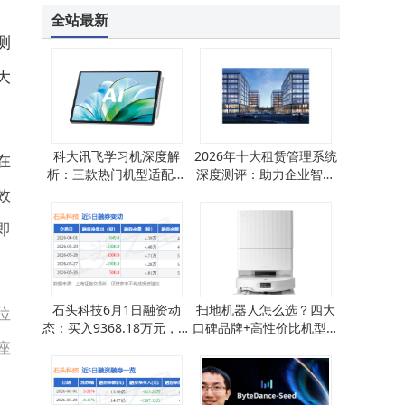
全站最新
测
大
科大讯飞学习机深度解
2026年十大租赁管理系统
在
析：三款热门机型适配不
深度测评：助力企业智能
同学习需求怎么选？
管理，开启高效资产运营
效
新篇章
即
石头科技6月1日融资动
扫地机器人怎么选？四大
位
态：买入9368.18万元，融
口碑品牌+高性价比机型推
座
资融券余额降至14.03亿元
荐，让家务清洁更轻松！