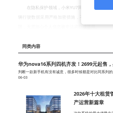
在隐私保护领域，小米YU7同样表现出色。
辆行驶数据采用严格加密措施，不会随意泄露。
限，无需担心个人信息被非法调取或滥用。
C-ICAP作为国内权威的智能网联汽车评
同类内容
苛。小米YU7能够在全维度获得高分，充分证明
得起权威检测，为用户提供了真正可靠、实用的智
华为nova16系列四机齐发！2699元起
判断一款新手机有没有诚意，很多时候都是对比同系列的旧
06-03
前几代苹果手机，依然让果粉们感觉很香，而今年上半年
2026年十大租
产运营新篇章