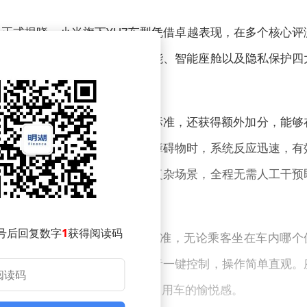
结果正式揭晓，小米旗下YU7车型凭借卓越表现，在多个核心评
。该车型在辅助驾驶、泊车功能、智能座舱以及隐私保护四
户体验优化能力。
。其行车辅助系统不仅达到五星标准，还获得额外加分，能够
及紧急制动等功能。面对突发障碍物时，系统反应迅速，有
支持窄车位、斜列车位等多种复杂场景，全程无需人工干预
号后回复数字
1
获得阅读码
系统响应迅速，语音指令识别精准，无论乘客坐在车内哪个
、导航设置等功能均可通过语音一键控制，操作简单直观。
的使用习惯，进一步提升了日常用车的愉悦感。