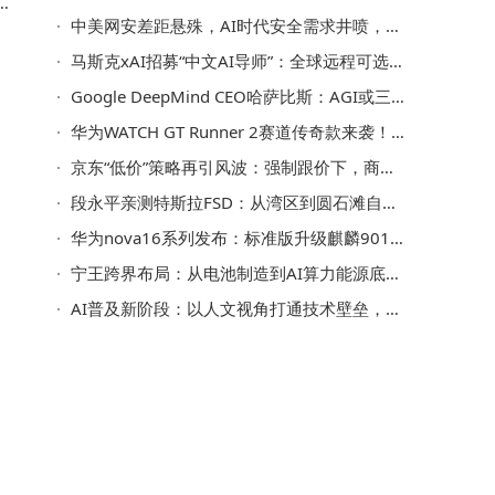
沙
中美网安差距悬殊，AI时代安全需求井喷，中国网安产业如何破局突围？
，
马斯克xAI招募“中文AI导师”：全球远程可选，时薪35-45美元形式灵活
Google DeepMind CEO哈萨比斯：AGI或三年内实现，研发进展引科技界热议
华为WATCH GT Runner 2赛道传奇款来袭！与基普乔格联手，6月1日正式发布
京东“低价”策略再引风波：强制跟价下，商家权益与平台定价权如何平衡？
段永平亲测特斯拉FSD：从湾区到圆石滩自驾体验佳，途中竟不小心睡着40分钟
华为nova16系列发布：标准版升级麒麟9010s，Pro与Ultra影像再突破
宁王跨界布局：从电池制造到AI算力能源底座的宏大转身
AI普及新阶段：以人文视角打通技术壁垒，让智能走进千家万户