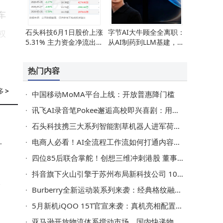
车
石头科技6月1日股价上涨
字节AI大牛顾全全离职：
权
5.31% 主力资金净流出超
从AI制药到LLM基建，顶
两千六百万 散户积极入场
尖学者未来去向引猜测
热门内容
严
多
>
中国移动MoMA平台上线：开放普惠降门槛
经
讯飞AI录音笔Pokee邂逅高校即兴喜剧：用科技定格灵感，陪伴青春成长每一步
石头科技携三大系列智能割草机器人进军荷兰，与Vitaro共拓比荷卢市场
超
电商人必看！AI全流程工作流如何打通内容生产堵点，实现降本增效？
四位85后联合掌舵！创想三维冲刺港股 董事长陈春从销售工程师到行业领航者
抖音旗下火山引擎于苏州布局新科技公司 1000万注册资本开启新征程
Burberry全新运动装系列来袭：经典格纹融合动感设计 演绎户外新风尚
5月新机iQOO 15T官宣来袭：真机亮相配置升级，游戏影像续航全面进阶
亚马逊开放物流体系搅动市场，国内快递物流企业超131万家且成熟者居多