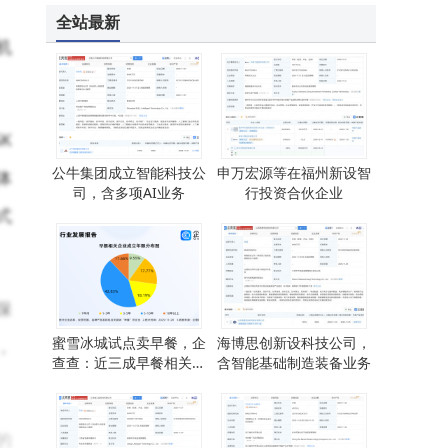
全站最新
机
K
公牛集团成立智能科技公
申万宏源等在福州新设智
体
司，含多项AI业务
行投资合伙企业
式
保
蜜雪冰城试点卖早餐，企
海博思创新设科技公司，
，
查查：近三成早餐相关企
含智能基础制造装备业务
业位于华东
的