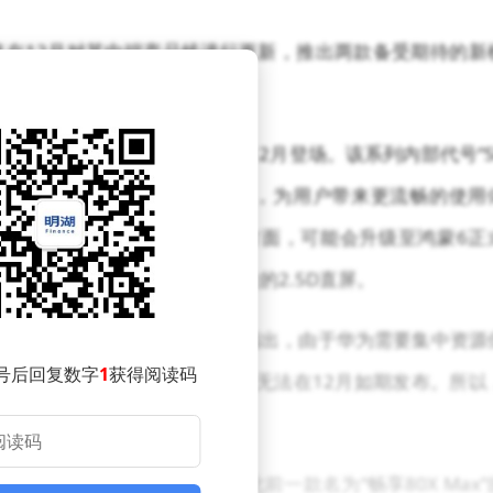
在12月对其中端产品线进行更新，推出两款备受期待的新
作为2025年度的重磅机型，于12月登场。该系列内部代号“S
能搭载新一代麒麟8030处理器，为用户带来更流畅的使用
，进一步提升拍摄效果。系统方面，可能会升级至鸿蒙6正
亮点，可能采用强调护眼特性的2.5D直屏。
，市场消息存在不同说法。有爆料指出，由于华为需要集中资源
号后回复数字
1
获得阅读码
列的发布计划或许会有变动，有可能无法在12月如期发布。所以
方确认。
列新机的消息。有信息显示，此前一款名为“畅享80X Max”