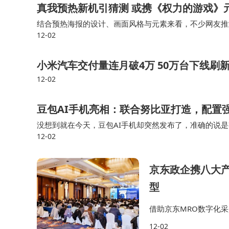
真我预热新机引猜测 或携《权力的游戏》
结合预热海报的设计、画面风格与元素来看，不少网友推
12-02
示的信息来看，这款《权力的游戏》限定版来自真我15 
小米汽车交付量连月破4万 50万台下线刷
12-02
豆包AI手机亮相：联合努比亚打造，配置
没想到就在今天，豆包AI手机却突然发布了，准确的说
12-02
助手，但这款手机的品牌和命名还是努比亚，目前该机还
京东政企携八大
型
借助京东MRO数字化
短三分之一以上；通过
12-02