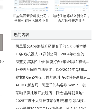
期
江盐集团新设科技公司，
洁特生物等成立新公司，
含碳封存技术研发业务
含AI软件开发业务
为
热门内容
阿里通义App焕新升级更名千问 5.0.0版本携三大核心能力强势登场
19岁造机器人21岁创公司，2004年出生的黄一获千万美元融资
多
>
深蓝另辟蹊径！借“国资打台+车企唱戏”模式接盘北京现代闲置工厂
外资押注固态电池赛道：瑞银2025年Q3重仓11家企业，4家30亿市值公司成焦点
骁龙8 Gen5将至：性能跃升 多款特色新机有望引领2025手机新潮流
AI To C新变局：阿里千问与谷歌Gemini 3的差异化突围之路
茶咖品牌扎堆开旗舰店，打造“品牌朝圣地”探索多元发展新路径
狼
2025百度十大科技前沿发明亮相 引领AI技术新突破与产业新发展
物
百济神州2025年Q3业绩亮眼：收入14.12亿美元，经调整净利润同比大增489%