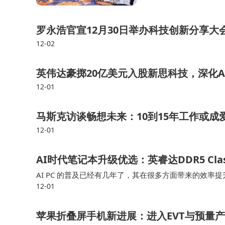
中心与智能领料柜，实
罗永浩官宣12月30日举办科技创新分享大
12-02
英伟达豪掷20亿美元入股新思科技，深化A
12-01
马斯克访谈畅想未来：10到15年工作或
12-01
AI时代笔记本升级优选：英睿达DDR5 Cl
AI PC 的普及已经有几年了，其在很多方面带来的效率
12-01
NPU上大做文章，除了核心硬件的提升，对于追求高效
苹果折叠屏手机新进展：进入EVT与预量