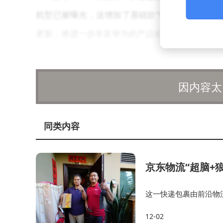
机型已被曝光，这增加了基础款“畅享80X”在
更新，将进一步丰富华为的产品矩阵，满足不同消
尽管目前关于这两款新机的发布时间尚未达成
消费者带来更多选择。
因内容太
同类内容
京东物流“超脑+
这一快递包裹由前沿物
仓、智能分拣中心进行
12-02
流超脑2.0最优路区规