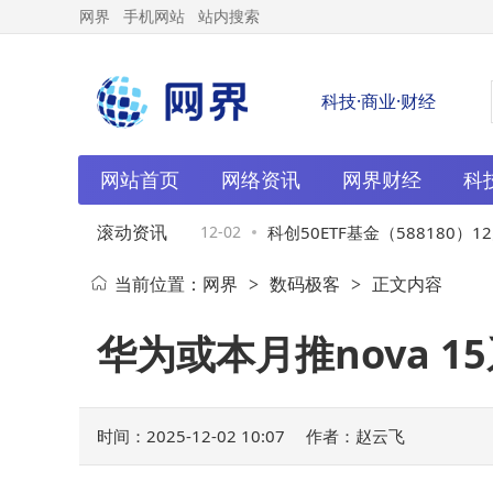
网界
手机网站
站内搜索
科技·商业·财经
网站首页
网络资讯
网界财经
科
滚动资讯
血！12月12日起多
12-02
科创50ETF基金（588180）12
当前位置：
网界
数码极客
正文内容
>
>
跌，重仓股表现分化涨跌互现
华为或本月推nova 
时间：2025-12-02 10:07
作者：赵云飞