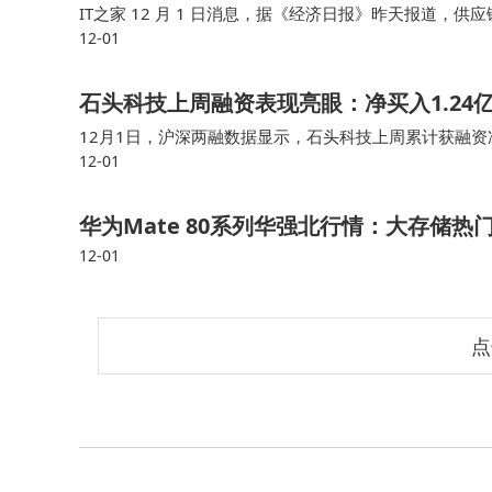
IT之家 12 月 1 日消息，据《经济日报》昨天报道，供应
12-01
（IT之家注：EVT）与预量产流程，只剩下细节设计需
石头科技上周融资表现亮眼：净买入1.24
12月1日，沪深两融数据显示，石头科技上周累计获融资净
12-01
额1.14亿元。 石头科技所属概念板块包括：家电行业
华为Mate 80系列华强北行情：大存储热
12-01
点