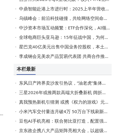
中鼎智能赴港上市进行时：2025上半年营收下滑23%，利润情况如何？
乌镇峰会：前沿科技碰撞，共绘网络空间命运共同体数智新蓝图
中沙资本市场互动频繁：ETF合作深化，AI领域或成合作新亮点
全球电商巨头亚马逊：15年征战中国，为何最终选择“退场”与转型？
而
星巴克40亿美元出售中国业务控股权，本土化突围还是无奈之举？
为
李成钢会见美农产品贸易代表团 共商合作推动中美经贸关系回稳
本栏最新
的
东风日产跨界卖沙发引热议，“油老虎”集体觉醒加速本土化转型
三星2026年或推两款高端大折叠新机 阔折叠新机有望解决外屏窄难题
真我预热新机引猜测 或携《权力的游戏》元素开启新传奇
小米汽车交付量连月破4万 50万台下线刷新全球新能源车企纪录
d
豆包AI手机亮相：联合努比亚打造，配置强价格亲民，工程机慎入手
京东政企携八大产品矩阵亮相大会，以超级供应链赋能制造业数智转型