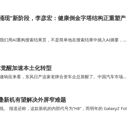
果涌现”新阶段，李彦宏：健康倒金字塔结构正重塑产
我们用AI重构搜索结果页，不是简单地在搜索结果中插入AI摘要，
内容和链接为主的互联网应用，转化为一个以图片视频等富媒体内容
在大会上表示，“我…
体觉醒加速本土化转型
速响应来看，东风日产这家老牌合资车企总算醒了。中国汽车市场
在是东风日产跨界卖沙发，以后其他合资车做更多跨界…
折叠新机有望解决外屏窄难题
 产品线。 报道还称，这款新机的内部代号为“H8”，而明年的 GalaxyZ Fol