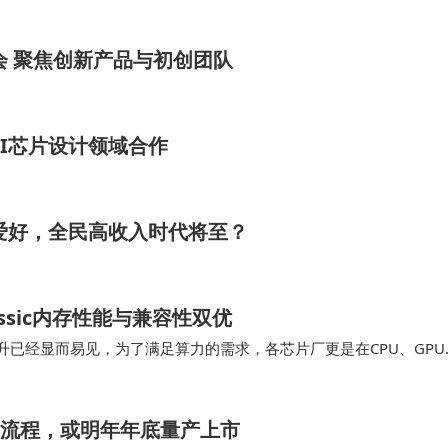
现高效配送与闭环管理；…
会 聚焦创新产品与初创团队
I芯片设计领域合作
成爱好，全民高收入时代将至？
assic内存性能与兼容性双优
提升已经显而易见，为了满足算力的需求，各芯片厂更是在CPU、GPU
生产力与流畅运算体验的笔记本用户而言…
产流程，或明年年底量产上市