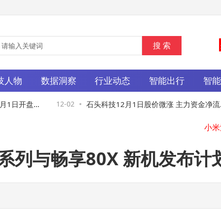
技人物
数据洞察
行业动态
智能出行
智
月1日开盘微
12-02
石头科技12月1日股价微涨 主力资金净流入
超两千八百万 资金流向引关注
15系列与畅享80X 新机发布