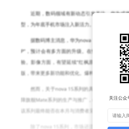
近期，数码领域有新动态引发关注，华为或将
型，为年底手机市场注入新活力。
据数码博主消息，华为nova 15系列原本计划
P”，预计会有多方面的升级。在性能上，新机可
验。影像方面，有望延续“红枫原色”等特色技术
版，带来更多新功能和优化。爆料称其屏幕设计也有
然而，关于nova 15系列的具体发布日期
关注公众
障旗舰Mate系列的生产与推广，nova 15系
该系列最终能否在本月与消费者见面，还需等待官
除了nova 15系列，市场还流传着华为畅享系