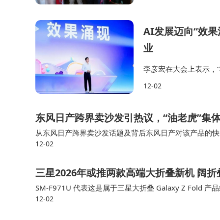
AI发展迈向“效
业
李彦宏在大会上表示，“
是把搜索从一个以文字
12-02
主的AI应用。”李彦宏
东风日产跨界卖沙发引热议，“油老虎”集
从东风日产跨界卖沙发话题及背后东风日产对该产品的快
12-02
一个新合资车企模式时代已经来了，就看谁跑得快了，现
三星2026年或推两款高端大折叠新机 阔
SM-F971U 代表这是属于三星大折叠 Galaxy Z Fold
12-02
8 内部代号为“Q8”，这意味着 2026 年，三…