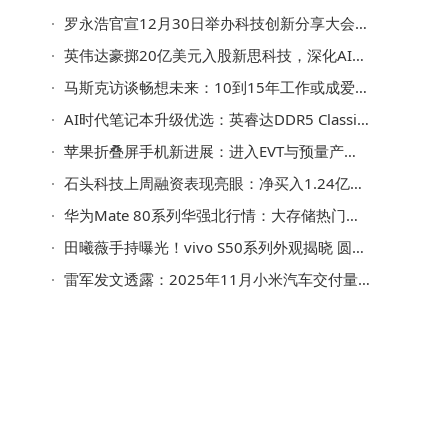
罗永浩官宣12月30日举办科技创新分享大会 聚焦创新产品与初创团队
展
英伟达豪掷20亿美元入股新思科技，深化AI芯片设计领域合作
马斯克访谈畅想未来：10到15年工作或成爱好，全民高收入时代将至？
AI时代笔记本升级优选：英睿达DDR5 Classic内存性能与兼容性双优
苹果折叠屏手机新进展：进入EVT与预量产流程，或明年年底量产上市
石头科技上周融资表现亮眼：净买入1.24亿列两市第40，多维度数据揭秘其市场动态
华为Mate 80系列华强北行情：大存储热门配色溢价高 基础版价更亲民
机
田曦薇手持曝光！vivo S50系列外观揭晓 圆角三摄金属中框来袭
雷军发文透露：2025年11月小米汽车交付量稳超4万台 感恩用户支持
缩
配