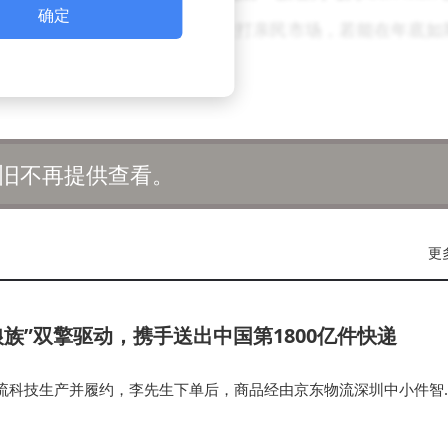
确定
本月推出的可能性。畅享系列一直主打亲民市场，若能在年底如
费者的需求。
统一，但华为在年底前更新中端产品线的可能性较大，有望
旧不再提供查看。
更
狼族”双擎驱动，携手送出中国第1800亿件快递
流科技生产并履约，李先生下单后，商品经由京东物流深圳中小件智
快速分拣出库，在末端由京东物流独狼无人车进行接驳运输，在京东
划下快速送达，京东小…