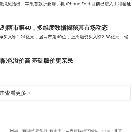
链消息指出，苹果首款折叠屏手机 iPhone Fold 目前已进入工程验证
要调整，有望明年年底前…
亿列两市第40，多维度数据揭秘其市场动态
买入额1.24亿元，居两市第40位，上周融资买入额2.38亿元，偿
、北京板块、百元股、宁组合、茅指数…
门配色溢价高 基础版价更亲民
击查看更多 +
网界 - 新财经 新科技 新未来 - 网界传媒旗下网站 - 中国 · 北京