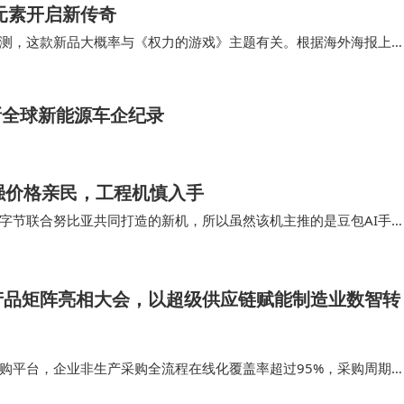
元素开启新传奇
测，这款新品大概率与《权力的游戏》主题有关。根据海外海报上
Pro，其机身采用黑色皮革后盖与金色点缀，摄…
新全球新能源车企纪录
强价格亲民，工程机慎入手
是字节联合努比亚共同打造的新机，所以虽然该机主推的是豆包AI手
只是工程机，叫做M153在外观上该机没有了…
产品矩阵亮相大会，以超级供应链赋能制造业数智转
采购平台，企业非生产采购全流程在线化覆盖率超过95%，采购周期
分级授权体系，实现小额采购敏捷化、大额采购规范化；依托专属企