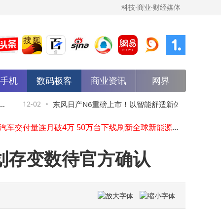
科技·商业·财经媒体
马斯克访谈畅想未来：10到15年工作或成爱好，全民高收入时代将至？
能手机
数码极客
商业资讯
网界
AI发展迈向“效果涌现”新阶段，李彦宏：健康倒金字塔结构正重塑产业
东风日产跨界卖沙发引热议，“油老虎”集体觉醒加速本土化转型
三星2026年或推两款高端大折叠新机 阔折叠新机有望解决外屏窄难题
12-02
东风日产N6重磅上市！以智能舒适新体验，
12-02
真我预热新机引猜测 或携《权力的游戏》元素开启新传奇
小米汽车交付量连月破4万 50万台下线刷新全球新能源车企纪录
开启年轻家庭插混出行新篇章
豆包AI手机亮相：联合努比亚打造，配置强价格亲民，工程机慎入手
京东政企携八大产品矩阵亮相大会，以超级供应链赋能制造业数智转型
计划存变数待官方确认
罗永浩官宣12月30日举办科技创新分享大会 聚焦创新产品与初创团队
英伟达豪掷20亿美元入股新思科技，深化AI芯片设计领域合作
马斯克访谈畅想未来：10到15年工作或成爱好，全民高收入时代将至？
AI发展迈向“效果涌现”新阶段，李彦宏：健康倒金字塔结构正重塑产业