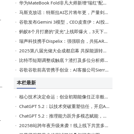
华为MateBook Fold非凡大师新增“瑞红”配色，11月25日发布会亮点抢先看
。
马斯克放话：特斯拉AI芯片将年更，产量剑指超越所有竞争对手总和
为
谷歌发布Gemini 3模型，CEO皮查伊：AI投资热潮有“非理性”风险
从
蚂蚁8个月打磨的“灵光”上线即爆火，3天下载量破50万究竟有多好用？
当
瑞声科技携手Dispelix：强强联合，共拓AR衍射光学新未来
的
2025第八届光储大会成都启幕 共探能源转型新路径新未来
更
比特币短期调整或触底？渣打及多位分析师看好年底反弹行情
谷歌谷歌前高管携手创业：AI客服公司Sierra 21个月ARR破亿
本栏最新
下
核心技术决定命运：创业初期能像任正非般洞察关键者寥寥
ChatGPT 5.2：以技术突破重塑信任，开启AI伙伴新篇章
ChatGPT 5.2：推理能力跃升多模态赋能，能否重塑编程与商业新格局？
测
2025B站跨年夜升级来袭！线上线下共赏多元盛宴迎新年