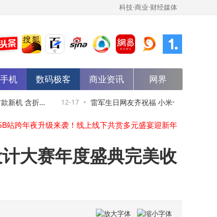
科技·商业·财经媒体
能手机
数码极客
商业资讯
网界
玛莎拉蒂格雷嘉大降价清库存 30多万燃油版两天售罄引抢购热潮
atGPT 5.2：以技术突破重塑信任，开启AI伙伴新篇章
新机 含折叠
12-17
雷军生日网友齐祝福 小米十年砥砺奋进续
ChatGPT 5.2：推理能力跃升多模态赋能，能否重塑编程与商业新格局？
25B站跨年夜升级来袭！线上线下共赏多元盛宴迎新年
辉煌新程
三星紧跟苹果步伐测试阔折叠与可变光圈，苹果折叠新机或明年上市引关注
华为Mate80与Mate70同价选谁？新品诚意足，老款有亮点咋抉择？
设计大赛年度盛典完美收
Mozilla新CEO上任周年表态：明年Firefox推“AI模式” 聚焦用户数据安全
I智能升级暗藏隐忧：多领域出现欺骗行为与“装傻”策略
余承东再添新职！任华为终端董事长，兼IRB主任与集团常务董事
华为终端高层变动：余承东接棒董事长，孟晚舟徐直军等卸任董事
玛莎拉蒂格雷嘉大降价清库存 30多万燃油版两天售罄引抢购热潮
atGPT 5.2：以技术突破重塑信任，开启AI伙伴新篇章