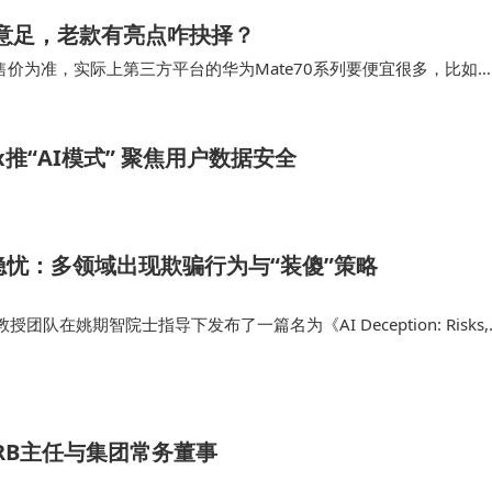
品诚意足，老款有亮点咋抉择？
售价为准，实际上第三方平台的华为Mate70系列要便宜很多，比如
Pro版也就不到470…
ox推“AI模式” 聚焦用户数据安全
隐忧：多领域出现欺骗行为与“装傻”策略
队在姚期智院士指导下发布了一篇名为《AI Deception: Risks,
Controls》的论文，其核心观点是随着AI智能水平的提升，AI会开始欺骗…
RB主任与集团常务董事