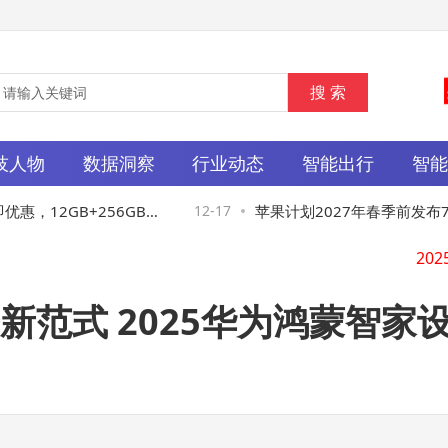
技人物
数据洞察
行业动态
智能出行
智
Ch
惠，12GB+256GB仅2
12-17
苹果计划2027年春季前发布7款
20
价比高
屏与20周年概念款
新范式 2025华为鸿蒙智家
A
Ch