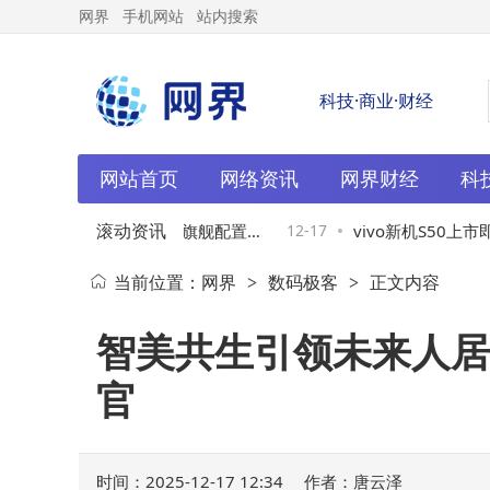
网界
手机网站
站内搜索
科技·商业·财经
网站首页
网络资讯
网界财经
科
滚动资讯
0Pro mini惊艳登场：小屏旗舰配置
12-17
vivo新机S50上市即优
当前位置：
网界
数码极客
正文内容
>
>
航皆出色3699元起售
699元，配置强劲性
智美共生引领未来人居
官
时间：2025-12-17 12:34
作者：唐云泽