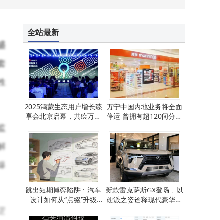
全站最新
盛
套
性
2025鸿蒙生态用户增长臻
万宁中国内地业务将全面
享会北京启幕，共绘万物
停运 曾拥有超120间分店
互联新蓝图
今退出市场
监
解
爆
跳出短期博弈陷阱：汽车
新款雷克萨斯GX登场，以
设计如何从“点缀”升级
硬派之姿诠释现代豪华越
逻
为“战略核心”？
野新境界