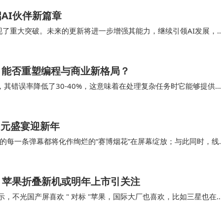
限创意可能，让每个设计者都能书写属于自己的未来家叙事
启AI伙伴新篇章
上实现了重大突破。未来的更新将进一步增强其能力，继续引领AI发展，
对智能家居产业进化史的精彩注脚。从单点智能到全屋协同，
2不仅在技术上实现了突破…
构建设计创新的"热带雨林"。正如颁奖嘉宾杨邦胜所言："
赋能，能否重塑编程与商业新格局？
活诗篇。"这场始于广州的思想碰撞，终将蔓延为影响全国
升，其错误率降低了30-40%，这意味着在处理复杂任务时它能够提供
要工具，尤其是在网络安全工具的构建和…
多元盛宴迎新年
的每一条弹幕都将化作绚烂的“赛博烟花”在屏幕绽放；与此同时，线
营造新年氛围感。 除核心晚会内容外，B站还联…
，苹果折叠新机或明年上市引关注
发文表示，不光国产屏喜欢 " 对标 "苹果，国际大厂也喜欢，比如三星也在
得一提的是，…