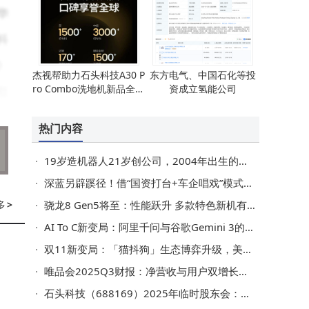
华
科
》
杰视帮助力石头科技A30 P
东方电气、中国石化等投
ro Combo洗地机新品全案
资成立氢能公司
引
策略深度剖析
热门内容
实
19岁造机器人21岁创公司，2004年出生的黄一获千万美元融资
，
深蓝另辟蹊径！借“国资打台+车企唱戏”模式接盘北京现代闲置工厂
多
>
骁龙8 Gen5将至：性能跃升 多款特色新机有望引领2025手机新潮流
平
AI To C新变局：阿里千问与谷歌Gemini 3的差异化突围之路
双11新变局：「猫抖狗」生态博弈升级，美妆品牌全域融合破局求生
具
唯品会2025Q3财报：净营收与用户双增长，AI融合与会员服务成效显著
，
石头科技（688169）2025年临时股东会：通过外汇套期保值额度及注册资本变更议案
蒙