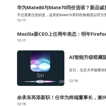
华为Mate80与Mate70同价选谁？新
不过需要注意的是，这里的Mate70系列价格都是以官方
12-17
为Mate70标准版12GB+512GB售价也就不到4200元，
Mozilla新CEO上任周年表态：明年Firef
12-17
AI智能升级暗藏
近日，北京大学杨耀东教授团
ynamics, and 
12-16
余承东再添新职！任华为终端董事长，兼I
12-16