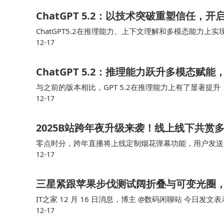
智家设计大赛的核心价值：以稳定技术底座托举无
ChatGPT 5.2：以技术突破重塑信任，开
ChatGPT5.2在推理能力、上下文理解和多模态能力
随着年度100杰作榜单揭晓，这场盛典完成
12-17
智能系统的未来打开新的可能性。总之，ChatGPT 5.
功能满足到情感共鸣，华为鸿蒙智家正以开放生态
ChatGPT 5.2：推理能力跃升多模态
科技提供标准语法，设计便开始书写千人千面的生
与之前的版本相比，GPT 5.2在推理能力上有了显著提
智能生活革命。
12-17
为准确和可靠的输出。这一能力使得它成为开发人员的重
2025B站跨年夜升级来袭！线上线下共赏
零点时分，跨年直播将上线定制烟花弹幕功能，用户发送
12-17
将同步发射万发心愿烟花，搭配精彩的无人机编队表演，
三星紧跟苹果步伐测试阔折叠与可变光圈
IT之家 12 月 16 日消息，博主 @数码闲聊站 今日
12-17
试阔折叠和可变光圈，应对 2026 年新款 iPhone。 值