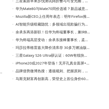
三星紧跟苹果步伐测试阔折叠与可变光圈，苹果折叠新机或明年上市引关注
华为Mate80与Mate70同价选谁？新品诚意足，老款有亮点咋抉择？
华
Mozilla新CEO上任周年表态：明年Firefox推“AI模式” 聚焦用户数据安全
AI智能升级暗藏隐忧：多领域出现欺骗行为与“装傻”策略
余承东再添新职！任华为终端董事长，兼IRB主任与集团常务董事
华为终端高层变动：余承东接棒董事长，孟晚舟徐直军等卸任董事
玛莎拉蒂格雷嘉大降价清库存 30多万燃油版两天售罄引抢购热潮
三星Galaxy S26 Ultra获认证：60W有线快充升级 骁龙8 Elite Gen5芯片加持
iPhone20或2027年登场！无开孔真全面屏+四曲面弯折重塑手机形态
品牌借势微博热搜：遵循规则、把握原则，实现可持续社交影响力
 D
马斯克财富再创新高，荣登史上首位身价6000亿美元富豪宝座