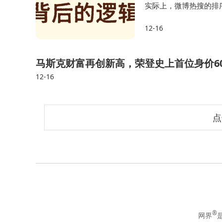
实际上，微博热搜的排
情绪等多重维度。持续
12-16
资源属于品牌曝光工具，
马斯克财富再创新高，荣登史上首位身价60
12-16
点
®
网界