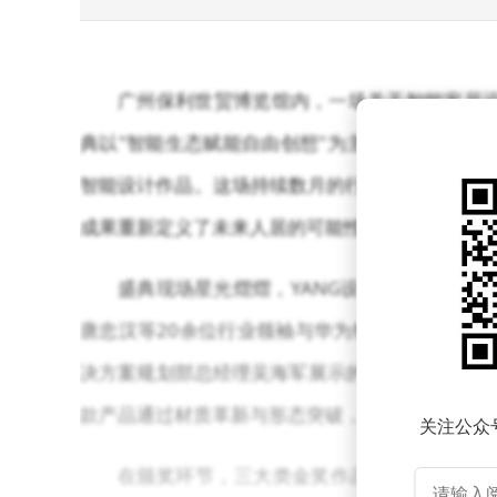
广州保利世贸博览馆内，一场关于智能家居设
典以"智能生态赋能自由创想"为主题，汇聚全国38
智能设计作品。这场持续数月的行业盛事，不仅见
成果重新定义了未来人居的可能性。
盛典现场星光熠熠，YANG设计集团创始人杨邦
唐忠汉等20余位行业领袖与华为终端BG IoT产
决方案规划部总经理吴海军展示的路由X3 Pro
款产品通过材质革新与形态突破，实现了智能设备
关注公众
在颁奖环节，三大类金奖作品引发行业震动