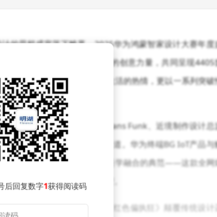
计的思想盛宴落下帷幕。2025华为鸿蒙智家设计大赛年度
83位智装设计师、133座城市的创意力量，共同呈现4405
证了1000万+用户对全屋智能生活的热情，更以一系列突破
胜、HENN海茵建筑合伙人Hans Funk、近境制作设计总
品线总裁余鍽等科技界代表同台论道。华为终端BG IoT产品与
"日照金山"设计案例，成为科技与美学融合的典范——这款全网
从功能载体到空间艺术品的蜕变。
号后回复数字
1
获得阅读码
。住宅空间类金奖得主崔震以《红色偏执狂》颠覆传统设计