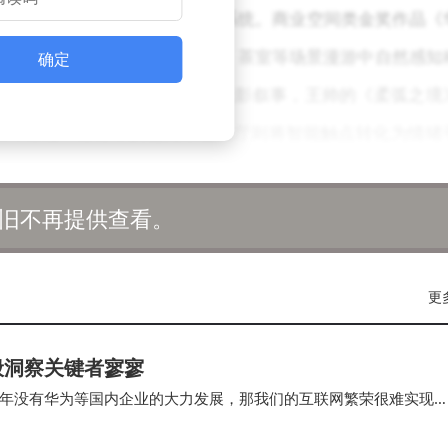
为鸿蒙智慧生态构建健康呼吸系统。商业空间类金奖作品《
"隐形智能"理念让用户在花园、茶室等场景漫游中自然感知
确定
明设计《逸境·素璞墅》探索光影叙事，王帅的《柔弧之境
设计潜能，潘育章的超跑主题展厅则将智能触点转化为情绪
旧不再提供查看。
揭示生态进化路径："通过大模型技术升级，我们的语音控制将
"家与生活"的深度洞察——从健康空气管理到环保节能系统
更
数据印证着智能生态的人文关怀。广州设计周联合创始人张卫
转向人文普惠，我们正在创造幸福人居的新范式。"
般洞察关键者寥寥
些悬浮的智能场景符号通过聚合、分离、重组的动态演示，
年没有华为等国内企业的大力发展，那我们的互联网繁荣很难实现
本质规律是等价交换，你要赚钱就需要为客户创造价…
置内部，被重新组织的日常能量令人震撼——这恰是华为鸿