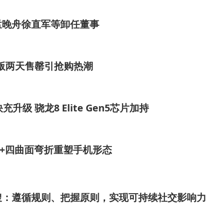
孟晚舟徐直军等卸任董事
油版两天售罄引抢购热潮
快充升级 骁龙8 Elite Gen5芯片加持
面屏+四曲面弯折重塑手机形态
搜：遵循规则、把握原则，实现可持续社交影响力