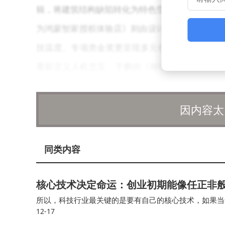
辑，将建筑结构缺陷转化为特色空间体验，通过华
为鸿蒙智家授权体验店》则由设计师陈辰打造，其
技温度。专项类金奖更呈现多元创新：滕子轩的照
重新定义人机交互，于鹏的《棱镜回廊》展现AI
擎。
因内容太
华为终端BG IoT产品线总裁余鍽在致辞中
现质的飞跃。"这种技术自信源于华为鸿蒙智家对
同类内容
从无感交互到空间情绪营造，133座城市的实践
则从行业视角解读趋势："当智能设计从技术突破
核心技术决定命运：创业初期能像任正非
盛典现场的红色立方体装置艺术成为焦点。这
所以，科技行业最关键的是要有自己的核心技术，如果当
12-17
光是电话费、通信费就会高到离谱。 要知道商业世界的
象化呈现鸿蒙生态的万物互联理念。当观众步入装