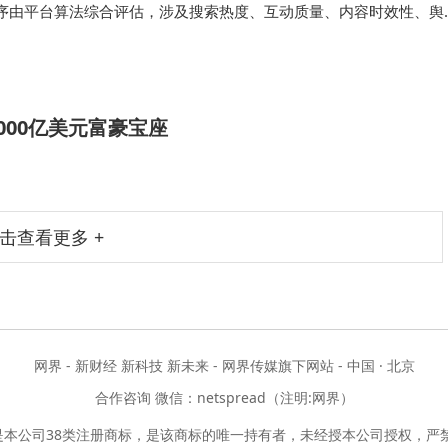
序由平台算法综合评估，涉及搜索热度、互动质量、内容时效性、舆
的内容质量和后续互动，才是维持话题生命力的关键。但需注意，这
与“自然热搜”在用户认…
00亿美元富豪宝座
击查看更多 +
网界 - 新财经 新科技 新未来 - 网界传媒旗下网站 - 中国 · 北京
合作咨询 微信：netspread（注明:网界）
是本公司38类注册商标，是该商标的唯一持有者，未经授本公司授权，严