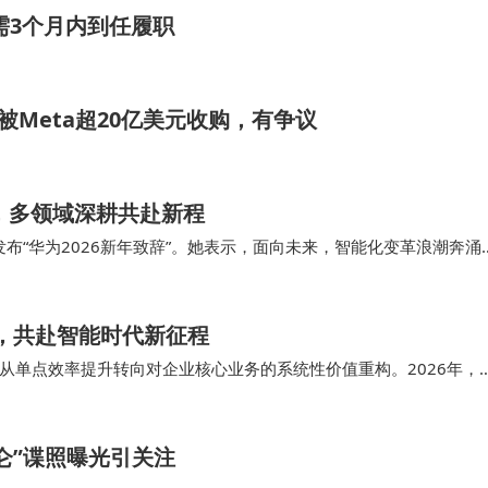
需3个月内到任履职
被Meta超20亿美元收购，有争议
，多领域深耕共赴新程
发布“华为2026新年致辞”。她表示，面向未来，智能化变革浪潮奔涌
理、炼钢炉温预测、油气勘探等领域探索…
耀，共赴智能时代新征程
从单点效率提升转向对企业核心业务的系统性价值重构。2026年，
，为终端消费者带来更多惊喜。 在生态伙…
昆仑”谍照曝光引关注