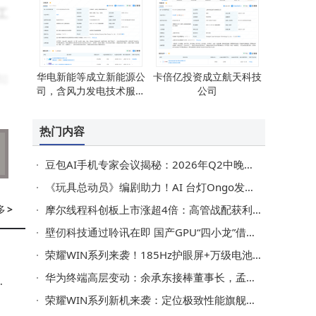
工
华电新能等成立新能源公
卡倍亿投资成立航天科技
知
司，含风力发电技术服务
公司
拟
业务
热门内容
豆包AI手机专家会议揭秘：2026年Q2中晚期量产机型将亮相
与
《玩具总动员》编剧助力！AI 台灯Ongo发布 能情感交互还护隐私
邀
多
>
摩尔线程科创板上市涨超4倍：高管战配获利丰，中信证券等保荐机构赚大钱
壁仞科技通过聆讯在即 国产GPU“四小龙”借力资本加速崛起
荣耀WIN系列来袭！185Hz护眼屏+万级电池+骁龙双芯成性能猛兽
实
华为终端高层变动：余承东接棒董事长，孟晚舟徐直军等卸任董事
荣耀WIN系列新机来袭：定位极致性能旗舰，京东预约通道已开启