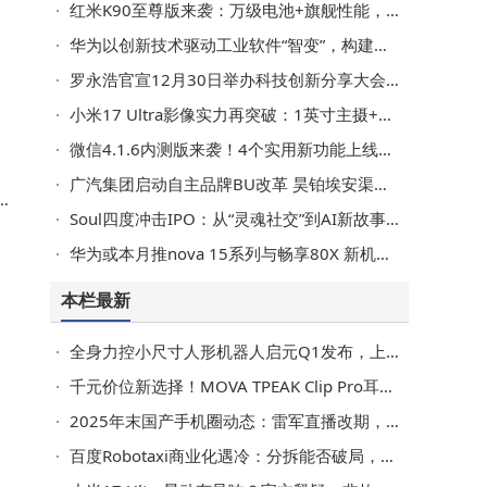
红米K90至尊版来袭：万级电池+旗舰性能，2599元起或成性价比新标杆
华为以创新技术驱动工业软件“智变”，构建新一代智能工业生态体系
罗永浩官宣12月30日举办科技创新分享大会 聚焦创新产品与初创团队
小米17 Ultra影像实力再突破：1英寸主摄+骁龙8E5春节前震撼登场
微信4.1.6内测版来袭！4个实用新功能上线，快看看都有啥
广汽集团启动自主品牌BU改革 昊铂埃安渠道融合打造差异化互补格局
不
Soul四度冲击IPO：从“灵魂社交”到AI新故事，匿名机制下的风险与挑战并存
度
华为或本月推nova 15系列与畅享80X 新机发布计划存变数待官方确认
本栏最新
全身力控小尺寸人形机器人启元Q1发布，上纬启元开启个人机器人共创新未来
千元价位新选择！MOVA TPEAK Clip Pro耳夹耳机，以实力重塑市场格局
2025年末国产手机圈动态：雷军直播改期，OPPO新品开售，vivovivo征集跨年照
百度Robotaxi商业化遇冷：分拆能否破局，赢下全球出行耐力赛？