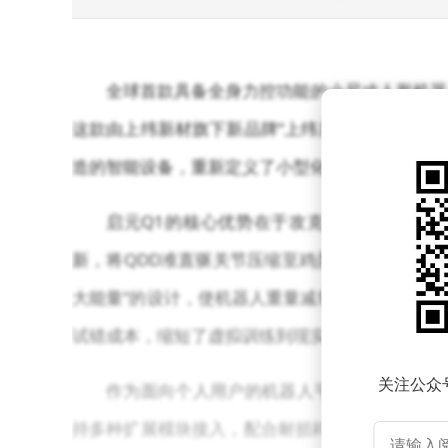
全球首款具备全身力控功能的小尺寸人形机器
这款由上纬新材旗下新品牌“上纬启元”推出的产
造的智能设备，重新定义了小型化人形机器人的应
启元Q1的核心优势在于攻克了关节微型化
新，将QDD准直驱关节压缩至鸡蛋大小，同时完
大能量”的设计，使机器人重量减轻至传统机型的
试错成本，缩短了虚拟训练到现实应用的迁移周期
关注公众
作为面向个人用户的机器人平台，启元Q1通
持多种扩展模块接入，配合耐损耗的物理特性，为