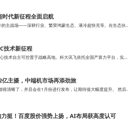
能时代新征程全面启航
6年的主战场——深耕行业、繁荣鸿蒙生态、液冷超快充等。在生态伙
以上终端设备超过3600万； ………
GC技术新征程
核心技术自主可控置于战略高地。科大讯飞依托全国产算力平台，实
技术先驱，正是其在AI领域锐意创新与精心打磨…
框搭配2亿主摄，中端机市场再添劲旅
多细节都很清晰了，并且会在1月份进行发布，让期待值大幅度提升。 然后
bo直接将硬…
力挺！百度股价强势上扬，AI布局获高度认可