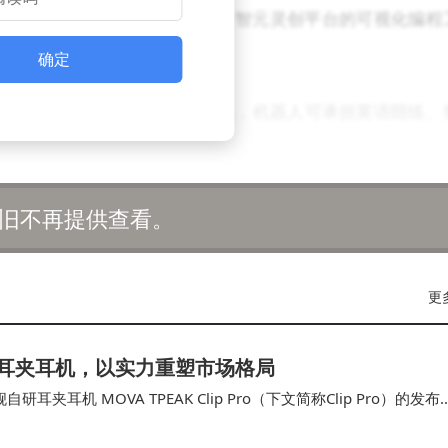
家能够自由定制外观形象，通过智元灵创平台的可视化编程
计。
确定
元潜力。依托自然语言交互系统，机器人可承担英语陪练、
互动的安全性，使其能够胜任舞伴、游戏伙伴等角色。这种
边界。
旧不再提供查看。
目标在于让创新成果触手可及。启元Q1通过降低研发门槛
用户共同参与的生态系统。目前，品牌已向全球开发者发出
更
景转化为日常生活体验。
 Pro耳夹耳机，以实力重塑市场格局
的重量，更寄托着“人人拥有智能伙伴”的愿景。当创造权从
舰自研耳夹耳机 MOVA TPEAK Clip Pro（下文简称Clip Pro）的发布
或许正从这里启航。