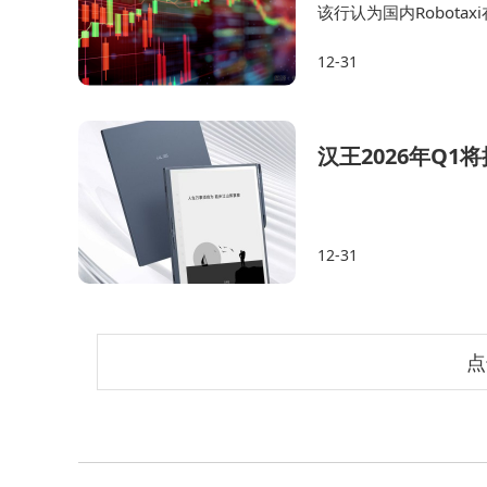
该行认为国内Robot
活空间”的布局。作为较
12-31
芯片、智能驾驶等）可
汉王2026年Q1
12-31
点