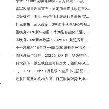
小米17 Ultra晃动有异响？官方释疑：非故障且不影响使用
雷军因感冒严重宣布：原定跨年直播改期至2026年1月3日晚7点
监管核准！李江华获任独山农商行董事长 需3个月内到任履职
扎克伯格十余天敲定！3中国小伙创AI公司被Meta超20亿美元收购，有争议
孟晚舟2026新年致辞：华为迎智能化机遇，多领域深耕共赴新程
孟晚舟2026新年致辞：2025奋斗足迹闪耀，共赴智能时代新征程
小米汽车2026年或推4款新车 增程SUV“昆仑”谍照曝光引关注
，
孟晚舟新年致辞：2025足迹闪耀，华为智能时代新征程全面启航
科大讯飞：以全栈自主可控之力，领航AIGC技术新征程
iQOO Z11 Turbo 1月登场：金属中框搭配2亿主摄，中端机市场再添劲旅
港股回暖叠加机构力挺！百度股价强势上扬，AI布局获高度认可
华