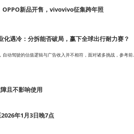
PPO新品开售，vivovivo征集跨年照
xi商业化遇冷：分拆能否破局，赢下全球出行耐力赛？
，自动驾驶的估值逻辑与广告收入并不相符，面对诸多挑战，参考前
的案例——百度分拆芯片业务——将自动驾驶业务分拆上市或许是百
资本市场仍在用传统估值…
非故障且不影响使用
026年1月3日晚7点