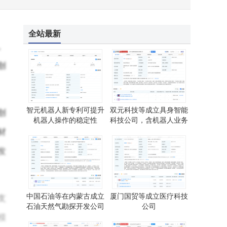
全站最新
。
创
智元机器人新专利可提升
双元科技等成立具身智能
创
机器人操作的稳定性
科技公司，含机器人业务
材
发
中国石油等在内蒙古成立
厦门国贸等成立医疗科技
支
石油天然气勘探开发公司
公司
模