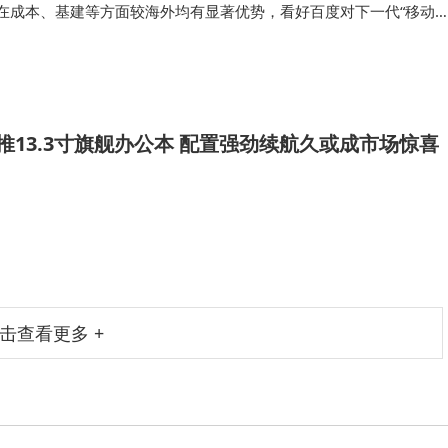
axi在成本、基建等方面较海外均有显著优势，看好百度对下一代“移动
早布局AI技术的互联网传统巨头，公司的全栈AI能力（模型、应用
能尚未得到市…
将推13.3寸旗舰办公本 配置强劲续航久或成市场惊喜
击查看更多 +