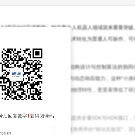
人“启元Q1”正式面世，标志着个人机器人领域迎来重要突破
品，通过技术创新将高端机器人技术转化为普通人可操作、可
用边界。
难题。研发团队通过材料科学、结构设计与控制算法的协同
整保留了全尺寸机型的力控性能与动态响应能力。这种“小身
1/8，不仅具备抗冲击、耐跌落的物理特性，更显著降低了研
。
号后回复数字
1
获得阅读码
过开放生态构建共创价值。产品提供全量SDK与HDK接口，
科研机构与教育场景提供了可随身携带的“移动实验室”。其