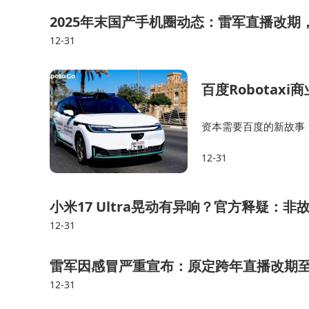
2025年末国产手机圈动态：雷军直播改期，O
12-31
百度Robota
资本需要百度的新故事
久让资本成功兴奋起来
12-31
的一个解题思路。 当
小米17 Ultra晃动有异响？官方释疑：
12-31
雷军因感冒严重宣布：原定跨年直播改期至2
12-31