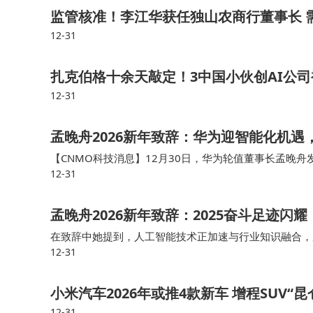
监管核准！李江华获任独山农商行董事长 
12-31
扎克伯格十余天敲定！3中国小伙创AI公司
12-31
孟晚舟2026新年致辞：华为迎智能化机遇
【CNMO科技消息】12月30日，华为轮值董事长孟晚舟
12-31
这是华为面临的长期战略机遇。华为深入行业，在医疗病
孟晚舟2026新年致辞：2025奋斗足迹闪
在致辞中她提到，人工智能技术正加速与行业知识融合，
12-31
为将始终从消费者体验出发，繁荣鸿蒙生态，畅享AI体验
小米汽车2026年或推4款新车 增程SUV“
12-31