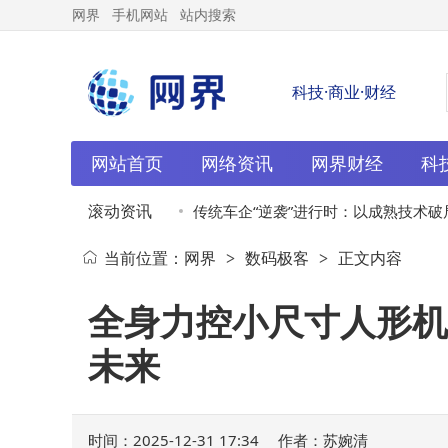
网界
手机网站
站内搜索
科技·商业·财经
网站首页
网络资讯
网界财经
科
滚动资讯
价潮起，下沉市
12-31
传统车企“逆袭”进行时：以成熟技术破局
当前位置：
网界
数码极客
正文内容
>
>
塑汽车市场新格局
全身力控小尺寸人形机
未来
时间：2025-12-31 17:34
作者：苏婉清