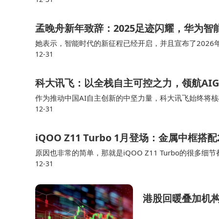
孟晚舟新年致辞：2025足迹闪耀，华为智
她表示，智能时代的新征程已经开启，并且宣布了202
12-31
的支持下，鸿蒙生态体验加速从“可用”到“好用”，鸿蒙5.0
科大讯飞：以全栈自主可控之力，领航AI
作为推动中国AI自主创新的中坚力量，科大讯飞始终将
12-31
了讯飞星火持续高速迭代。科大讯飞此次获评年度AIGC
iQOO Z11 Turbo 1月登场：金属中
原因也非常的简单，那就是iQOO Z11 Turbo的很
12-31
能是iQOOTurbo系列的核心竞争力，而iQOO Z11 Tur
港股回暖叠加机构