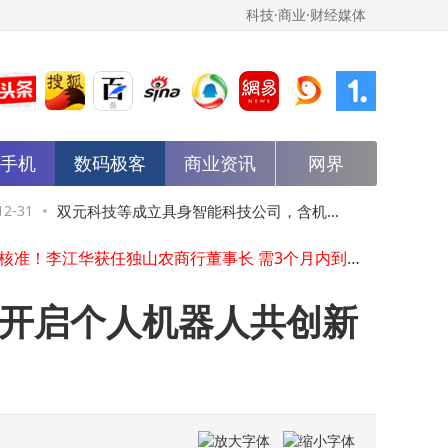
科技·商业·财经媒体
小米汽车2026年或推4款新车 增程SUV“昆仑”谍照曝光引关注
千元价位新选择！MOVA TPEAK Clip Pro耳夹耳机，以实力重塑市场格局
能手机
数码极客
商业资讯
网界
2025年末国产手机圈动态：雷军直播改期，OPPO新品开售，vivovivo征集跨年照
百度Robotaxi商业化遇冷：分拆能否破局，赢下全球出行耐力赛？
小米17 Ultra晃动有异响？官方释疑：非故障且不影响使用
-31
双元科技等成立具身智能科技公司，含机器
12-31
中
雷军因感冒严重宣布：原定跨年直播改期至2026年1月3日晚7点
监管核准！李江华获任独山农商行董事长 需3个月内到任履职
人业务
发
扎克伯格十余天敲定！3中国小伙创AI公司被Meta超20亿美元收购，有争议
孟晚舟2026新年致辞：华为迎智能化机遇，多领域深耕共赴新程
元开启个人机器人共创新
孟晚舟2026新年致辞：2025奋斗足迹闪耀，共赴智能时代新征程
小米汽车2026年或推4款新车 增程SUV“昆仑”谍照曝光引关注
千元价位新选择！MOVA TPEAK Clip Pro耳夹耳机，以实力重塑市场格局