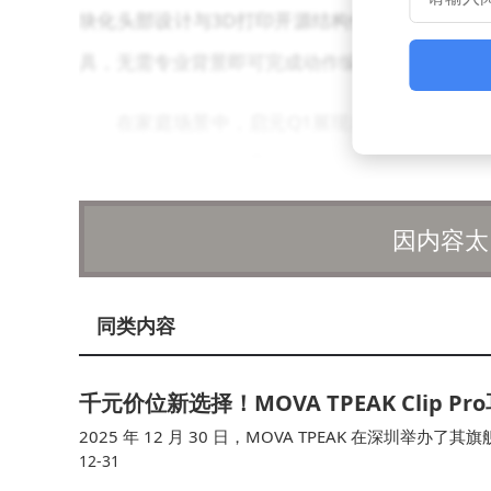
块化头部设计与3D打印开源结构件，则让极客玩
具，无需专业背景即可完成动作编排与行为逻辑设
在家庭场景中，启元Q1展现出智能伙伴的多
识讲解等教育功能；柔性阻抗控制技术则确保人机
人化的交互设计，正在模糊智能终端与情感陪伴的
因内容太
上纬启元创始人彭志辉表示，科技发展的终极
使用成本，正在构建一个由科研者、创作者与家庭
同类内容
请，期待通过持续迭代的共创平台，将更多科幻场
千元价位新选择！MOVA TPEAK Clip
这款背包大小的机器人，不仅承载着技术突破
2025 年 12 月 30 日，MOVA TPEAK 在深圳举办了其旗
验室走向普通用户，个人机器人领域的星辰大海，
12-31
会，雷科技受邀现场参加了此次活动。 从发布会…