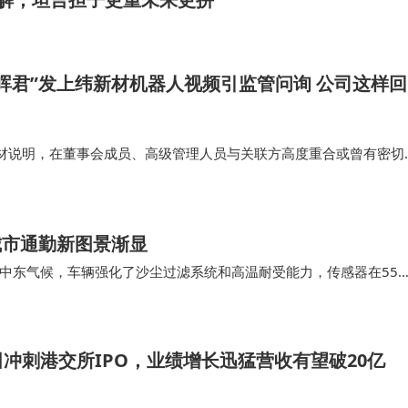
晖君”发上纬新材机器人视频引监管问询 公司这样回
材说明，在董事会成员、高级管理人员与关联方高度重合或曾有密切
上市公司独立性要求；彭志辉是否参与上纬新材研发工作或在研发工
违反上述承诺的情况。公…
城市通勤新图景渐显
中东气候，车辆强化了沙尘过滤系统和高温耐受能力，传感器在55
间，这场交通革命已超越技术层面，成为观察全球智…
冲刺港交所IPO，业绩增长迅猛营收有望破20亿