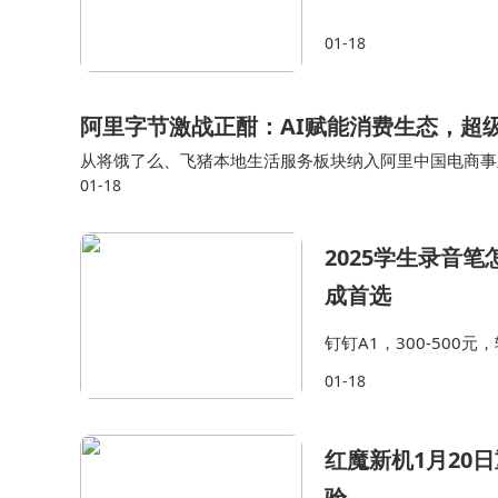
01-18
阿里字节激战正酣：AI赋能消费生态，超
从将饿了么、飞猪本地生活服务板块纳入阿里中国电商事
01-18
员体系，彻底打通阿里巴巴集团内部的远场电商、即时零
2025学生录音笔
成首选
钉钉A1，300-50
部分功能需开通钉钉专业
01-18
录音笔。如果预算有限
红魔新机1月20
验