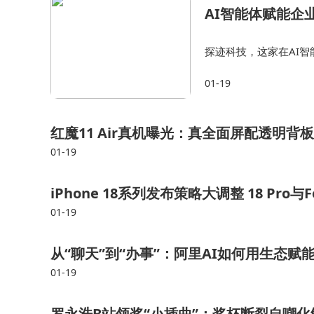
AI智能体赋能企
探迹科技，这家在AI
这一未来图景变为现实
01-19
判，更实现了月度新客开
红魔11 Air真机曝光：真全面屏配透明背板
01-19
iPhone 18系列发布策略大调整 18 Pr
01-19
从“聊天”到“办事”：阿里AI如何用生态
01-19
罗永浩B站领奖“小插曲”：奖杯断裂自嘲