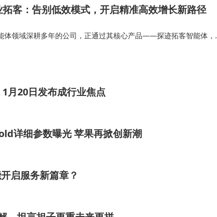
业拓客：告别低效模式，开启精准高效增长新路径
智能体领域深耕多年的公司，正通过其核心产品——探迹拓客智能体，
。某制造企业在接入销售Agent后，不仅销售团队得以聚焦于高价值
发量提升200%…
 1月20日发布成行业焦点
o与Fold详细参数曝光 苹果再掀创新潮
赋能开启服务新篇章？
化解，坦言担子更重未来更拼