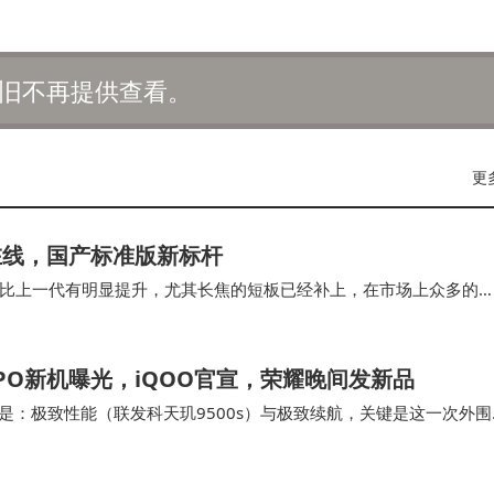
旧不再提供查看。
更
双在线，国产标准版新标杆
比上一代有明显提升，尤其长焦的短板已经补上，在市场上众多的
丝滑流畅，功能多样而且使用，vivo…
O新机曝光，iQOO官宣，荣耀晚间发新品
，分别是：极致性能（联发科天玑9500s）与极致续航，关键是这一次外围
当然了今天的重头戏归属于荣耀…