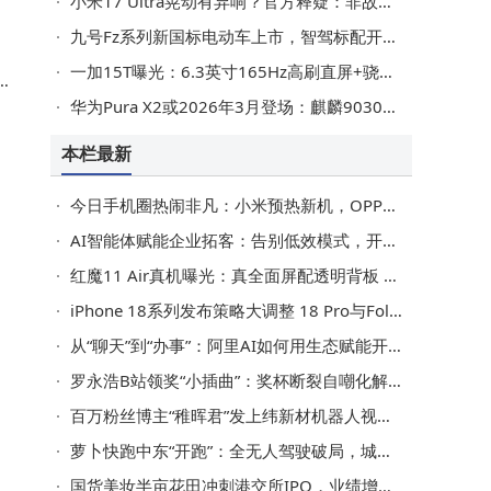
小米17 Ultra晃动有异响？官方释疑：非故障且不影响使用
九号Fz系列新国标电动车上市，智驾标配开启两轮车全民智驾新篇
一加15T曝光：6.3英寸165Hz高刷直屏+骁龙8Elite Gen5，小屏性能旗舰新选择
将
华为Pura X2或2026年3月登场：麒麟9030加持，加配不加价引期待
谈
本栏最新
今日手机圈热闹非凡：小米预热新机，OPPO新机曝光，iQOO官宣，荣耀晚间发新品
AI智能体赋能企业拓客：告别低效模式，开启精准高效增长新路径
红魔11 Air真机曝光：真全面屏配透明背板 1月20日发布成行业焦点
iPhone 18系列发布策略大调整 18 Pro与Fold详细参数曝光 苹果再掀创新潮
从“聊天”到“办事”：阿里AI如何用生态赋能开启服务新篇章？
罗永浩B站领奖“小插曲”：奖杯断裂自嘲化解，坦言担子更重未来更拼
百万粉丝博主“稚晖君”发上纬新材机器人视频引监管问询 公司这样回应
萝卜快跑中东“开跑”：全无人驾驶破局，城市通勤新图景渐显
国货美妆半亩花田冲刺港交所IPO，业绩增长迅猛营收有望破20亿