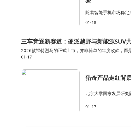
随着智能手机市场稳定
幕设计诞生。新机亮点
01-18
热风扇等方面，不愧是
三车竞逐新赛道：硬派越野与新能源SUV
2026款福特烈马的正式上市，并非简单的年度改款，
01-17
升级，既延续了烈马家族的经典底蕴，又通过全系标配54
猎奇产品走红背后
北京大学国家发展研究院
上 500强榜单显示，
01-17
求正在催生出一大批新