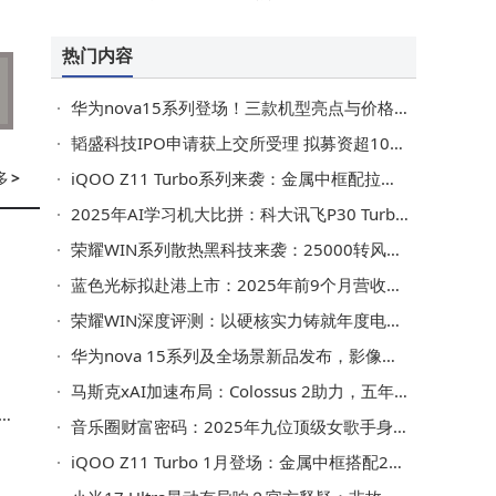
准学助力孩子高效学习！
热门内容
华为nova15系列登场！三款机型亮点与价格剖析，助你轻松选机
韬盛科技IPO申请获上交所受理 拟募资超10亿 地平线位列客户名单
多
>
iQOO Z11 Turbo系列来袭：金属中框配拉丝背壳 性能续航影像全面升级
2025年AI学习机大比拼：科大讯飞P30 Turbo等四款，哪款能成孩子学习好帮手？
荣耀WIN系列散热黑科技来袭：25000转风扇助力 性能续航双突破
蓝色光标拟赴港上市：2025年前9个月营收净利双增 业绩向好
标
荣耀WIN深度评测：以硬核实力铸就年度电竞旗舰新标杆
华为nova 15系列及全场景新品发布，影像性能升级成亮点
马斯克xAI加速布局：Colossus 2助力，五年内AI算力欲超全球总和
音乐圈财富密码：2025年九位顶级女歌手身家大揭秘
iQOO Z11 Turbo 1月登场：金属中框搭配2亿主摄，中端机市场再添劲旅