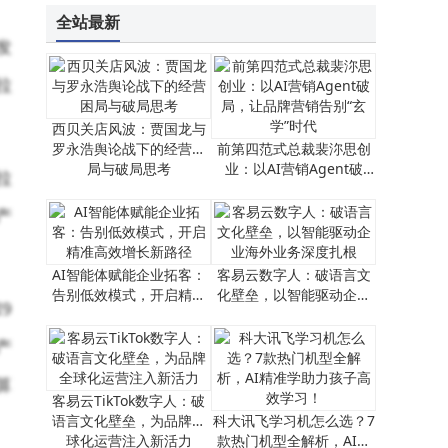
全站最新
发
拉
西贝关店风波：贾国龙与
罗永浩舆论战下的经营困
前第四范式总裁裴沵思创
局与破局思考
业：以AI营销Agent破
拉
局，让品牌营销告别“玄
学”时代
产
AI智能体赋能企业拓客：
客易云数字人：破语言文
告别低效模式，开启精准
化壁垒，以智能驱动企业
9
高效增长新路径
海外业务深度扎根
产
算
客易云TikTok数字人：破
语言文化壁垒，为品牌全
科大讯飞学习机怎么选？7
球化运营注入新活力
款热门机型全解析，AI精