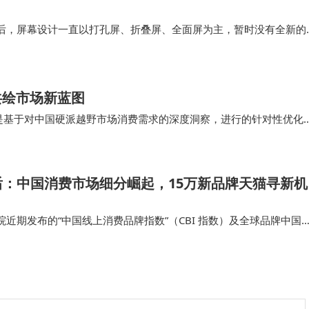
后，屏幕设计一直以打孔屏、折叠屏、全面屏为主，暂时没有全新的
很明确，比如真正全面屏、PC模拟器、电竞双芯、游戏引擎、主动散
游戏手机品牌，所拥有的亮…
共绘市场新蓝图
而是基于对中国硬派越野市场消费需求的深度洞察，进行的针对性优化
0°越野透明底盘、强化悬挂系统等配置，进一…
：中国消费市场细分崛起，15万新品牌天猫寻新机
近期发布的“中国线上消费品牌指数”（CBI 指数）及全球品牌中国
消费市场早已不再是传统巨头的跑马场。 高度细分、极其具体的消费
品牌，它们…