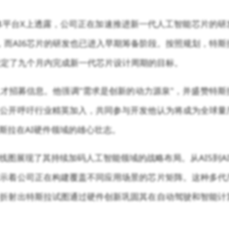
体平台X上透露，公司正在加速推进新一代人工智能芯片的研
，而AI6芯片的研发也已进入早期筹备阶段。按照规划，特斯
并设定了九个月内完成新一代芯片设计周期的目标。
才招募信息。他强调"需求是创新的动力源泉"，并盛赞特斯
公开呼吁行业精英加入，共同参与开发他认为将成为全球量
斯拉在AI硬件领域的雄心壮志。
图展现了其持续加码人工智能领域的战略布局。从AI5到AI
示着公司正在构建覆盖不同应用场景的芯片矩阵。这种多代
折射出特斯拉试图通过硬件创新巩固其在自动驾驶和智能计