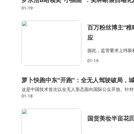
01-19
百万粉丝博主“稚
应
据此，监管要求上纬新
系的背景下，如何保持
01-19
中发挥作用，是否存在
萝卜快跑中东“开跑”：全无人驾驶破局，
这是中国技术首次以全无人形态面向国际公众开放。针对
01-18
环境下仍精准探测。 当无人驾驶穿梭在阿拉伯风格建筑
国货美妆半亩花田