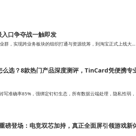
级入口争夺战一触即发
业群，实现跨业务板块的组织打通与资源统筹，到淘宝正式上线大
售和酒旅业务等权益，都预示着阿里正通过打破业务…
怎么选？8款热门产品深度测评，TinCard凭便携专
0元，转写准确率85%，强绑定钉钉生态，所有数据云端处理，隐私性弱，
版，有隐形消费。如果是经常参加学术讲座的用户，首选TinCard A
，对转…
日重磅登场：电竞双芯加持，真正全面屏引领游戏新