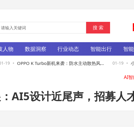
技人物
数据洞察
行业动态
智能出行
智
19
OPPO K Turbo新机来袭：防水主动散热风扇
01-19
小米
成亮点，对标红米有看点
+9
：AI5设计近尾声，招募人