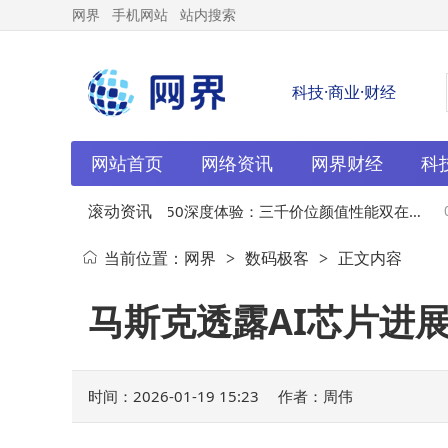
网界
手机网站
站内搜索
科技·商业·财经
网站首页
网络资讯
网界财经
科
滚动资讯
风扇
01-19
vivo S50深度体验：三千价位颜值性能双在
01-
当前位置：
网界
数码极客
正文内容
>
>
线，国产标准版新标杆
马斯克透露AI芯片进展
时间：2026-01-19 15:23
作者：周伟