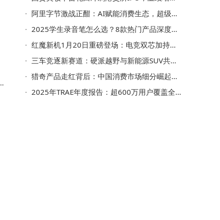
阿里字节激战正酣：AI赋能消费生态，超级入口争夺战一触即发
2025学生录音笔怎么选？8款热门产品深度测评，TinCard凭便携专业成首选
红魔新机1月20日重磅登场：电竞双芯加持，真正全面屏引领游戏新体验
三车竞逐新赛道：硬派越野与新能源SUV共绘市场新蓝图
猎奇产品走红背后：中国消费市场细分崛起，15万新品牌天猫寻新机
关
2025年TRAE年度报告：超600万用户覆盖全球，AI编程重塑开发者生产力新范式
作
℃