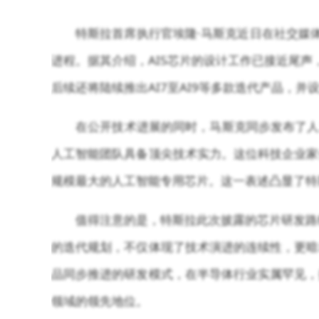
特斯拉首席执行官埃隆·马斯克近日在社交媒
进程。据其介绍，AI5芯片的设计工作已接近尾声
后续还将陆续推出AI7至AI9等多款迭代产品，
在公开技术进展的同时，马斯克同步发布了人
人工智能团队具备顶尖技术实力。这位科技企业家
规模最大的人工智能专用芯片。这一表述凸显了特
值得注意的是，特斯拉此次披露的芯片研发路线
的迭代规划，不仅体现了技术演进的连续性，更暗
品同步推进的研发模式，在半导体行业实属罕见，
领域的领先地位。