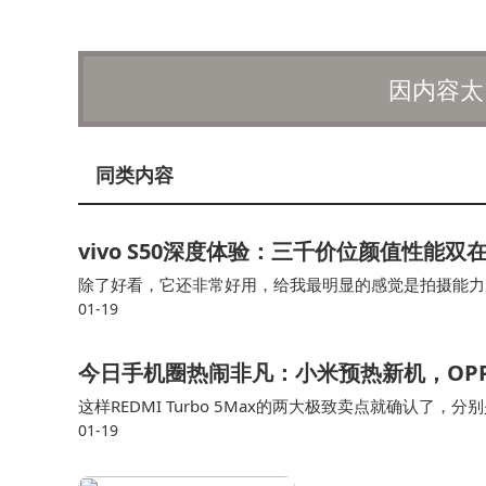
因内容太
同类内容
vivo S50深度体验：三千价位颜值性能
除了好看，它还非常好用，给我最明显的感觉是拍摄能力
01-19
准版机型里，这是难能可贵的。 OriginOS6.0运行非常
今日手机圈热闹非凡：小米预热新机，OPP
这样REDMI Turbo 5Max的两大极致卖点就确认了
01-19
还堆满了，遗憾的是官方就是不宣布具体的发布时间。 