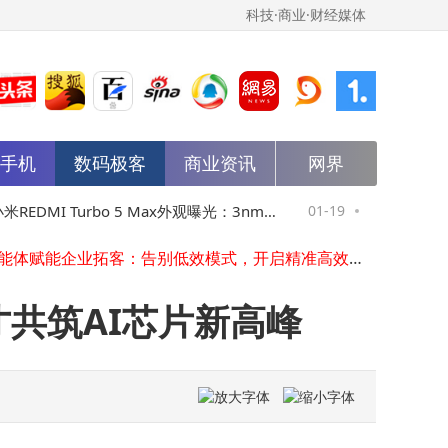
科技·商业·财经媒体
能手机
数码极客
商业资讯
网界
国货美妆半亩花田冲刺港交所IPO，业绩增长迅猛营收有望破20亿
vivo S50深度体验：三千价位颜值性能双在线，国产标准版新标杆
今日手机圈热闹非凡：小米预热新机，OPPO新机曝光，iQOO官宣，荣耀晚间发新品
REDMI Turbo 5 Max外观曝光：3nm芯
01-19
技嘉AORUS RT
AI智能体赋能企业拓客：告别低效模式，开启精准高效增长新路径
红魔11 Air真机曝光：真全面屏配透明背板 1月20日发布成行业焦点
000mAh电池，或成性价比新标杆
5接口助力轻
iPhone 18系列发布策略大调整 18 Pro与Fold详细参数曝光 苹果再掀创新潮
从“聊天”到“办事”：阿里AI如何用生态赋能开启服务新篇章？
才共筑AI芯片新高峰
罗永浩B站领奖“小插曲”：奖杯断裂自嘲化解，坦言担子更重未来更拼
百万粉丝博主“稚晖君”发上纬新材机器人视频引监管问询 公司这样回应
萝卜快跑中东“开跑”：全无人驾驶破局，城市通勤新图景渐显
国货美妆半亩花田冲刺港交所IPO，业绩增长迅猛营收有望破20亿
vivo S50深度体验：三千价位颜值性能双在线，国产标准版新标杆