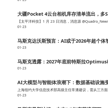
手机搭载第五代骁龙8处理器、UFS 4.1+LPDDR5X、大
大疆Pocket 4云台相机库存清单流出，
【太平洋科技】1 月 23 日消息，消息源 @Quadro
01-23
新款手持云台相机 Osmo Pocket 4 已运抵主要零售商处
马斯克达沃斯预言：AI或于2026年超个
01-23
马斯克透露：2027年底前特斯拉Optim
01-23
AI大模型与智能体浪潮下：数据基础设施
上海纽约大学信息技术部高级主任常潘建议，需从三方面
01-23
调整；二是利用合成数据提供高密度训练素材，助力AI