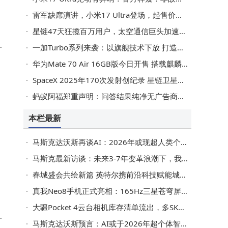
雷军缺席演讲，小米17 Ultra登场，起售价上扬，高端市场再发力
星链47天狂揽百万用户，太空通信巨头加速改写全球规则
6
一加Turbo系列来袭：以旗舰技术下放 打造同档性能续航双强机
华为Mate 70 Air 16GB版今日开售 搭载麒麟9020A芯片性能升级
SpaceX 2025年170次发射创纪录 星链卫星在轨超九千颗
蚂蚁阿福郑重声明：问答结果纯净无广告商业干扰 守护专业客观
种
本栏最新
马斯克达沃斯再谈AI：2026年或现超人类个体智能，5年后超全人类智慧
马斯克最新访谈：未来3-7年变革浪潮下，我们该如何破局前行？
断
春城盛会共绘新篇 英特尔携前沿科技赋能城市生活服务生态
真我Neo8手机正式亮相：165Hz三星苍穹屏引领电竞新体验
大疆Pocket 4云台相机库存清单流出，多SKU及新配件亮相，或一季度登场
8
马斯克达沃斯预言：AI或于2026年超个体智慧，5年后胜人类集体智慧且机器人将超人类