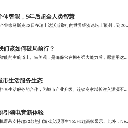
类个体智能，5年后超全人类智慧
业家马斯克22日在瑞士达沃斯举行的世界经济论坛上预测，到202
，并将在5年内超越全人类的集体智慧。他还…
，我们该如何破局前行？
智能的主航道上。审美观，是确保它在拥有强大能力后，愿意用这
能会比他想的好得多，可能会更糟糕，或者可能是…
城市生活服务生态
抖音生活服务的合作，为城市产业升级、连锁商家增长注入源源不
携手行业伙伴共同勾勒“域见美好生活” 的全新…
穹屏引领电竞新体验
手机屏幕支持超30款热门游戏实现原生165Hz超高帧显示。此外，Neo