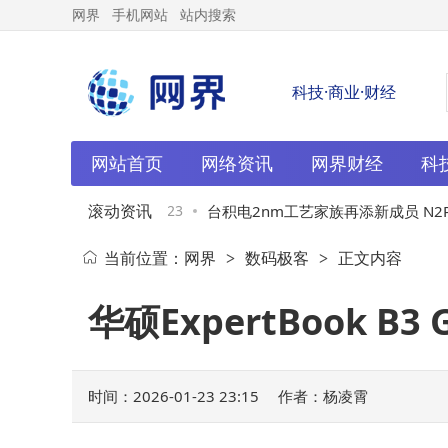
网界
手机网站
站内搜索
科技·商业·财经
网站首页
网络资讯
网界财经
科
滚动资讯
机器人销量：实际
01-23
台积电2nm工艺家族再添新成员 N2P与
当前位置：
网界
数码极客
正文内容
>
>
用需严谨
制程工艺下半年量产在即
华硕ExpertBook
时间：2026-01-23 23:15
作者：杨凌霄