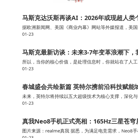
马斯克达沃斯再谈AI：2026年或现超人
据欧洲新闻网、美国《商业内幕》网站等外媒报道，美国企
01-23
年底前，人工智能（AI）将变得比任何人类个体更聪明
马斯克最新访谈：未来3-7年变革浪潮下
所以，当你的核心价值，是处理信息时，你就站在了人工
01-23
能力去“创造”，而不是去“破坏”的最终保障。未来，可
春城盛会共绘新篇 英特尔携前沿科技赋能
未来，英特尔将持续以五大超级技术为核心支撑，深化与
01-23
的科技动能，让数字化技术真正融入城市生活的方方面面，
真我Neo8手机正式亮相：165Hz三星苍
图片来源：realme真我 据悉，为满足电竞需求，Neo8
01-23