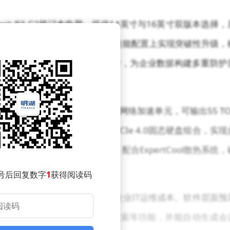
ook B3 G2笔记本电脑，提供14英寸与16英寸双版本选择，
化使用需求。该机型在安全架构与性能配置上实现突破性升级，
IOS冗余保护系统与TPM 2.0加密芯片，为企业数据构建多重防护
处理器，集成专用GPU与NPU神经网络加速单元，可输出55 TO
最高96GB DDR5内存与3TB PCIe 4.0固态硬盘组合，实现
光屏幕支持144Hz刷新率，配合ExpertCool散热系统，
号后回复数字
1
获得阅读码
键部件可快速更换，显著降低企业IT运维成本。软件层面预
文档处理、多语言实时翻译、云端文件检索等功能，并能自动生成会