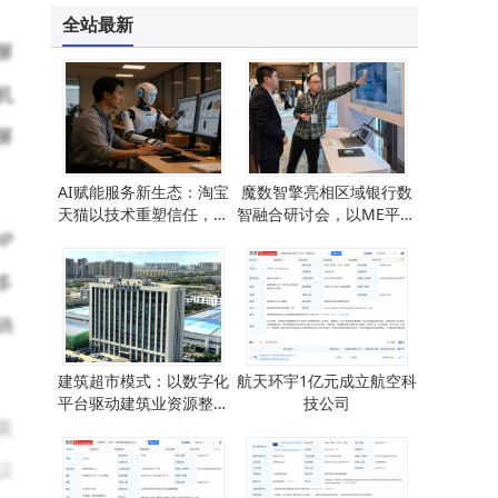
全站最新
屏
机
屏
AI赋能服务新生态：淘宝
魔数智擎亮相区域银行数
天猫以技术重塑信任，驱
智融合研讨会，以ME平台
动商家韧性增长
赋能金融数智新生态
P
多
确
建筑超市模式：以数字化
航天环宇1亿元成立航空科
平台驱动建筑业资源整合
技公司
装
与生态升级
议