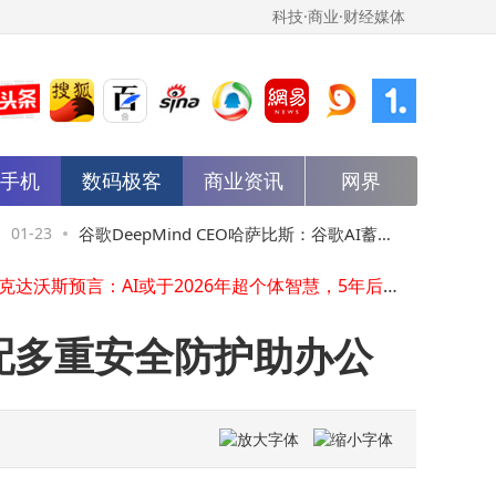
科技·商业·财经媒体
达沃斯论坛马斯克透露：Optimus机器人2027年前售卖 明年或迎突破
马斯克达沃斯再谈AI：2026年或现超人类个体智能，5年后超全人类智慧
马斯克最新访谈：未来3-7年变革浪潮下，我们该如何破局前行？
能手机
数码极客
商业资讯
网界
春城盛会共绘新篇 英特尔携前沿科技赋能城市生活服务生态
真我Neo8手机正式亮相：165Hz三星苍穹屏引领电竞新体验
1-23
谷歌DeepMind CEO哈萨比斯：谷歌AI蓄势
01-23
太
大疆Pocket 4云台相机库存清单流出，多SKU及新配件亮相，或一季度登场
马斯克达沃斯预言：AI或于2026年超个体智慧，5年后胜人类集体智慧且机器人将超人类
马斯克透露：2027年底前特斯拉Optimus机器人将走向大众市场
待发，字节跳动成强劲中国对手
天
AI大模型与智能体浪潮下：数据基础设施变革与未来智能新图景
能搭配多重安全防护助办公
马斯克最新访谈：未来3-7年变革浪潮下，人类何去何从？
达沃斯论坛马斯克透露：Optimus机器人2027年前售卖 明年或迎突破
马斯克达沃斯再谈AI：2026年或现超人类个体智能，5年后超全人类智慧