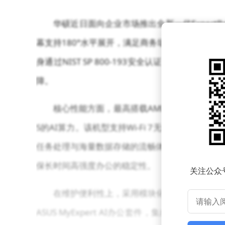
华硕近日面向企业市场推出全新一代ExpertB
幕支持180°水平展开，满足商务场景中的多样
身通过NIST SP 800-193安全认证，配备双B
障。
核心性能方面，最高搭载AMD锐龙AI 9 HX
S的AI算力。该机型支持Wi-Fi 7无线网络标准，配合
任务处理与海量数据存储的流畅体验。2.5K分辨率防眩
保长时间高强度办公的稳定性。
关注公众
在维护便利性上，采用模块化易拆修设计，关
ASUS MyExpert AI办公套件，集成智能