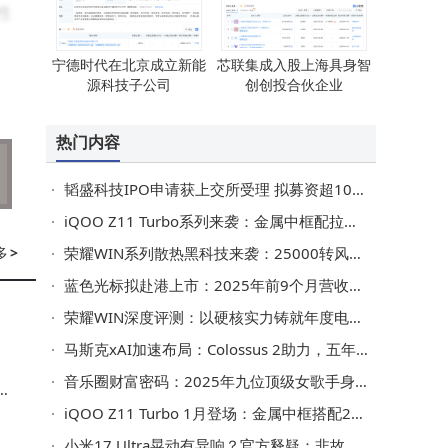
性
宁德时代在北京成立新能
芯联集成入股上海具身智
源科技子公司
创创投合伙企业
热门内容
韬盛科技IPO申请获上交所受理 拟募资超10亿 地平线位列客户名单
iQOO Z11 Turbo系列来袭：金属中框配拉丝背壳 性能续航影像全面升级
多
>
荣耀WIN系列散热黑科技来袭：25000转风扇助力 性能续航双突破
蓝色光标拟赴港上市：2025年前9个月营收净利双增 业绩向好
荣耀WIN深度评测：以硬核实力铸就年度电竞旗舰新标杆
马斯克xAI加速布局：Colossus 2助力，五年内AI算力欲超全球总和
音乐圈财富密码：2025年九位顶级女歌手身家大揭秘
群
iQOO Z11 Turbo 1月登场：金属中框搭配2亿主摄，中端机市场再添劲旅
小米17 Ultra晃动有异响？官方释疑：非故障且不影响使用