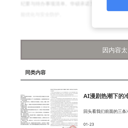
纪要与待办事项清单。华硕承诺为该机型提供长达
能优化与安全防护。
因内容太
同类内容
AI漫剧热潮下的
回头看我们前面的三条
体；大部分漫剧还停留
01-23
女”很大程度上只是概