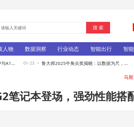
技人物
数据洞察
行业动态
智能出行
智
A16
01-23
鲁大师2025牛角尖奖揭晓：以数据为尺，丈
0
量科技产品真实力
 B3 G2笔记本登场，强劲性