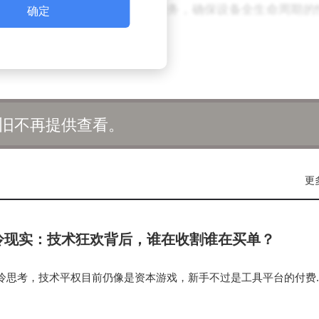
五年的BIOS与驱动程序更新服务，确保设备全生命周期的
确定
旧不再提供查看。
更
冷现实：技术狂欢背后，谁在收割谁在买单？
冷思考，技术平权目前仍像是资本游戏，新手不过是工具平台的付费
在情绪快消的阶段，难有真正的叙事质感与内容厚度；而所谓的“爱
念套利，并未触达女性观众…