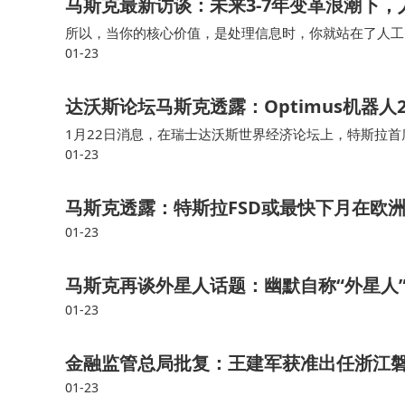
马斯克最新访谈：未来3-7年变革浪潮下
所以，当你的核心价值，是处理信息时，你就站在了人工
01-23
能力去“创造”，而不是去“破坏”的最终保障。未来，可
达沃斯论坛马斯克透露：Optimus机器人
1月22日消息，在瑞士达沃斯世界经济论坛上，特斯拉首席
01-23
mus机器人，届时，你基本上可以让它做任何你想让它
马斯克透露：特斯拉FSD或最快下月在欧
01-23
马斯克再谈外星人话题：幽默自称“外星人”
01-23
金融监管总局批复：王建军获准出任浙江
01-23