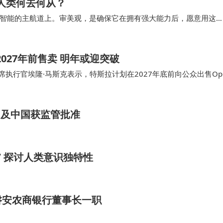
，人类何去何从？
智能的主航道上。审美观，是确保它在拥有强大能力后，愿意用这
能会比他想的好得多，可能会更糟糕，或者可能是…
2027年前售卖 明年或迎突破
执行官埃隆·马斯克表示，特斯拉计划在2027年底前向公众出售Opt
做的事情。除了人工智能和自动驾驶以外…
洲及中国获监管批准
 探讨人类意识独特性
磐安农商银行董事长一职