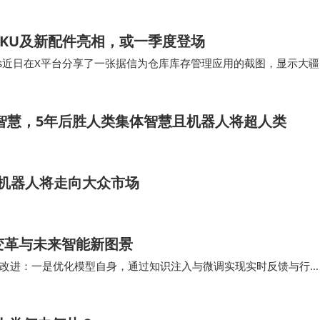
气流…
多SKU及新配件亮相，或一季度登场
_News近日在X平台分享了一张据信为仓库库存管理应用的截图，显示大疆
。截图内“…
体智慧，5年后胜人类集体智慧且机器人将超人类
us机器人将走向大众市场
变革与未来智能新图景
改进：一是优化模型自身，通过知识注入与微调实现实时反馈与行
能力提升；三是实现模型增量学习与决策可追溯，确保…