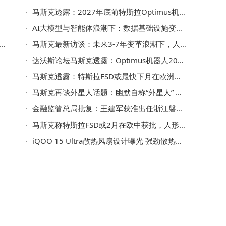
马斯克透露：2027年底前特斯拉Optimus机器人将走向大众市场
AI大模型与智能体浪潮下：数据基础设施变革与未来智能新图景
马斯克最新访谈：未来3-7年变革浪潮下，人类何去何从？
达沃斯论坛马斯克透露：Optimus机器人2027年前售卖 明年或迎突破
马斯克透露：特斯拉FSD或最快下月在欧洲及中国获监管批准
马斯克再谈外星人话题：幽默自称“外星人” 探讨人类意识独特性
金融监管总局批复：王建军获准出任浙江磐安农商银行董事长一职
马斯克称特斯拉FSD或2月在欧中获批，人形机器人明年年底将面向公众销售
iQOO 15 Ultra散热风扇设计曝光 强劲散热助力性能持久释放
为