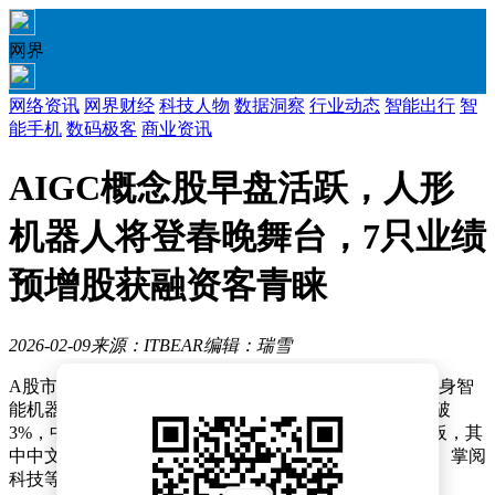
网界
网络资讯
网界财经
科技人物
数据洞察
行业动态
智能出行
智
能手机
数码极客
商业资讯
AIGC概念股早盘活跃，人形
机器人将登春晚舞台，7只业绩
预增股获融资客青睐
2026-02-09
来源：ITBEAR
编辑：瑞雪
A股市场迎来AI与机器人双主线行情，AIGC概念股与具身智
能机器人板块同步走强。2月9日早盘，创业板指涨幅突破
3%，中文在线、海看股份等AIGC概念股开盘即封涨停板，其
中中文在线涨停封单量超过33万手。捷成股份、风语筑、掌阅
科技等十余只概念股集体涨停，形成板块联动效应。