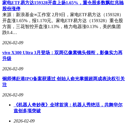
家电ETF易方达159328开盘上扬1.65%，重仓股多数飘红兆驰
股份涨停
来源：新浪基金∞工作室 2月9日，家电ETF易方达（159328）
开盘涨1.65%，报1.170元。家电ETF易方达（159328）重仓股
方面，三花智控开盘涨1.13%，格力电器涨0.13%，美的集团
跌0.4…
2026-02-09
vivo X300 Ultra 3月登场：双两亿像素镜头领衔，影像实力再
升级
2026-02-09
铜师傅赴港IPO备案获通过 创始人俞光掌握超两成表决权引关
注
2026-02-09
《机器人奇妙夜》全球首演：机器人秀绝活，共舞华尔
兹创多项突破
2026-02-09