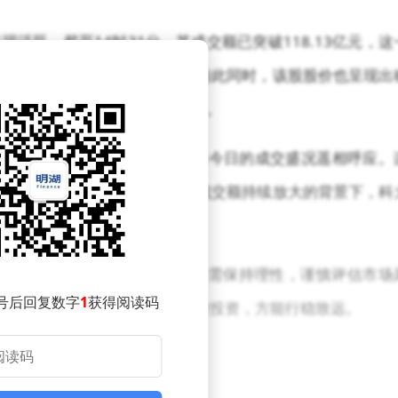
活跃，截至14时31分，其成交额已突破118.13亿元，这
彰显了市场对其的高度关注。与此同时，该股股价也呈现出
.68%，显示出资金流动的活跃性。
天成交额高达117.95亿元，与今日的成交盛况遥相呼应。
更多看点。值得注意的是，在成交额持续放大的背景下，科
益。
讯飞近期表现抢眼，但投资者仍需保持理性，谨慎评估市场
号后回复数字
1
获得阅读码
股市的波动难以预测，唯有稳健投资，方能行稳致远。