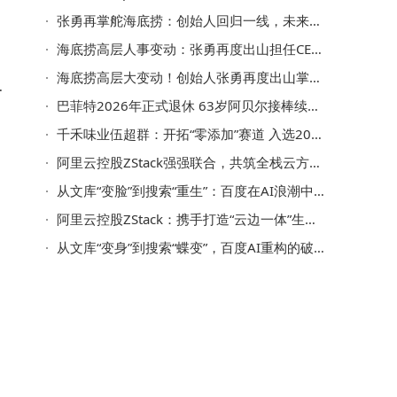
张勇再掌舵海底捞：创始人回归一线，未来动作引期待
海底捞高层人事变动：张勇再度出山担任CEO，管理团队迎新调整
海底捞高层大变动！创始人张勇再度出山掌舵CEO之位
节
巴菲特2026年正式退休 63岁阿贝尔接棒续写伯克希尔新篇章
民
千禾味业伍超群：开拓“零添加”赛道 入选2025食品行业杰出人物榜单
阿里云控股ZStack强强联合，共筑全栈云方案让算力如水电般随用随取
从文库“变脸”到搜索“重生”：百度在AI浪潮中的破局与突围
阿里云控股ZStack：携手打造“云边一体”生态 赋能全球企业数智化转型
从文库“变身”到搜索“蝶变”，百度AI重构的破局与挑战