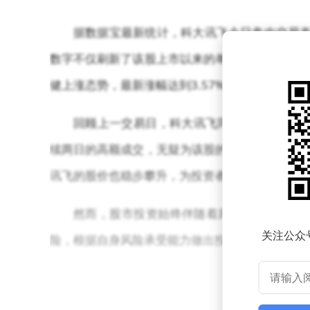
据数据宝最新统计，科大讯飞今日盘中交易表现
数字不仅刷新了该股上市以来的单日成交纪录，更
健上涨态势，最新涨幅达到3.57%，换手率则为8
回顾上一交易日，科大讯飞同样表现出色，全
续两日的高额成交，无疑为该股的市场表现增添了
讯飞的股价也稳步攀升，为投资者带来了可观的收
然而，股市投资始终伴随着风险。尽管科大
关注公众
险，根据自身风险承受能力做出投资决策。毕竟，