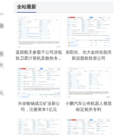
海底捞高层变动：张勇再任CEO，多名董事职务调整引关注
全站最新
一
稳
蓝箭航天参股子公司涉低
东阳光、光大金控在韶关
连
轨卫星计算机及散热专利
新设股权投资公司
公布
大
风
兴业银锡成立矿业新公
小鹏汽车公布机器人视觉
司，注册资本1亿元
标定相关专利