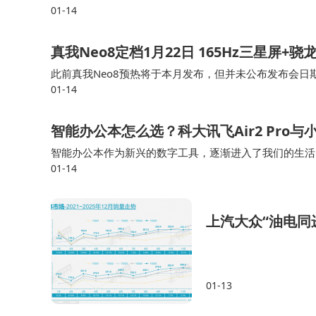
01-14
真我Neo8定档1月22日 165Hz三星屏+骁
此前真我Neo8预热将于本月发布，但并未公布发布会日期
01-14
「165Hz性能觉醒，狠超上限」，采用的是一块165Hz
智能办公本怎么选？科大讯飞Air2 Pro与小
智能办公本作为新兴的数字工具，逐渐进入了我们的生活
01-14
2Pro配备了8.2英寸的墨水屏，旨在为用户提供更舒适的阅
上汽大众“油电同
01-13