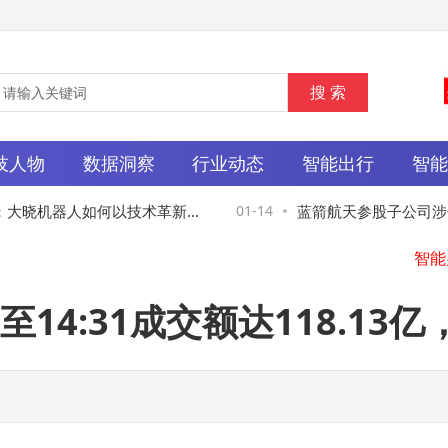
技人物
数据洞察
行业动态
智能出行
智
大晓机器人如何以技术革新与
01-14
蓝箭航天参股子公司涉低
锁具身智能未来场景？
热专利公布
14:31成交额达118.13
张
海