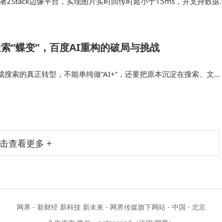
Stack边缘平台，实现图片实时回传时延小于15ms，并支持数据
阿里云中心云，汇聚关键数据进行AI…
搜索“蝶变”，百度AI重构的破局与挑战
搜索的真正转型，不能单纯做“AI+”，还要把原本沉淀在搜索、文
、工具能力与用户行为数据等进行更深层次的打通与集成，这同样是
、夸克等传统搜索产…
击查看更多 +
网界 - 新财经 新科技 新未来 - 网界传媒旗下网站 - 中国 · 北京