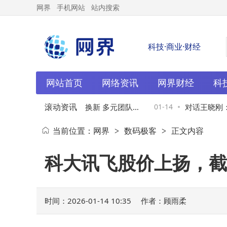
网界
手机网站
站内搜索
科技·商业·财经
网站首页
网络资讯
网界财经
科
滚动资讯
再掌舵CEO 海底捞高管换新 多元团队助
01-14
对话王晓刚：
当前位置：
网界
数码极客
正文内容
>
>
来新发展
生态协同，解
科大讯飞股价上扬，截至
时间：2026-01-14 10:35
作者：顾雨柔