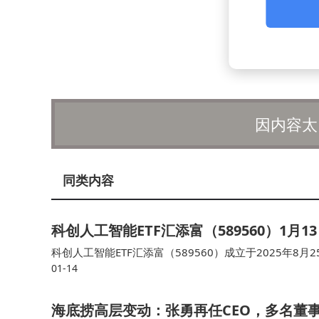
因内容太
同类内容
科创人工智能ETF汇添富（589560）1月1
科创人工智能ETF汇添富（589560）成立于2025年
01-14
资基金，基金简称为汇添富上证科创板人工智能ETF。 规
海底捞高层变动：张勇再任CEO，多名董