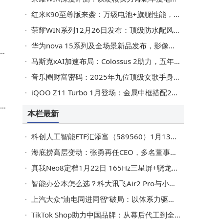
红米K90至尊版来袭：万级电池+旗舰性能，2599元起或成性价比新标杆
荣耀WIN系列12月26日发布：顶级防水配风扇，电竞性能新标杆来袭
华为nova 15系列及全场景新品发布，影像性能升级成亮点
马斯克xAI加速布局：Colossus 2助力，五年内AI算力欲超全球总和
音乐圈财富密码：2025年九位顶级女歌手身家大揭秘
iQOO Z11 Turbo 1月登场：金属中框搭配2亿主摄，中端机市场再添劲旅
r
本栏最新
科创人工智能ETF汇添富（589560）1月13日跌3.21%，规模份额双降
海底捞高层变动：张勇再任CEO，多名董事职务调整引关注
真我Neo8定档1月22日 165Hz三星屏+骁龙8 Gen5+潜望长焦来袭
智能办公本怎么选？科大讯飞Air2 Pro与小米、Remarkable等热门款深度对比
上汽大众“油电同进同智”破局：以体系力驱动行业价值竞争新航向
TikTok Shop助力中国品牌：从幕后代工到全球舞台中央的蜕变之路