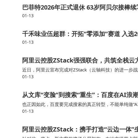
巴菲特2026年正式退休 63岁阿贝尔接棒
01-13
千禾味业伍超群：开拓“零添加”赛道 入选2
01-13
阿里云控股ZStack强强联合，共筑全栈
近日，阿里云宣布完成对ZStack（云轴科技）的进一步战
01-13
打造标准化和普惠化的云边一体整体解决方案，使得跨平
从文库“变脸”到搜索“重生”：百度在AI浪
也正因如此，百度要完成搜索的真正转型，不能单纯做“A
01-13
用户行为数据等进行更深层次的打通与集成，这同样是一
阿里云控股ZStack：携手打造“云边一体