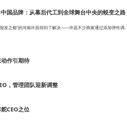
op助力中国品牌：从幕后代工到全球舞台中央的蜕变之路
“假发之都”的河南许昌得到了解决——许昌不少商家通过添加弹性调
“无胶头套”摒弃了对胶水使用，佩戴时间也从小时级缩短至数秒。 瑞
ni后，借力…
来动作引期待
EO，管理团队迎新调整
舵CEO之位