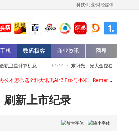
科技·商业·财经媒体
能手机
数码极客
商业资讯
网界
千禾味业伍超群：开拓“零添加”赛道 入选2025食品行业杰出人物榜单
海底捞高层变动：张勇再任CEO，多名董事职务调整引关注
轨卫星计算机及散
01-14
东阳光、光大金控在韶关新设股权
真我Neo8定档1月22日 165Hz三星屏+骁龙8 Gen5+潜望长焦来袭
智能办公本怎么选？科大讯飞Air2 Pro与小米、Remarkable等热门款深度对比
上汽大众“油电同进同智”破局：以体系力驱动行业价值竞争新航向
TikTok Shop助力中国品牌：从幕后代工到全球舞台中央的蜕变之路
亿，刷新上市纪录
勇再掌舵海底捞：创始人回归一线，未来动作引期待
海底捞高层人事变动：张勇再度出山担任CEO，管理团队迎新调整
底捞高层大变动！创始人张勇再度出山掌舵CEO之位
巴菲特2026年正式退休 63岁阿贝尔接棒续写伯克希尔新篇章
千禾味业伍超群：开拓“零添加”赛道 入选2025食品行业杰出人物榜单