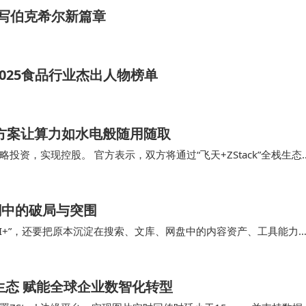
续写伯克希尔新篇章
025食品行业杰出人物榜单
云方案让算力如水电般随用随取
略投资，实现控股。 官方表示，双方将通过“飞天+ZStack”全栈生态
台的云计算服务像安装标准软件一…
潮中的破局与突围
I+”，还要把原本沉淀在搜索、文库、网盘中的内容资产、工具能力
道待破解的难题。360、夸克等传统搜索产…
”生态 赋能全球企业数智化转型