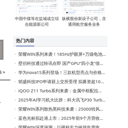
中国中煤等在盐城成立综
纵横股份新设子公司，含
合能源新公司
通用航空服务业务
热门内容
荣耀WIN系列来袭！185Hz护眼屏+万级电池+骁龙双芯成性能猛兽
壁仞科技通过聆讯在即 国产GPU“四小龙”借力资本加速崛起
多
>
华为nova15系列登场！三款机型亮点与价格剖析，助你轻松选机
韬盛科技IPO申请获上交所受理 拟募资超10亿 地平线位列客户名单
iQOO Z11 Turbo系列来袭：金属中框配拉丝背壳 性能续航影像全面升级
2025年AI学习机大比拼：科大讯飞P30 Turbo等四款，哪款能成孩子学习好帮手？
投
荣耀WIN系列散热黑科技来袭：25000转风扇助力 性能续航双突破
蓝色光标拟赴港上市：2025年前9个月营收净利双增 业绩向好
荣耀WIN深度评测：以硬核实力铸就年度电竞旗舰新标杆