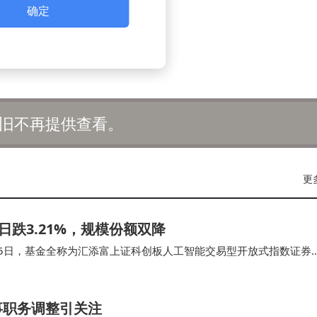
确定
旧不再提供查看。
更
3日跌3.21%，规模份额双降
8月25日，基金全称为汇添富上证科创板人工智能交易型开放式指数证券
模方面，截止1月12日，科创…
事职务调整引关注