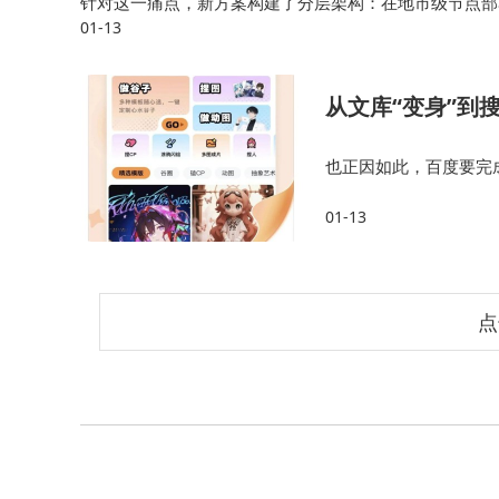
针对这一痛点，新方案构建了分层架构：在地市级节点部署Z
01-13
本地存储3至6个月，承担初步分析任务；而在网省侧部署
从文库“变身”到
也正因如此，百度要完成
库、网盘中的内容资产
01-13
道待破解的难题。360
点